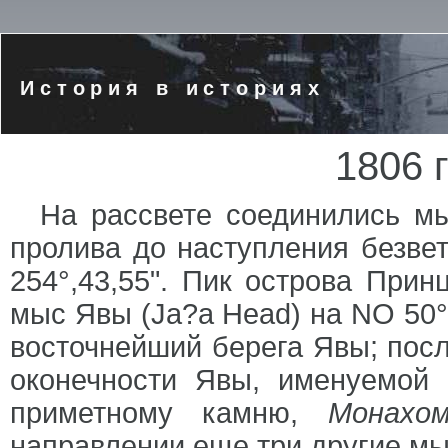
История в историях
1806 г
На рассвете соединились 
пролива до наступления безвет
254°,43,55". Пик острова Прин
мыс Явы (Jа?а Head) на NO 50°
восточнейший берега Явы; пос
оконечности Явы, именуемой 
приметному камню,
Монахо
направлении еще три другие мы