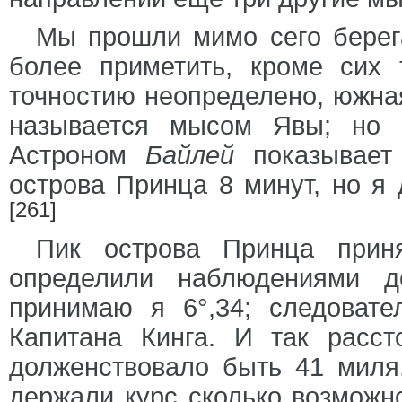
Мы прошли мимо сего берега
более приметить, кроме сих 
точностию неопределено, южная
называется мысом Явы; но 
Астроном
Байлей
показывает
острова Принца 8 минут, но я
[261]
Пик острова Принца прин
определили наблюдениями до
принимаю я 6°,34; следовате
Капитана Кинга. И так расст
долженствовало быть 41 миля
держали курс сколько возможн