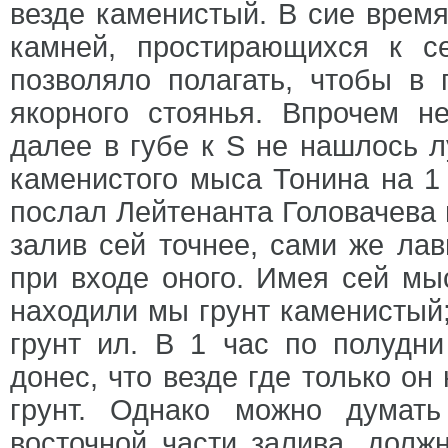
везде каменистый. В сие врем
камней, простирающихся к с
позволяло полагать, чтобы в
якорного стоянья. Впрочем н
далее в губе к S не нашлось л
каменистого мыса Тонина на 1 
послал Лейтенанта Головачева 
залив сей точнее, сами же ла
при входе оного. Имея сей мыс
находили мы грунт каменистый;
грунт ил. В 1 час по полудни
донес, что везде где только он
грунт. Однако можно думать
восточной части залива, долж