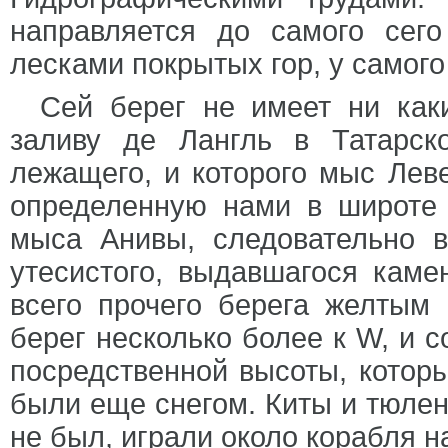
направляется до самого сег
лесками покрытых гор, у самог
Сей берег не имеет ни каки
заливу де Лангль в Татарск
лежащего, и которого мыс Лев
определенную нами в широте 4
мыса Анивы, следовательно в 
утесистого, выдавшагося каме
всего прочего берега желтым
берег несколько более к W, и с
посредственной высоты, котор
были еще снегом. Киты и тюлен
не был, играли около корабля н