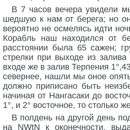
В 7 часов вечера увидели м
шедшую к нам от берега; но он
вероятно не осмелясь идти ноч
Корабль наш находился от б
расстоянии была 65 сажен; гр
стрелки при выходе из залива 
входе же в залив Терпения 1°,4
севернее, нашли мы оное опять
должно приписано быть неизб
начиная от Нангасаки до восто
1°, и 2° восточное, то столько 
В полдень на другой день по
на NWtN к оконечности, выд