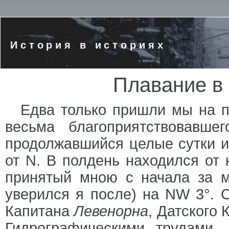
История в историях
Плавание в
Едва только пришли мы на п
весьма благоприятствовавше
продолжавшийся целые сутки 
от N. В полдень находился от 
принятый мною с начала за
уверился я после) на NW 3°. 
Капитана
Левенорна
, Датского
Гидрографическими трудами.