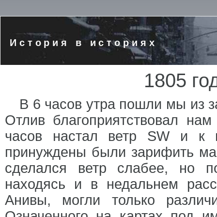
История в историях
1805 го
В 6 часов утра пошли мы из 
Отлив благоприятствовал нам
часов настал ветр SW и к 
принуждены были зарифить мар
сделался ветр слабее, но п
находясь и в недальнем расс
Анивы, могли только разли
Означенного на картах под 