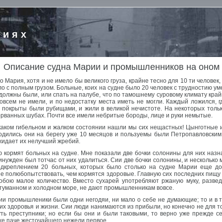
риях
Описание судна Марии и промышленников на оном
о Мария, хотя и не имело бы великого груза, крайне тесно для 10 ти человек
ло с полным грузом. Больные, коих на судне было 20 человек с трудностию у
должны были, или спать на палубе, что по тамошнему суровому климату край
совсем не имели, и по недостатку места иметь не могли. Каждый ложился, г
 покрыты были рубищами, и жили в великой нечистоте. На некоторых тольк
орванных шубах. Почти все имели небритые бороды, лице и руки немытые.
каком гибельном и жалком состоянии нашли мы сих нещастных! Цынготные 
одились они на берегу уже 10 месяцов и пользуемы были Петропавловским 
ожидает их нелучший жребий.
 кормят больных на судне. Мне показали две бочки солонины для них назнач
инужден был тотчас от них удалиться. Сии две бочки солонины, и несколько
дкреплением 20 больных, которых было столько на судне Марии еще до 
е полюбопытствовать, чем кормятся здоровые. Главную сих последних пищу
обою малое количество. Вместо сухарей употребляют ржаную муку, разве
в туманном и холодном море, не дают промышленникам вовсе.
и промышленики были одни негодяи, ни мало о себе не думающие; то и в т
их здоровья и жизни. Сии люди нанимаются из прибыли, но конечно не для 
ть преступники; но если бы они и были таковыми, то верно уже прежде се
же паче жесточайшего нежели первое.