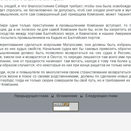
ь злодей, и что благосостояние Сибири требует, чтобы она была освобожден
дет спросить: не бесчеловечно ли допускать, чтоб сии злодеи угнетали и м
ромышленик, хотя сам совершенный раб прикащика Компании, может тиранит
ибири одни только преступники в промышленики Компании вступают, то 
цев, да и не полезно ли для самой Компании было бы, если бы запретить е
доходство между портами Балтийского моря, и Камчаткою и нашею Америкою
о посылать промышлеников на Кадьяк из Балтийских портов.
ореплавания сделаться искусными Матросами; они должны быть избраны
х из них худых свойств, Начальник судна мог бы таковых привозить обратн
ышленикам должно быть позволено возврататься на сих судах в Россию
; ежели они и возвратятся в Охотск, то нередко лишаются там всего ими пр
пании, они от праздности начинают там мотать, находя к тому тем более у
им образом случается, что некоторые из них при конце ращетов не только нич
люди, если и помышляли по многолетнем своем странствовании возвратиться
ток жизни в покое со своими родственниками, должны по сделании новых до
тербург, тогда не только скорее совершили бы свой путь, но и требования и
у Компании.
Предыдущая глава
Оглавление
Следующая глава