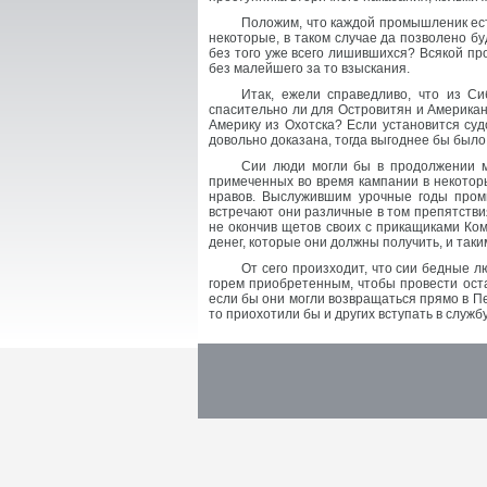
Положим, что каждой промышленик ест
некоторые, в таком случае да позволено бу
без того уже всего лишившихся? Всякой п
без малейшего за то взыскания.
Итак, ежели справедливо, что из С
спасительно ли для Островитян и Американ
Америку из Охотска? Если установится су
довольно доказана, тогда выгоднее бы был
Сии люди могли бы в продолжении м
примеченных во время кампании в некоторы
нравов. Выслужившим урочные годы пром
встречают они различные в том препятствия
не окончив щетов своих с прикащиками Ком
денег, которые они должны получить, и так
От сего произходит, что сии бедные 
горем приобретенным, чтобы провести оста
если бы они могли возвращаться прямо в Пе
то приохотили бы и других вступать в служб