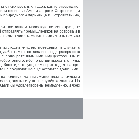
а от сих вредных людей, как то утверждают
учили невинных Американцев и Островитян, и
ь природного Американца и Островитянина,
при настоящем малолюдстве сего края, не
й отправлять промышлеников на острова и в
, польза чего, кажется, первым опытом уже
 из людей лучшего поведения, в случае ж
о, дабы там не оставались люди развратных
, с приобретенным ими имуществом. Ныне
иобретенного; ибо не могши выехать оттуда,
добности, что купцы им верят в долг на щет
его не получают, но еще остаются должными.
 на родину с малым имуществом, с трудом и
лгов, опять вступит в службу Компании. Но
х были бы удовлетворены немедленно, и чрез