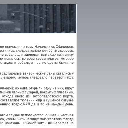
, не причисляя к тому Начальника, Офицеров,
местились, следовательно для 50 ти здоровых
не вредно для здоровья, или ложиться внизу
де попалось, во всем своем платье, которое
о видел я рубахи, а прочие одеты были, не
и застарелые венерические раны казались у
Лекарем. Теперь следовало перевести их с
енной; но едва открыли одну из них, вдруг
 мешков черных сухарей, покрытых плесенью,
отхода оного из Петропавловского порта.
 составляют тюлений жир и сушеное сивучье
[154]
денную водою,
да и то не каждый день.
аком случае человечество, общая и частная
того, чтобы быть неминуемою жертвою голода
го наказаны. Никакой закон не налагает на