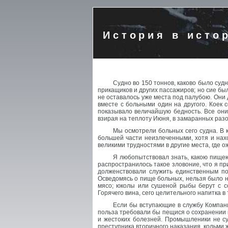
История в исто
Судно во 150 тоннов, каково было судн
прикащиков и других пассажиров; но сие бы
не оставалось уже места под палубою. Они 
вместе с больными один на другого. Коек 
показывало величайшую бедность. Все они
взирая на теплоту Июня, в замаранных раз
Мы осмотрели больных сего судна. В 
большей части неизлеченными, хотя и нах
великими трудностями в другие места, где 
Я любопытствовал знать, какою пищею
распространилось такое зловоние, что я пр
долженствовали служить единственным по
Осведомясь о пище больных, нельзя было н
мясо; юколы или сушеной рыбы берут с с
Горячего вина, сего целительного напитка 
Если бы вступающие в службу Компани
польза требовали бы пещися о сохранении 
и жестоких болезней. Промышленики не су
преступника вторичного наказания, кольми 