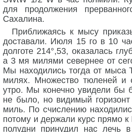
для продолжения прерванно
Сахалина.
Приближаясь к мысу приказы
доставали. Июля 15 го в 10 ча
долготе 214°,53, оказалась глу
а 3 мя милями севернее от сег
Мы находились тогда от мыса Т
милях. Множество тюленей и 
утро. Мы конечно увидели бы б
не было, но видимый горизонт
миль. По счислению находилис
потому и держали курс прямо к 
полудни принудил нас лечь 