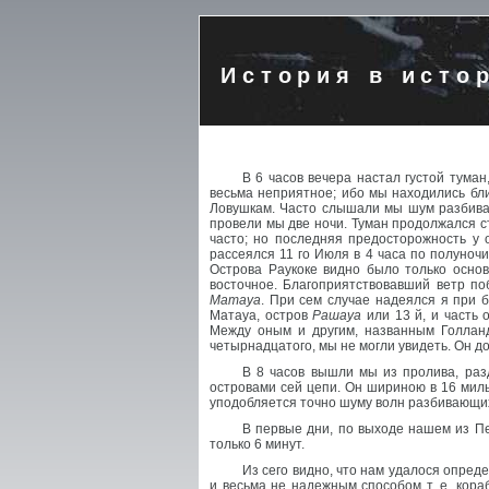
История в исто
В 6 часов вечера настал густой тума
весьма неприятное; ибо мы находились бли
Ловушкам. Часто слышали мы шум разбиваю
провели мы две ночи. Туман продолжался с
часто; но последняя предосторожность у 
рассеялся 11 го Июля в 4 часа по полуночи
Острова Раукоке видно было только основ
восточное. Благоприятствовавший ветр по
Матауа
. При сем случае надеялся я при 
Матауа, остров
Рашауа
или 13 й, и часть 
Между оным и другим, названным Голла
четырнадцатого, мы не могли увидеть. Он д
В 8 часов вышли мы из пролива, раз
островами сей цепи. Он шириною в 16 миль
уподобляется точно шуму волн разбивающих
В первые дни, по выходе нашем из Пе
только 6 минут.
Из сего видно, что нам удалося опреде
и весьма не надежным способом т. е. кор