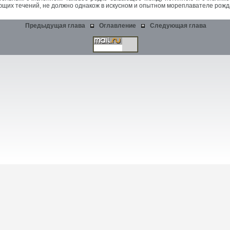
ющих течений, не должно однакож в искусном и опытном мореплавателе рожд
Предыдущая глава
Оглавление
Следующая глава