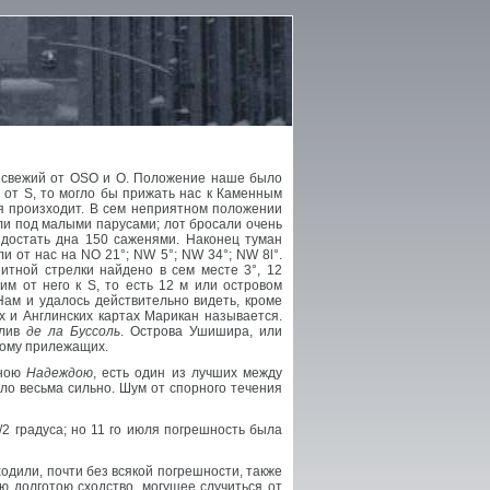
ул свежий от OSO и О. Положение наше было
 от S, то могло бы прижать нас к Каменным
ия произходит. В сем неприятном положении
али под малыми парусами; лот бросали очень
 достать дна 150 саженями. Наконец туман
и от нас на NO 21°; NW 5°; NW 34°; NW 8l°.
итной стрелки найдено в сем месте 3°, 12
м от него к S, то есть 12 м или островом
Нам и удалось действительно видеть, кроме
х и Англинских картах Марикан называется.
олив
де ла Буссоль
. Острова Ушишира, или
угому прилежащих.
мною
Надеждою
, есть один из лучших между
ло весьма сильно. Шум от спорного течения
2 градуса; но 11 го июля погрешность была
ходили, почти без всякой погрешности, также
 долготою сходство, могущее случиться от