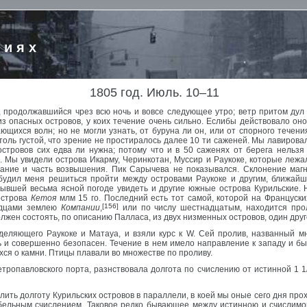
риях
1805 год. Июль. 10–11
н, продолжавшийся чрез всю ночь и вовсе следующее утро; ветр притом д
з опасных островов, у коих течение очень сильно. Еслибы действовало оно
щихся волн; но не могли узнать, от буруна ли он, или от спорного течен
толь густой, что зрение не простиралось далее 10 ти саженей. Мы лавиров
островов сих едва ли нужна; потому что и в 50 саженях от берега нельзя
. Мы увидели острова Икарму, Черинкотан, Муссир и Раукоке, которые лежал
ание и часть возвышения. Пик Сарычева не показывался. Склонение магн
будил меня решиться пройти между островами Раукоке и другим, ближайши
бывшей весьма ясной погоде увидеть и другие южные острова Курильские. 
острова
Кетоя
млм 15 го. Последний есть тот самой, которой на Француски
[156]
ндцами землею
Компании
,
или по числу шестнадцатым, находится пр
олжен состоять, по описанию Палласа, из двух низменных островов, один др
деляющего Раукоке и Матауа, и взяли курс к W. Сей пролив, названный 
 и совершенно безопасен. Течение в нем имело направление к западу и бы
ся о камни. Птицы плавали во множестве по проливу.
тропавловского порта, разнствовала долгота по счислению от истинной 1 1/
лить долготу Курильских островов в параллели, в коей мы оные сего дня про
абельным счислением. Таковое редко бывающее между истинною и счислимою