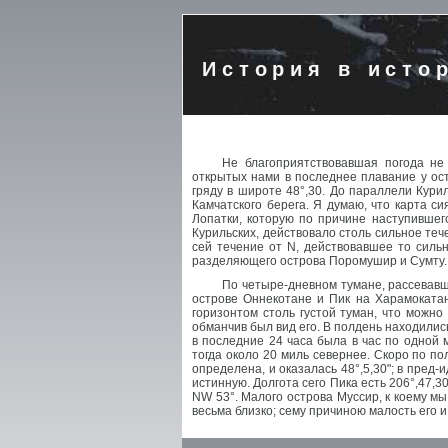
История в исто
Не благоприятствовавшая погода н
открытых нами в последнее плавание у ост
гряду в широте 48°,30. До параллели Кури
Камчатского берега. Я думаю, что карта с
Лопатки, которую по причине наступившег
Курильских, действовало столь сильное теч
сей течение от N, действовавшее то сильн
разделяющего острова Поромушир и Сумту.
По четыре-дневном тумане, рассевавш
острове Оннекотане и Пик на Харамокатан
горизонтом столь густой туман, что можно
обманчив был вид его. В полдень находились
в последние 24 часа была в час по одной
тогда около 20 миль севернее. Скоро по п
определена, и оказалась 48°,5,30"; в пред
истинную. Долгота сего Пика есть 206°,47,3
NW 53°. Малого острова Муссир, к коему мы
весьма близко; сему причиною малость его и