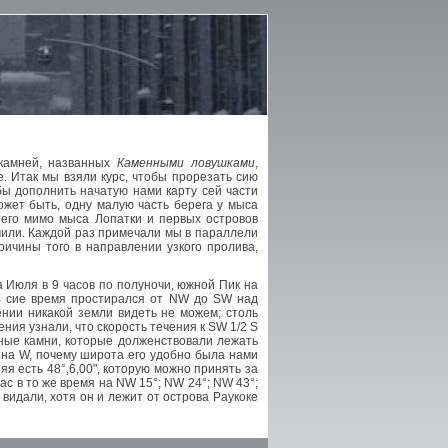
 камней, названных
Каменными ловушками
,
. Итак мы взяли курс, чтобы прорезать сию
бы дополнить начатую нами карту сей части
ожет быть, одну малую часть берега у мыса
шего мимо мыса Лопатки и первых островов
 мили. Каждой раз примечали мы в параллели
ричины того в направлении узкого пролива,
 Июля в 9 часов по полуночи, южной Пик на
 В сие время простирался от NW до SW над
ении никакой земли видеть не можем; столь
ния узнали, что скорость течения к SW 1/2 S
ные камни, которые долженствовали лежать
 на W, почему широта его удобно была нами
яя есть 48°,6,00", которую можно принять за
ас в то же время на NW 15°; NW 24°; NW 43°;
видали, хотя он и лежит от острова Раукоке