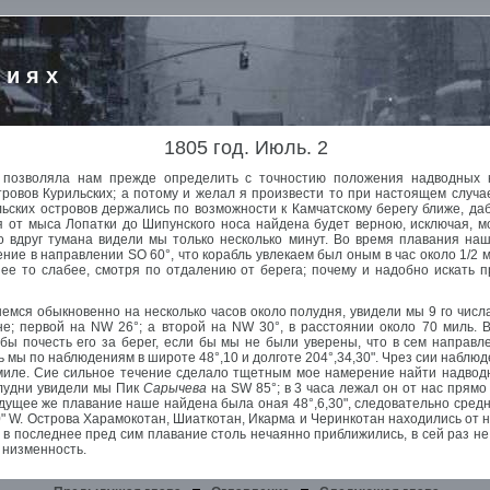
риях
1805 год. Июль. 2
е позволяла нам прежде определить с точностию положения надводных
ровов Курильских; а потому и желал я произвести то при настоящем случае
льских островов держались по возможности к Камчатскому берегу ближе, да
ия от мыса Лопатки до Шипунского носа найдена будет верною, исключая, м
о вдруг тумана видели мы только несколько минут. Во время плавания на
ение в направлении SO 60°, что корабль увлекаем был оным в час около 1/2
ее то слабее, смотря по отдалению от берега; почему и надобно искать п
емся обыкновенно на несколько часов около полудня, увидели мы 9 го числа
е; первой на NW 26°; а второй на NW 30°, в расстоянии около 70 миль.
 бы почесть его за берег, если бы мы не были уверены, что в сем направл
 мы по наблюдениям в широте 48°,10 и долготе 204°,34,30". Чрез сии наблюде
 миле. Сие сильное течение сделало тщетным мое намерение найти надвод
олудни увидели мы Пик
Сарычева
на SW 85°; в 3 часа лежал он от нас прямо
-идущее же плавание наше найдена была оная 48°,6,30", следовательно средн
0" W. Острова Харамокотан, Шиаткотан, Икарма и Черинкотан находились от н
 в последнее пред сим плавание столь нечаянно приближились, в сей раз не 
 низменность.