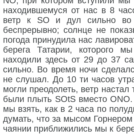
NO, при котором вступили мы
находившемуся от нас в 8 час
ветр к SO и дул сильно во
беспрерывно; солнце не показ
погода принудила нас лавирова
берега Татарии, которого м
находили здесь от 29 до 37 с
сильно. Во время ночи сделалс
не слушал. До 10 ти часов утр
могли преодолеть, ветр настал
были плыть SOtS вместо ONO. 
мы взять, как в 2 часа по полу
думать, что за мысом Горнером
чаянии приближились мы к берег