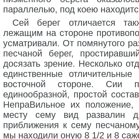
параллелью, под коею находитс
Сей берег отличается так
лежащим на стороне противопо
усматривали. От помянутого ра
песчаной берег, простиравш
досязать зрение. Несколько от
единственные отличительные
восточной стороне. Сии 
единообразной, простой состав
НепраВильное их положение, 
месту сему вид развалин д
приближения к сему песчаному
мы находили оную 8 1/2 и 8 саж