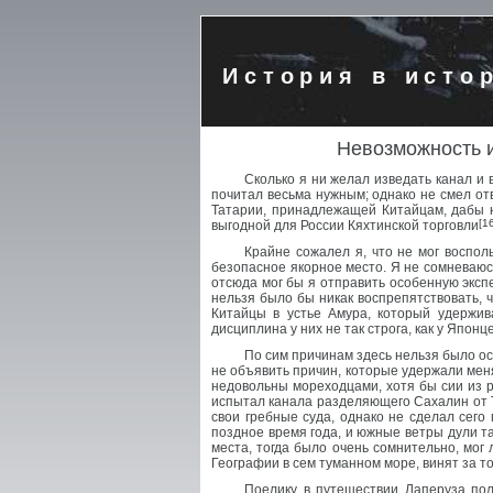
История в исто
Невозможность и
Сколько я ни желал изведать канал и 
почитал весьма нужным; однако не смел от
Татарии, принадлежащей Китайцам, дабы н
[1
выгодной для России Кяхтинской торговли
Крайне сожалел я, что не мог воспо
безопасное якорное место. Я не сомневаюсь
отсюда мог бы я отправить особенную экспе
нельзя было бы никак воспрепятствовать, 
Китайцы в устье Амура, который удержив
дисциплина у них не так строга, как у Япон
По сим причинам здесь нельзя было ост
не объявить причин, которые удержали меня
недовольны мореходцами, хотя бы сии из р
испытал канала разделяющего Сахалин от Та
свои гребные суда, однако не сделал сего
поздное время года, и южные ветры дули та
места, тогда было очень сомнительно, мог
Географии в сем туманном море, винят за т
Поелику в путешествии Лаперуза по