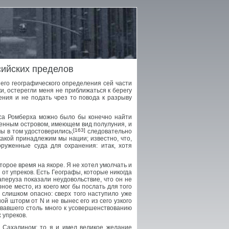
сийских пределов
шего географического определения сей части
и, остерегли меня не приближаться к берегу
ния и не подать чрез то повода к разрыву
ыса Ромберха можно было бы конечно найти
енным островом, имеющем вид полулуния, и
[163]
мы в том удостоверились;
следовательно
какой принадлежим мы нации; известно, что,
руженные суда для охранения: итак, хотя
торое время на якоре. Я не хотел умолчать и
от упреков. Есть Географы, которые никогда
перуза показали неудовольствие, что он не
ое место, из коего мог бы послать для того
ы слишком опасно: сверх того наступило уже
ой шторм от N и не вынес его из сего узкого
вовавшего столь много к усовершенствованию
 упреков.
 Сахалином; то я и имел великое желание