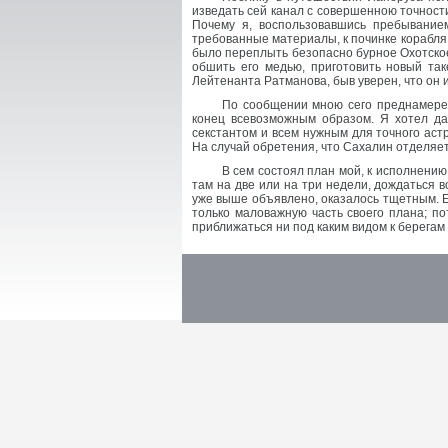
изведать сей канал с совершенною точностию
Почему я, воспользовавшись пребывание
требованные материалы, к починке корабля
было переплыть безопасно бурное Охотское 
обшить его медью, приготовить новый так
Лейтенанта Ратманова, быв уверен, что он
По сообщении мною сего преднамерен
конец всевозможным образом. Я хотел да
секстантом и всем нужным для точного аст
На случай обретения, что Сахалин отделяе
В сем состоял план мой, к исполнению
там на две или на три недели, дождаться в
уже выше объявлено, оказалось тщетным. Е
только маловажную часть своего плана; п
приближаться ни под каким видом к берегам