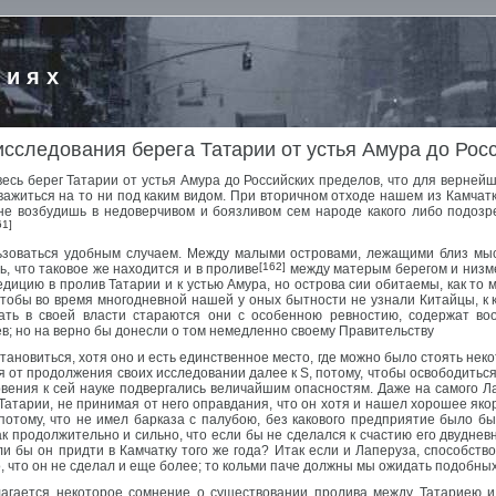
риях
сследования берега Татарии от устья Амура до Рос
весь берег Татарии от устья Амура до Российских пределов, что для верней
важиться на то ни под каким видом. При вторичном отходе нашем из Камчатк
е возбудишь в недоверчивом и боязливом сем народе какого либо подозре
61]
льзоваться удобным случаем. Между малыми островами, лежащими близ м
[162]
, что таковое же находится и в проливе
между матерым берегом и низм
дицию в пролив Татарии и к устью Амура, но острова сии обитаемы, как то 
чтобы во время многодневной нашей у оных бытности не узнали Китайцы, к 
ать в своей власти стараются они с особенною ревностию, содержат воо
цев; но на верно бы донесли о том немедленно своему Правительству
ановиться, хотя оно и есть единственное место, где можно было стоять неко
 от продолжения своих исследовании далее к S, потому, чтобы освободиться 
вения к сей науке подвергались величайшим опасностям. Даже на самого Ла
тарии, не принимая от него оправдания, что он хотя и нашел хорошее якорн
 потому, что не имел барказа с палубою, без какового предприятие было б
к продолжительно и сильно, что если бы не сделался к счастию его двудневн
 ли бы он придти в Камчатку того же года? Итак если и Лаперуза, способст
о, что он не сделал и еще более; то кольми паче должны мы ожидать подобных
лагается некоторое сомнение о существовании пролива между Татариею и