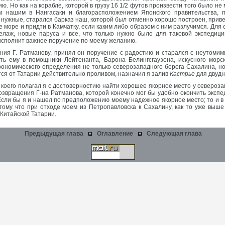
. Но как на корабле, которой в грузу 16 1/2 футов произвести того было не
м нашим в Нангасаки и благорасположением Японского правительства, 
 нужные, старался барказ наш, которой был отменно хорошо построен, приве
море и придти в Камчатку, если каким либо образом с ним разлучимся. Для с
елаж, новые паруса и все, что только нужно было для таковой экспедици
 исполнит важное поручение по моему желанию.
ия Г. Ратманову, принял он поручение с радостию и старался с неутомим
ть ему в помощники Лейтенанта, Барона Белингсгаузена, искусного морс
рономического определения не только северозападного берега Сахалина, но
тся от Татарии действительно проливом, назначил я залив
Кастрье
для двудн
 коего полагал я с достоверностию найти хорошее якорное место у североз
озвращения Г-на Ратманова, которой конечно мог бы удобно окончить экспед
сли бы я и нашел по предположению моему надежное якорное место; то и в 
отому что при отходе моем из Петропавловска к Сахалину, как то уже выш
 Китайской Татарии.
Предыдущая глава
Оглавление
Следующая глава