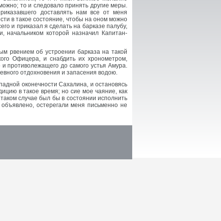
 можно; то и следовало принять другие меры.
приказавшего доставлять нам все от меня
сти в такое состояние, чтобы на оном можно
его и приказал я сделать на барказе палубу,
и, начальником которой назначил Капитан-
ым рвением об устроении барказа на такой
кого Офицера, и снабдить их хронометром,
 и противолежащего до самого устья Амура.
евного отдохновения и запасения водою.
ападной оконечности Сахалина, и остановясь
ицию в такое время; но сие мое чаяние, как
таком случае был бы в состоянии исполнить
е объявлено, остерегали меня письменно не