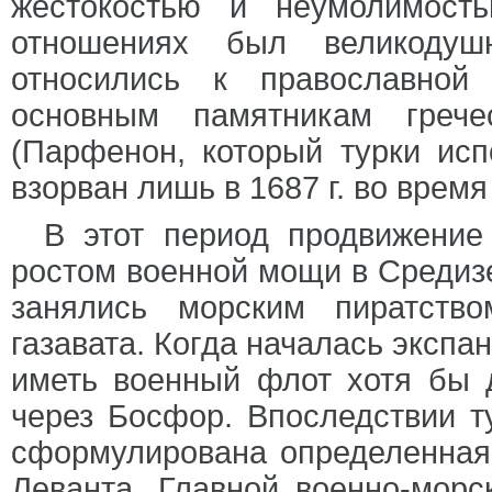
жестокостью и неумолимост
отношениях был великодуш
относились к православной
основным памятникам грече
(Парфенон, который турки исп
взорван лишь в 1687 г. во врем
В этот период продвижение
ростом военной мощи в Средиз
занялись морским пиратств
газавата. Когда началась экспа
иметь военный флот хотя бы 
через Босфор. Впоследствии 
сформулирована определенная 
Леванта. Главной военно-мор