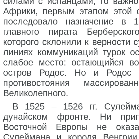
силами с испанцами, то важно
Африки, первым этапом этой с
последовало назначение в 
главного пирата Берберско
которого склонили к верности 
линиях коммуникаций турок о
слабое место: остающийся в
остров Родос. Но и Родос 
противостояния массирова
Великолепного.
В 1525 – 1526 гг. Сулейм
дунайском фронте. Ни приг
Восточной Европы не оказа
Сулеймана и короля Венгрии