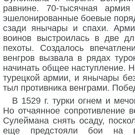
равнине. 70-тысячная армия
эшелонированные боевые поряд
сзади янычары и спахи. Арми
воинов выстроилась в две д
пехоты. Создалось впечатлен
венгров вызвала в рядах туро
начинать общее наступление. Н
турецкой армии, и янычары бе
тыл противника венграми. Побе
В 1529 г. турки огнем и меч
Но отчаянное сопротивление в
Сулеймана снять осаду, поско
еще предстояли бои на во