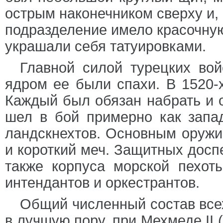
острым наконечником сверху и, 
подразделение имело красочную
украшали себя татуировками.
Главной силой турецких вой
ядром ее были спахи. В 1520-х
Каждый был обязан набрать и о
шел в бой примерно как запа
ландскнехтов. Основным оружи
и короткий меч. Защитных досп
также корпуса морской пехоты
интендантов и оркестрантов.
Общий численный состав всех
в лучшую пору, при Мехмеде II (