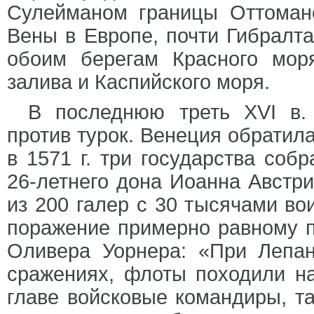
Сулейманом границы Оттоманс
Вены в Европе, почти Гибралт
обоим берегам Красного мор
залива и Каспийского моря.
В последнюю треть XVI в.
против турок. Венеция обратила
в 1571 г. три государства со
26-летнего дона Иоанна Австри
из 200 галер с 30 тысячами во
поражение примерно равному п
Оливера Уорнера: «При Лепан
сражениях, флоты походили на
главе войсковые командиры, т