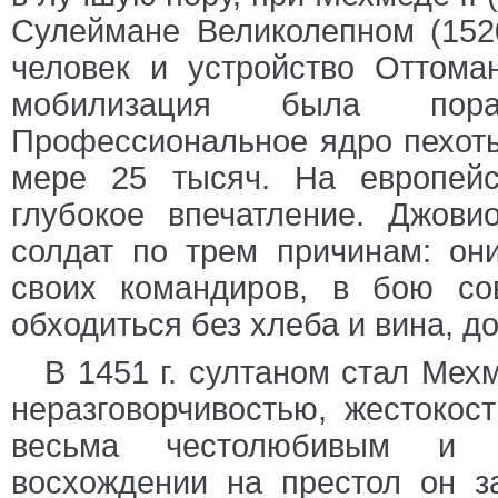
Сулеймане Великолепном (1520
человек и устройство Оттоман
мобилизация была пор
Профессиональное ядро пехот
мере 25 тысяч. На европейс
глубокое впечатление. Джови
солдат по трем причинам: он
своих командиров, в бою со
обходиться без хлеба и вина, д
В 1451 г. султаном стал Мех
неразговорчивостью, жестокос
весьма честолюбивым и с
восхождении на престол он з