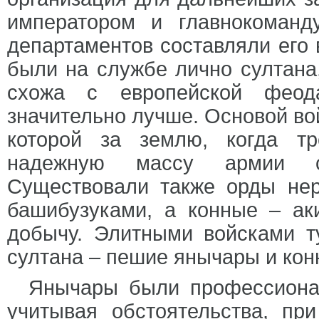
императором и главнокоманд
департаментов составляли его
были на службе лично султана,
схожа с европейской феода
значительно лучше. Основой во
которой за землю, когда тр
надежную массу армии со
Существовали также орды нер
башибузуками, а конные – ак
добычу. Элитными войсками т
султана – пешие янычары и кон
Янычары были профессионал
учитывая обстоятельства, пр