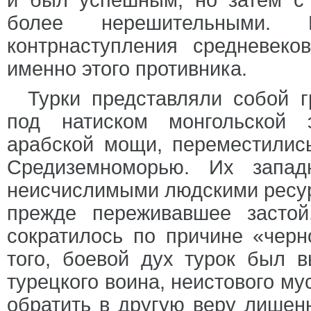
и был успешным, но затем с
более нерешительными. 
контрнаступления средневеко
именно этого противника.
Турки представляли собой г
под натиском монгольской 
арабской мощи, переместилис
Средиземноморью. Их запад
неисчислимыми людскими ресур
прежде переживавшее застой
сократилось по причине «чер
того, боевой дух турок был в
турецкого воина, неистового м
обратить в другую веру лише