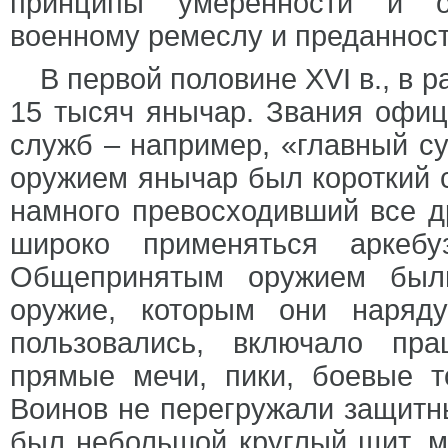
принципы умеренности и о
военному ремеслу и преданност
В первой половине XVI в., в 
15 тысяч янычар. Звания офиц
служб – например, «главный с
оружием янычар был короткий с
намного превосходивший все др
широко применяться аркеб
Общепринятым оружием были
оружие, которым они наряд
пользовались, включало пра
прямые мечи, пики, боевые т
Воинов не перегружали защитны
был небольшой круглый щит, 