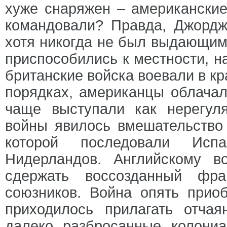
хуже снаряжен – американские
командовали? Правда, Джордж
хотя никогда не был выдающим
приспособились к местности, на
британские войска воевали в к
порядках, американцы облачал
чаще выступали как нерегу
войны явилось вмешательство 
которой последовали Исп
Нидерландов. Английскому 
сдержать воссозданный фр
союзников. Война опять прио
приходилось прилагать отча
далеко разбросанные колони