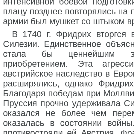
интенсивной боевой подготовк
плацу позднее повторялись на 
армии был мушкет со штыком в
В 1740 г. Фридрих вторгся
Силезии. Единственное объясн
стала бы ценнейшим эко
приобретением. Эта агрес
австрийское наследство в Евро
расширялись, однако Фридрих
Благодаря победам при Моллвице
Пруссия прочно удерживала Сил
оказался не более чем пере
оказалась в состоянии войны
противостояли ей Австрия, Фр