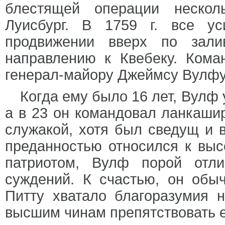
блестящей операции нескол
Луисбург. В 1759 г. все ус
продвижении вверх по зали
направлению к Квебеку. Кома
генерал-майору Джеймсу Вулфу
Когда ему было 16 лет, Вулф 
а в 23 он командовал ланкаш
служакой, хотя был сведущ и в
преданностью относился к вы
патриотом, Вулф порой отли
суждений. К счастью, он обыч
Питту хватало благоразумия 
высшим чинам препятствовать 