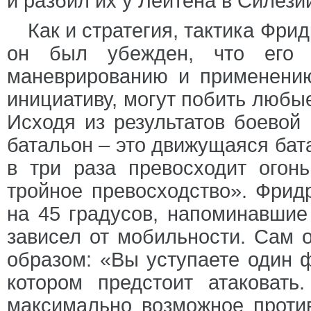
и разбил их у Лейтена в Силези
Как и стратегия, тактика Фри
он был убежден, что его в
маневрированию и применению
инициативу, могут побить любы
Исходя из результатов боевой 
батальон – это движущаяся бата
в три раза превосходит огон
тройное превосходство». Фрид
на 45 градусов, напоминавшие
зависел от мобильности. Сам 
образом: «Вы уступаете один ф
котором предстоит атаковат
максимально возможное против