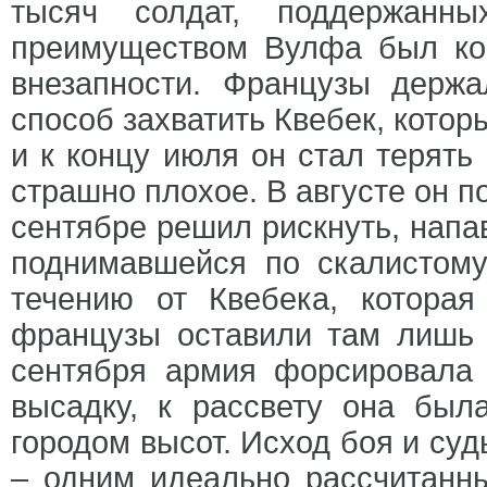
тысяч солдат, поддержанн
преимуществом Вулфа был кон
внезапности. Французы держ
способ захватить Квебек, кото
и к концу июля он стал терять
страшно плохое. В августе он п
сентябре решил рискнуть, напав
поднимавшейся по скалистому
течению от Квебека, которая
французы оставили там лишь 
сентября армия форсировала 
высадку, к рассвету она был
городом высот. Исход боя и су
– одним идеально рассчитанн