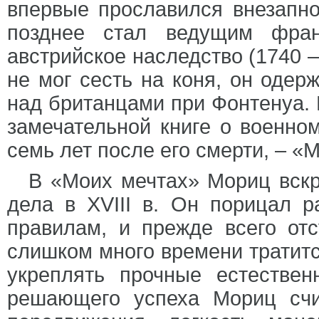
впервые прославился внезапно
позднее стал ведущим фран
австрийское наследство (1740 – 
не мог сесть на коня, он оде
над британцами при Фонтенуа. 
замечательной книге о военном 
семь лет после его смерти, – «
В «Моих мечтах» Мориц вскр
дела в XVIII в. Он порицал 
правилам, и прежде всего отс
слишком много времени тратитс
укреплять прочные естестве
решающего успеха Мориц счи