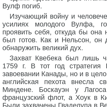
Вулф погиб.
Изучающий войну и человече
усилиях молодого Вулфа, г
проявить себя, откуда бы она 
был готов. Как и Нельсон, он 
обнаружить великий дух.
Захват Квебека был лишь ч
1759 г. В тот год стратегия
завоевании Канады, но и в цело
английская пехота внесла с
Миндене. Боскауэн у Лагос
французский флот, а Хоук в К
Были захвачены Гваделупа в Ве