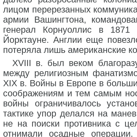
лицом перерезанных коммуника
армии Вашингтона, командов
генерал Корнуоллис в 1871 
Йорктауне. Англии еще повезл
потеряла лишь американские ко
XVIII в. был веком благора
между религиозным фанатизм
XIX в. Войны в Европе в больш
соображениям и тем самым нос
войны ограничивалось устано
тактике упор делался на манев
не на поиски противника с це
отнимали осадные операции