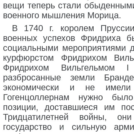
вещи теперь стали обыденными
военного мышления Морица.
В 1740 г. королем Прусси
военных успехов Фридриха б
социальными мероприятиями д
курфюрстом Фридрихом Виль
Фридрихом Вильгельмом I
разбросанные земли Бранд
экономически и не имели 
Гогенцоллернам нужно было
позиции, доставшиеся им пос
Тридцатилетней войны, он
государство и сильную арм