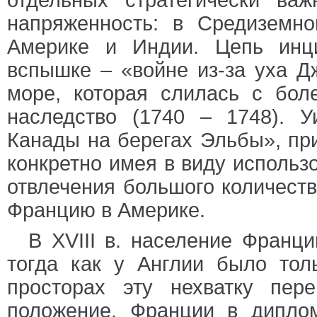
отдельных стратегически ва
напряженность: в Средиземн
Америке и Индии. Цепь инц
вспышке – «войне из-за уха Д
море, которая слилась с бол
наследство (1740 – 1748). У
Канады на берегах Эльбы», пр
конкретно имея в виду использ
отвлечения большого количеств
Францию в Америке.
В XVIII в. население Франц
тогда как у Англии было тол
просторах эту нехватку пер
положение. Франции в дипло