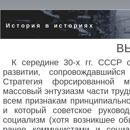
История в историях
В
К середине 30-х гг. СССР 
развитии, сопровождавшийс
Стратегия форсированной м
массовый энтузиазм части труд
всем признакам принципиально
и который советское руково
социализм (хотя возникшее об
ранее коммунистами и социа