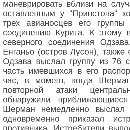
маневрировать вблизи на случ
оставленным у "Принстона" к
трех авианосцев его группы
соединению Курита. К этому 
северного соединения Одзав
Енганьо (остров Лусон), также
Одзава выслал группу из 76 
часть имевшихся в его распо
час, в момент, когда Шерма
повторной атаки центральн
обнаружили приближающиеся
Шерман немедленно выслал 
одновременно приказал ист
противника. Истребители выпо