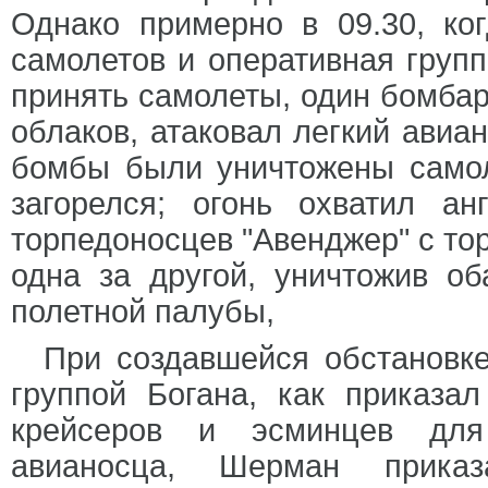
Однако примерно в 09.30, ко
самолетов и оперативная групп
принять самолеты, один бомбар
облаков, атаковал легкий авиан
бомбы были уничтожены самол
загорелся; огонь охватил а
торпедоносцев "Авенджер" с то
одна за другой, уничтожив о
полетной палубы,
При создавшейся обстановк
группой Богана, как приказа
крейсеров и эсминцев для
авианосца, Шерман прика