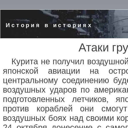
История в историях
Атаки гр
Курита не получил воздушной
японской авиации на остр
центральному соединению буд
воздушных ударов по америка
подготовленных летчиков, яп
против кораблей они смогу
воздушных боях над своими кор
24 октября донесение с само