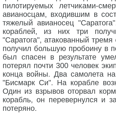
пилотируемых летчиками-сме
авианосцам, входившим в сос
тяжелый авианосец "Саратога"
кораблей, из них три полу
"Саратога", атакованный тремя
получил большую пробоину в по
был спасен в результате уме
потерял почти 300 человек экип
конца войны. Два самолета на
"Бисмарк Си". На корабле воз
Один из взрывов оторвал корм
корабль, он перевернулся и з
потеряно.