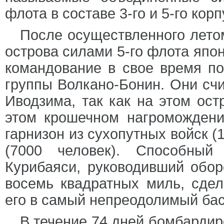
флота в составе 3-го и 5-го кор
После осуществленного лето
острова силами 5-го флота япо
командование в свое время по
группы Волкано-Бонин. Они счи
Иводзима, так как на этом ос
этом крошечном нагромождени
гарнизон из сухопутных войск (
(7000 человек). Способный 
Курибаяси, руководивший обо
восемь квадратных миль, сдел
его в самый непреодолимый бас
В течение 74 дней бомбардир