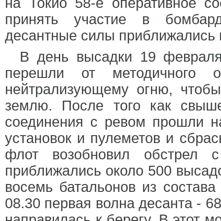
на Токио 58-е оперативное со
принять участие в бомбар
десантные силы приближались к
В день высадки 19 февраля
перешли от методичного 
нейтрализующему огню, чтобы
землю. После того как свыше
соединения с ревом прошли на
установок и пулеметов и сбра
флот возобновил обстрел 
приближались около 500 высадо
восемь батальонов из состава 
08.30 первая волна десанта - 
направилась к берегу. В этот 