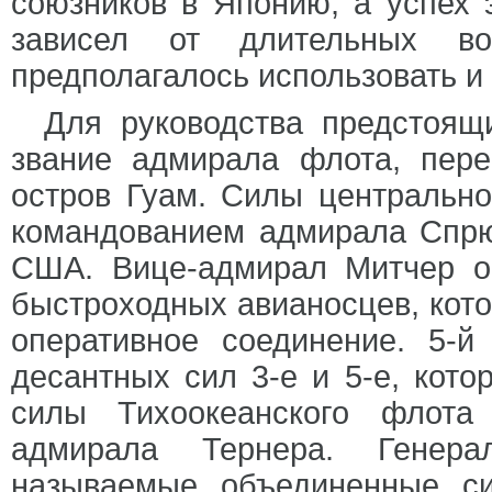
союзников в Японию, а успех 
зависел от длительных во
предполагалось использовать и 
Для руководства предстоя
звание адмирала флота, пер
остров Гуам. Силы центрально
командованием адмирала Спрю
США. Вице-адмирал Митчер о
быстроходных авианосцев, кото
оперативное соединение. 5-
десантных сил 3-е и 5-е, кот
силы Тихоокеанского флота
адмирала Тернера. Генера
называемые объединенные си