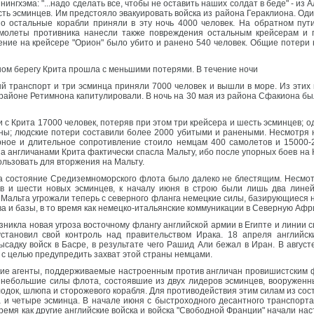
нингхэма: "...надо сделать все, чтобы не оставить наших солдат в беде" - из
есть эсминцев. Им предстояло эвакуировать войска из района Гераклиона. О
но остальные корабли приняли в эту ночь 4000 человек. На обратном пу
амолеты противника нанесли также повреждения остальным крейсерам и 
ие на крейсере "Орион" было убито и ранено 540 человек. Общие потери н
ом берегу Крита прошла с меньшими потерями. В течение ночи
й транспорт и три эсминца приняли 7000 человек и вышли в море. Из этих
 районе Ретимнона капитулировали. В ночь на 30 мая из района Сфакиона бы
и с Крита 17000 человек, потеряв при этом три крейсера и шесть эсминцев; 
ны; людские потери составили более 2000 убитыми и ранеными. Несмотря н
рное и длительное сопротивление стоило немцам 400 самолетов и 15000-
а англичанами Крита фактически спасла Мальту, ибо после упорных боев на 
ользовать для вторжения на Мальту.
та состояние Средиземноморского флота было далеко не блестящим. Несмот
ов и шести новых эсминцев, к началу июня в строю были лишь два линей
 Мальта угрожали теперь с северного фланга немецкие силы, базирующиеся 
а и базы, в то время как немецко-итальянские коммуникации в Северную Афр
зникла новая угроза восточному флангу английской армии в Египте и линии
тановил свой контроль над правительством Ирака. 18 апреля английск
адку войск в Басре, в результате чего Рашид Али бежал в Иран. В август
 с целью предупредить захват этой страны немцами.
кие агенты, поддерживаемые настроенным против англичан провишистским 
небольшие силы флота, состоявшие из двух лидеров эсминцев, вооруженн
 лодок, шлюпа и сторожевого корабля. Для противодействия этим силам из с
 и четыре эсминца. В начале июня с быстроходного десантного транспорта
время как другие английские войска и войска "Свободной Франции" начали на