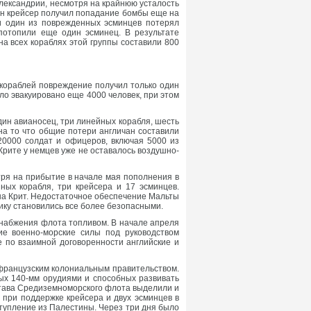
 Александрии, несмотря на крайнюю усталость
дин крейсер получил попадание бомбы еще на
ти один из поврежденных эсминцев потерял
потопили еще один эсминец. В результате
а всех кораблях этой группы составили 800
 кораблей повреждение получил только один
ло эвакуировано еще 4000 человек, при этом
один авианосец, три линейных корабля, шесть
а то что общие потери англичан составили
20000 солдат и офицеров, включая 5000 из
Крите у немцев уже не оставалось воздушно-
ря на прибытие в начале мая пополнения в
ных корабля, три крейсера и 17 эсминцев.
на Крит. Недостаточное обеспечение Мальты
ику становились все более безопасными.
 снабжения флота топливом. В начале апреля
ие военно-морские силы под руководством
е по взаимной договоренности английские и
французским колониальным правительством.
ых 140-мм орудиями и способных развивать
остава Средиземноморского флота выделили и
 при поддержке крейсера и двух эсминцев в
ступление из Палестины. Через три дня было