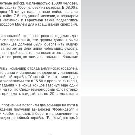
нтные войска численностью 16000 человек,
ысадить 7000 человек из резерва. В 08.00 с
через 15 минут парашютные войска начали
х войск 7-й воздушной дивизии, а аэродром
ы Ретимнон и Гераклион также подверглись
аэродром Малем для наращивания своих сил,
 и западной сторон острова находились две
е сил противника, эти группы должны были
ми эсминцев должны были обеспечить общую
рова встретил флотилию небольших судов с
пасов крейсера отошли после этого на запад
у от острова, потопила несколько небольших
ись, командир отряда английских кораблей,
 юго-запад и запросил поддержки у линейных
нейный корабль "Уорспайт" и потопили один
таковавшими его в 15.50 в проливе Китирон,
падания и в конце концов затонул еще один
ря на то что Средиземноморский флот стойко
л принимать каждый час по 20 самолетов и
 противника потопили два эсминца на пути в
ждения получили авианосец "Формидебл" и
ый хребет на южный берег в направлении на
ежден линейный корабль "Бархэм", который