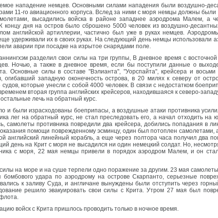
емое нападение немцев. Основными силами нападения были воздушно-деса
ами 11-го авиационного корпуса. Вслед за ними с моря немцы должны были в
амолетами, высадились войска в районе западнее аэродрома Малем, а 
 К концу дня на остров было сброшено 5000 человек из воздушно-десантны
лом английской артиллерии, частично был уже в руках немцев. Аэродром
еще удерживали их в своих руках. На следующий день немцы использовали 
пели аварии при посадке на изрытое снарядами поле.
ннингхэм разделил свои силы на три группы, В дневное время с восточной
цев. Ночью, а также в дневное время, если бы поступили данные о выход
та. Основные силы в составе "Вэлианта", "Уорспайта", крейсера и вось
, огибавший западную оконечность острова, в 20 милях к северу от ост
судов, которые унесли с собой 4000 человек. В связи с недостатком боепри
временем вторая группа английских крейсеров, находившаяся к северо-запад
в остальные лечь на обратный курс.
ело и были израсходованы боеприпасы, а воздушные атаки противника усилил
ика лег на обратный курс, не стал преследовать его, а начал отходить на
сь, самолеты противника повредили два крейсера, добились попадания в ли
я оказания помощи поврежденному эсминцу, один был потоплен самолетами, а
ой английский линейный корабль, а еще через полтора часа получил два по
ющий день на Крит с моря не высадился ни один немецкий солдат. Но, несмот
ника с моря, 22 мая немцы привели в порядок аэродром Малем, и он ста
 силы на море и на суше терпели одно поражение за другим. 23 мая самолеты
я бомбового удара по аэродрому на острове Скарпанто, серьезные повре
рвались к заливу Суда, и англичане вынуждены были отступить через горн
дование решило эвакуировать свои силы с Крита. Утром 27 мая был повр
 флота.
уацию войск с Крита пришлось проводить только в ночное время.