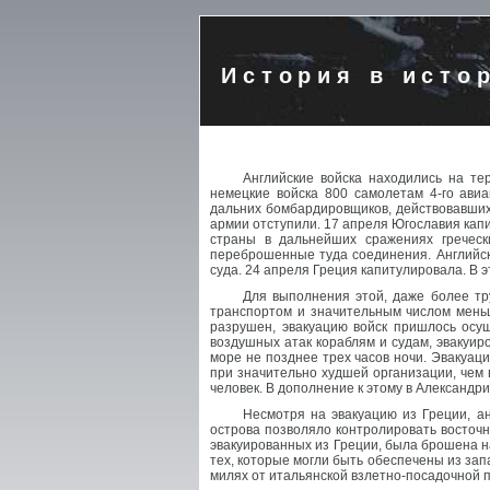
История в исто
Английские войска находились на т
немецкие войска 800 самолетам 4-го ави
дальних бомбардировщиков, действовавших
армии отступили. 17 апреля Югославия кап
страны в дальнейших сражениях гречес
переброшенные туда соединения. Английски
суда. 24 апреля Греция капитулировала. В э
Для выполнения этой, даже более тр
транспортом и значительным числом меньш
разрушен, эвакуацию войск пришлось осущ
воздушных атак кораблям и судам, эвакуир
море не позднее трех часов ночи. Эвакуац
при значительно худшей организации, чем 
человек. В дополнение к этому в Александр
Несмотря на эвакуацию из Греции, а
острова позволяло контролировать восточн
эвакуированных из Греции, была брошена на
тех, которые могли быть обеспечены из зап
милях от итальянской взлетно-посадочной 