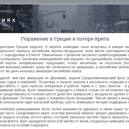
риях
Поражение в Греции и потеря Крита
ерритории Греции недолго. 6 апреля немецкие силы вторглись в южную ч
ационного корпуса английские военно-воздушные силы могли противопост
 с аэродромов в Египте. Охваченные с флангов численно превосходящими с
итулировала. Греческое командование уже решило, что дальнейшее сопроти
кий король неофициально предложил, чтобы англичане не посылали бо
й военный кабинет сразу же согласился на эвакуацию, и английские войска
тот же день началась эвакуация английских войск.
удной, чем при эвакуации из Дюнкерка, задачи Средиземноморский флот р
их судов и кораблей. Поскольку в начале апреля в результате подрыва в
ествлять с трех пунктов побережья в районе Афин и с трех пунктов - в
овавшим войска, было приказано подходить к берегу только по истечении ч
ия продолжалась в течение шести дней без прикрытия с воздуха из далеко о
в Дюнкерке. Потери в судах и кораблях были большими. Тем не менее к кон
ию ускользнули один греческий крейсер, шесть эсминцев и четыре подводные 
нглийское командование было полно решимости удержать в своих руках ост
ую часть Средиземного моря, поэтому военный кабинет решил удерживать е
 защиту острова, хотя в связи с потерей запасных частей с Крита пришлось
асов флота. Крит находился всего в 60 милях от вновь созданных немецких а
полосы на острове Скарпанто.