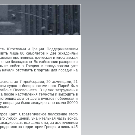
асть Югославии и Греции. Поддерживавшим
авить лишь 80 самолетов и две эскадрильи
илами противника, греческая и югославская
вление безнадежно. Во избежание разорения
льше войск в Грецию и эвакуировали уже
 начали отступать к портам для посадки на
асполагал 7 крейсерами, 20 эсминцами, 21
 нем судна с боеприпасами порт Пирей был
 районе Пелопоннеса. В целях затруднения
аса после наступления темноты и выходить в
тстоящих друг от друга пунктов побережья и
цу операции было эвакуировано около 50000
лодки.
ров Крит. Стратегическое положение этого
го любой ценой. Значительная часть войск,
 эвакуировать все самолеты, за исключением
эродромов на территории Греции и лишь в 45