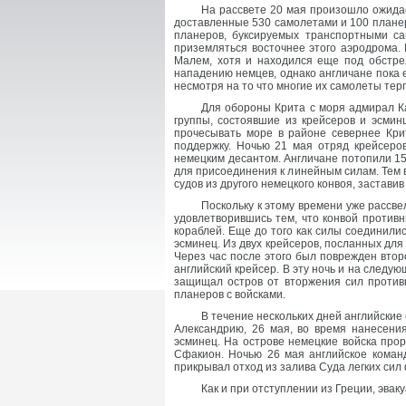
На рассвете 20 мая произошло ожида
доставленные 530 самолетами и 100 планер
планеров, буксируемых транспортными с
приземляться восточнее этого аэродрома.
Малем, хотя и находился еще под обстре
нападению немцев, однако англичане пока 
несмотря на то что многие их самолеты тер
Для обороны Крита с моря адмирал Ка
группы, состоявшие из крейсеров и эсмин
прочесывать море в районе севернее Кри
поддержку. Ночью 21 мая отряд крейсеров
немецким десантом. Англичане потопили 15 
для присоединения к линейным силам. Тем 
судов из другого немецкого конвоя, застави
Поскольку к этому времени уже рассв
удовлетворившись тем, что конвой противн
кораблей. Еще до того как силы соединили
эсминец. Из двух крейсеров, посланных дл
Через час после этого был поврежден втор
английский крейсер. В эту ночь и на следу
защищал остров от вторжения сил против
планеров с войсками.
В течение нескольких дней английские
Александрию, 26 мая, во время нанесени
эсминец. На острове немецкие войска про
Сфакион. Ночью 26 мая английское коман
прикрывал отход из залива Суда легких сил
Как и при отступлении из Греции, эвак