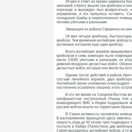
28 мая в ответ на приказ адмирала Кан
экипажей, к Криту вышли три крейсера и ш
переходе и вынужден был возвратиться, 
управление, и его пришлось оставить. С
попадания бомбы в переполненное помещен
человек убитыми и ранеными.
Эвакуация из района Сфакиона на южн
29 мая четыре крейсера, быстроходны
крейсер. Тем временем английские войска в
англичане потеряли еще один крейсер.
Всего английские корабли эвакуировал
крейсеров и семь эсминцев были поврежде
около 13000 убитыми и ранеными, их упо
дивизии воздушно-десантных войск. Оборон
десантных войск, которые они могли бы исп
Однако после действий в районе Кри
составе линейного корабля, двух крейсер
Английской линии снабжения Александрия -
постепенно ослабляло оборону этого остров
В это же время на Среднем Востоке во
профашистски настроенный Рашид Али ус
командующего ВМС в Индии поддержали выс
русские войска вошли на территорию Ирана
В Сирии активность проявляли немец
В распоряжении французов здесь имелись 
скорость хода до 40 узлов; трех подводных
послали в Хайфу (Палестина) два крейсера
Сирии высадились английские войска, в то 