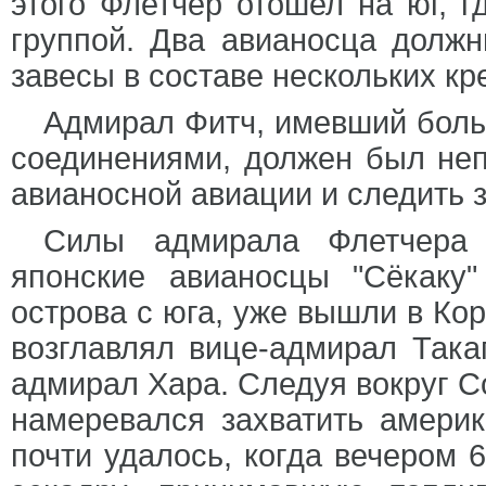
этого Флетчер отошел на юг, г
группой. Два авианосца долж
завесы в составе нескольких кр
Адмирал Фитч, имевший бол
соединениями, должен был неп
авианосной авиации и следить 
Силы адмирала Флетчера 
японские авианосцы "Сёкаку"
острова с юга, уже вышли в Ко
возглавлял вице-адмирал Така
адмирал Хара. Следуя вокруг С
намеревался захватить амери
почти удалось, когда вечером 