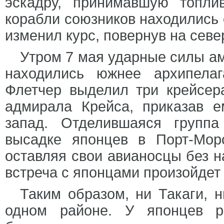
эскадру, принимавшую топл
корабли союзников находились о
изменил курс, повернув на севе
Утром 7 мая ударные силы ам
находились южнее архипела
Флетчер выделил три крейсер
адмирала Крейса, приказав е
запад. Отделившаяся групп
высадке японцев в Порт-Морс
оставляя свои авианосцы без н
встреча с японцами произойдет 
Таким образом, ни Такаги, н
одном районе. У японцев р