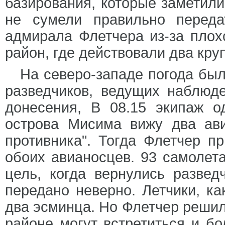
базирования, которые заметил
не сумели правильно переда
адмирала Флетчера из-за плох
район, где действовали два кру
На северо-западе погода была
разведчиков, ведущих наблюде
донесения, В 08.15 экипаж о
острова Мисима вижу два ав
противника". Тогда Флетчер п
обоих авианосцев. 93 самолета
цель, когда вернулись развед
передано неверно. Летчики, ка
два эсминца. Но Флетчер решил 
районе могут встретиться и б