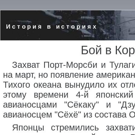
История в историях
Бой в Ко
Захват Порт-Морсби и Тулаг
на март, но появление американ
Тихого океана вынудило их отл
этому времени 4-й японски
авианосцами "Сёкаку" и "Дз
авианосцем "Сёхё" из состава 
Японцы стремились захват