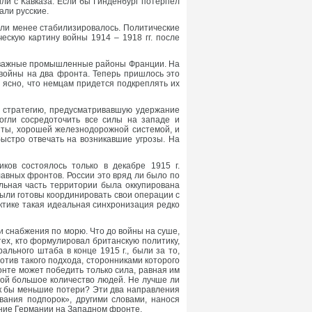
или с Кавказа. Если бы Гинденбург потерпел
али русские.
 или менее стабилизировалось. Политические
ескую картину войны 1914 – 1918 гг. после
ая важные промышленные районы Франции. На
войны на два фронта. Теперь пришлось это
о ясно, что немцам придется подкреплять их
ю стратегию, предусматривавшую удержание
огли сосредоточить все силы на западе и
ты, хорошей железнодорожной системой, и
ыстро отвечать на возникавшие угрозы. На
ов состоялось только в декабре 1915 г.
вных фронтов. России это вряд ли было по
льная часть территории была оккупирована
были готовы координировать свои операции с
ктике такая идеальная синхронизация редко
и снабжения по морю. Что до войны на суше,
тех, кто формулировал британскую политику,
льного штаба в конце 1915 г., были за то,
отив такого подхода, сторонниками которого
онте может победить только сила, равная им
бой большое количество людей. Не лучше ли
ек бы меньшие потери? Эти два направления
вания подпорок», другими словами, нанося
ние Германии на Западном фронте.