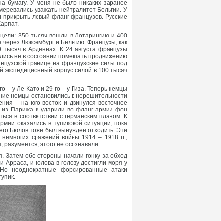
на бумагу. У меня не было никаких заранее
меревались уважать нейтралитет Бельгии. У
и прикрыть левый фланг французов. Русские
Карпат.
цели: 350 тысяч вошли в Лотарингию и 400
 через Люксембург и Бельгию. Французы, как
0 тысяч в Арденнах. К 24 августа французы
зались не в состоянии помешать продвижению
анцузской границе на французские силы под
й экспедиционный корпус силой в 100 тысяч
 – у Ле-Като и 29-го – у Гиза. Теперь немцы
ние немцы остановились в нерешительности
ния – на юго-восток и двинулся восточнее
и из Парижа и ударили во фланг армии фон
ться в соответствии с германским планом. К
мии оказались в тупиковой ситуации, пока
чего Бюлов тоже был вынужден отходить. Эти
немногих сражений войны 1914 – 1918 гг.,
 разумеется, этого не осознавали.
. Затем обе стороны начали гонку за обход
 Арраса, и голова в голову достигли моря у
 Но неоднократные форсированные атаки
тупик.