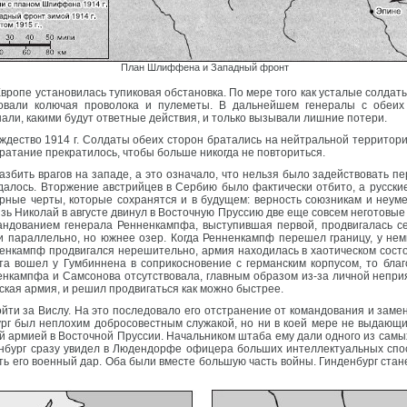
План Шлиффена и Западный фронт
 Европе установилась тупиковая обстановка. По мере того как усталые солда
вовали колючая проволока и пулеметы. В дальнейшем генералы с обеих
нали, какими будут ответные действия, и только вызывали лишние потери.
дество 1914 г. Солдаты обеих сторон братались на нейтральной территории,
братание прекратилось, чтобы больше никогда не повториться.
азбить врагов на западе, а это означало, что нельзя было задействовать п
идалось. Вторжение австрийцев в Сербию было фактически отбито, а русски
ерные черты, которые сохранятся и в будущем: верность союзникам и неум
зь Николай в августе двинул в Восточную Пруссию две еще совсем неготовы
ндованием генерала Ренненкампфа, выступившая первой, продвигалась се
ки параллельно, но южнее озер. Когда Ренненкампф перешел границу, у не
енкампф продвигался нерешительно, армия находилась в хаотическом состо
уста вошел у Гумбиннена в соприкосновение с германским корпусом, то бл
енкампфа и Самсонова отсутствовала, главным образом из-за личной непр
ская армия, и решил продвигаться как можно быстрее.
йти за Вислу. На это последовало его отстранение от командования и заме
ург был неплохим добросовестным служакой, но ни в коей мере не выдающимс
8-й армией в Восточной Пруссии. Начальником штаба ему дали одного из сам
бург сразу увидел в Людендорфе офицера больших интеллектуальных спос
ь его военный дар. Оба были вместе большую часть войны. Гинденбург стан