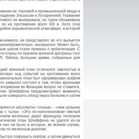
рмании ее торговой и промышленной мощи и
авладение Эльзасом и Лотарингией. Германия
тимого не выигрывала; но турок обхаживала
их на протяжении всего XIX в. Хотя этих
 крайне взрывоопасной атмосфере, в которой
м немного, не представлял, во что выльется
 пренебрежительно, несерьезно. Может быть,
вым шагом стали приказы о мобилизации. С
эти планы по причине военной доктрины того
.П. Тейлор, большие армии, собранные для
цкий военный план отличался смелостью и
иктовал ход событий на протяжении всего
Первоначально план был сформирован графом
Его замысел состоял в том, чтобы крупными
 вторжении во Францию вопрос не ставился,
 план Шлиффена предусматривал выманить
были совершить обход через Бельгию и затем
является абсолютно точным – «чем сильнее
ар с тыла». «Это по-наполеоновски смелый
влением железных дорог французы получали
актически план Шлиффена не удался из-за
оно ни было и которое, во всяком случае,
ску по железным дорогам.
быстро сокрушить сербов, а затем двинуться