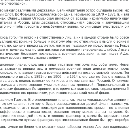
не огнеопасной.
тво между различными державами. Великобритания остро ощущала вызов Ге
ый флот. Во Франции сохранялась обида на Германию за 1870 – 1871 гг. и з
анах. Обветшавшая Оттоманская империя от вражды к кому-либо ничего ощу
итании и России, двум державам, относившимся свысока и запугивавшим 
аточно, чтобы говорить о неизбежности войны, но они свидетельствовали о
за того, что никто из ответственных лиц, а их в каждой стране было совсе
 Балканских войн, не больше, и поэтому обычно относились к мысли о войне
ет, но, как мне представляется, никто
не пытался
ее предотвратить. Роко
оля отдельных лиц и стали диктоваться планами генеральных штабов. И все 
матическим безумием последовала военная эскалация, и, как пишет А.Дж
нным весом втянули страны в войну».
ционные планы, отдельные лица утратили контроль над событиями. Неме
ь захватить инициативу, и немецкий военный план действительно прод
и определил главные театры военных действий на весь остальной период. 
льного штаба с 1891-го по 1906 г., в 1914 г. его уже не было в живых. 
 за шесть недель вывести ее из игры, а потом заняться Россией. О прямом
реграждала линия хорошо укомплектованных крепостей. Первоначальный
м левым флангом в Лотарингии, в то время как главные силы справа должны 
 видоизменен его преемником, усилившим германский левый фланг.
дделлом Гартом. Его определение плана как плана «вращающейся двери» 
 одном фланге, тем круче будет разворачиваться другой фланг, нанося уд
то, возможно, этот план подходил для наполеоновских времен, но с поя
лиффеновского «взмаха косы», оставляя плану малые шансы на успех. Ф
движению немецкой пехоты и конного транспорта, каким бы стремительным 
нодорожными путями, французы противопоставляли более быструю перебро
траны имели не более чем схематичекие наброски планов. Австрия надеялась 