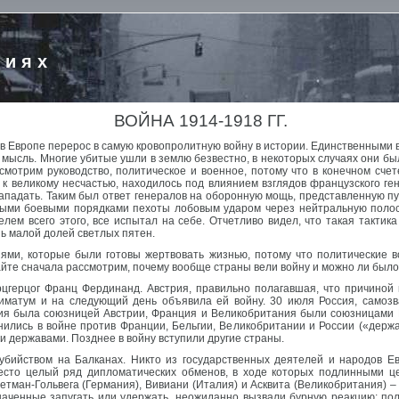
риях
ВОЙНА 1914-1918 ГГ.
т в Европе перерос в самую кровопролитную войну в истории. Единственным
 мысль. Многие убитые ушли в землю безвестно, в некоторых случаях они бы
отрим руководство, политическое и военное, потому что в конечном счете
к великому несчастью, находилось под влиянием взглядов французского ген
ападать. Таким был ответ генералов на оборонную мощь, представленную п
ными боевыми порядками пехоты лобовым ударом через нейтральную полос
лем всего этого, все испытал на себе. Отчетливо видел, что такая тактика
ь малой долей светлых пятен.
ями, которые были готовы жертвовать жизнью, потому что политические в
айте сначала рассмотрим, почему вообще страны вели войну и можно ли было
эрцгерцог Франц Фердинанд. Австрия, правильно полагавшая, что причиной
иматум и на следующий день объявила ей войну. 30 июля Россия, самозв
ия была союзницей Австрии, Франция и Великобритания были союзницами Ро
ились в войне против Франции, Бельгии, Великобритании и России («держа
и державами. Позднее в войну вступили другие страны.
 убийством на Балканах. Никто из государственных деятелей и народов 
есто целый ряд дипломатических обменов, в ходе которых подлинными це
Бетман-Гольвега (Германия), Вивиани (Италия) и Асквита (Великобритания) –
наченные запугать или удержать, неожиданно вызвали бурную реакцию: пол