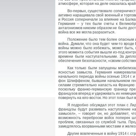
атмосфере, которая на деле оказалась край
Во-первых, существовало соперничес
активно наращивала свой военный и торгов
и Россия соперничали за влияние на Балк
Германия – у тех были счеты к Великобр
антагонизмов никоим образом не было дост
война все же могла разразиться.
Положение было тем более опасным из-
война. Думали, что она будет чем-то вроде
войны можно было избежать, может быть, н
этого момента события вышли из-под контр
времени были наступательными. За дипло
обеспечения безопасности, «своим собстве
Как только были запущены мобилиза
ясностью замысла. Германия намеревалас
начального периода войны осенью 1914 г. 
фон Шлиффеном, бывшим начальником генера
силами стремительно напасть на Францию и
поскольку франко-германскую границу п
французов вперед и удерживать их немецки
повернуть на юго-восток. Но этот план был
Я подробно обсуждал этот план с Ли
французы будут развивать наступление на
замысел», – говорит он, но добавляет, ч
возможность переброски войск поперек ш
проблем, связанных со службой тыла. Про
замедлялось взорванными мостами и желез
Другие вовлеченные в войну 1914 г. с