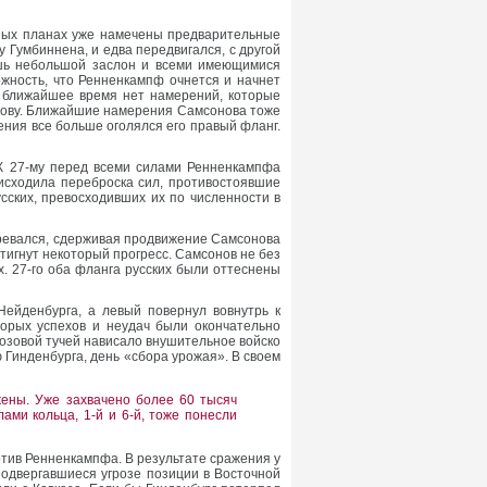
вных планах уже намечены предварительные
 Гумбиннена, и едва передвигался, с другой
ишь небольшой заслон и всеми имеющимися
жность, что Ренненкампф очнется и начнет
а ближайшее время нет намерений, которые
нову. Ближайшие намерения Самсонова тоже
ния все больше оголялся его правый фланг.
 К 27-му перед всеми силами Ренненкампфа
роисходила переброска сил, противостоявшие
ских, превосходивших их по численности в
еревался, сдерживая продвижение Самсонова
стигнут некоторый прогресс. Самсонов не без
х. 27-го оба фланга русских были оттеснены
ейденбурга, а левый повернул вовнутрь к
орых успехов и неудач были окончательно
розовой тучей нависало внушительное войско
 Гинденбурга, день «сбора урожая». В своем
ожены. Уже захвачено более 60 тысяч
ами кольца, 1-й и 6-й, тоже понесли
тив Ренненкампфа. В результате сражения у
одвергавшиеся угрозе позиции в Восточной