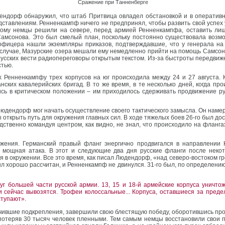
Сражение при Танненберге
дендорф обнаружил, что штаб Притвица овладел обстановкой и в операти
дставлениям. Ренненкампф ничего не предпринял, чтобы развить свой успех у
тому немцы решили на севере, перед армией Ренненкампфа, оставить л
Самсонова. Это был смелый план, поскольку постоянно существовала возмо
о офицера нашли экземпляры приказов, подтверждавшие, что у генерала н
м случае, Мазурские озера мешали ему немедленно прийти на помощь Самсо
усских вести радиопереговоры открытым текстом. Из-за быстроты передвиже
тью.
 Ренненкампфу трех корпусов на юг происходила между 24 и 27 августа.
нских кавалерийских бригад. В то же время, в те несколько дней, когда п
сь в критическом положении – им приходилось сдерживать продвижение рус
 Людендорф мог начать осуществление своего тактического замысла. Он нам
ы открыть путь для окружения главных сил. В ходе тяжелых боев 26-го был до
дственно командуя центром, как видно, не знал, что происходило на фланга
жения. Германский правый фланг энергично продвигался в направлении Н
 мощная атака. В этот и следующие два дня русские фланги после некот
я в окружении. Все это время, как писал Людендорф, «над северо-востоком г
л хорошо рассчитан, и Ренненкампф не двинулся. 31-го был, по определению
уг большей части русской армии. 13, 15 и 18-й армейские корпуса уничт
и сейчас вывозятся. Трофеи колоссальные... Корпуса, оставшиеся за предел
ступают».
чившие подкрепления, завершили свою блестящую победу, оборотившись про
потеряв 30 тысяч человек пленными. Тем самым немцы восстановили свои п