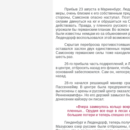
Прибыв 23 августа в Мариенбург, Лю
меры, очень близкие к его собственным пре
стороны, Самсонов опасно наступал. Поэ
силами двинуться на юг и обрушиться на 
действовать. Правда, у пленного русског
угрожали бы германским планам. Во всяко
были известны немцам из-за обыкновения р
Людендорф воспользовался этой возможнос
Скрытая переброска противостоявших
оставался заслон двух единственных герма
Самсонову германские силы тоже находили
шесть раз.
26-го прибыла часть подкреплений, и
в центре, отбросить назад его фланги, чтоб
оснований забеспокоился. Сам он, непосре
назад.
28-го начался решающий маневр сра
Пассенхейму. В центре была предпринята
вытеснены с арены и русский центр оказалс
Ренненкампфа». Но его дерзкий замысел бы
донесении кайзеру он писал:
«Вчера замкнулось кольцо вокр
пленных... Орудия все еще в лесах 
большие потери и теперь спешно от
Гинденбург и Людендорф, теперь полу
Мазурских озер русские были отброшены, 