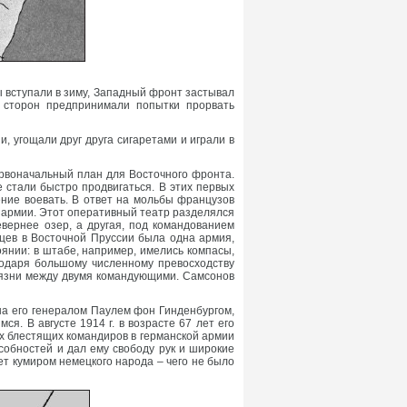
ты вступали в зиму, Западный фронт застывал
 сторон предпринимали попытки прорвать
 угощали друг друга сигаретами и играли в
ервоначальный план для Восточного фронта.
е стали быстро продвигаться. В этих первых
ение воевать. В ответ на мольбы французов
е армии. Этот оперативный театр разделялся
вернее озер, а другая, под командованием
мцев в Восточной Пруссии была одна армия,
янии: в штабе, например, имелись компасы,
агодаря большому численному превосходству
иязни между двумя командующими. Самсонов
на его генералом Паулем фон Гинденбургом,
я. В августе 1914 г. в возрасте 67 лет его
ых блестящих командиров в германской армии
обностей и дал ему свободу рук и широкие
ет кумиром немецкого народа – чего не было