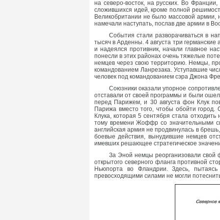
на северо-восток, на русских. Во Франции
сложившихся идей, кроме полной решимост
Великобритании не было массовой армии, 
намечали наступать, послав две армии в Вос
События стали разворачиваться в на
тысяч в Арденны. 4 августа три германские
и надеялся противник, начали главное нас
понесли в этих районах очень тяжелые пот
немцев через свою территорию. Немцы, про
командованием Ланрезака. Уступавшие числ
человек под командованием сэра Джона Фре
Союзники оказали упорное сопротивлен
отставали от своей программы и были оше
перед Парижем, и 30 августа фон Клук по
Парижа вместо того, чтобы обойти город.
Клука, которая 5 сентября стала отходить
тому времени Жоффр со значительными си
английская армия не продвинулась в брешь
боевые действия, вынудившие немцев отст
имевших решающее стратегическое значение.
За Эной немцы реорганизовали свой ф
открытого северного фланга противной сто
Ньюпорта во Фландрии. Здесь, пытаясь
превосходящими силами не могли потеснить 