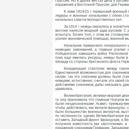
Пруссии. Но в других местах дела у русски
поражение в Восточной Пруссии, для Герман
К зиме 1914/15 г. германский военный
лидеры и военные начальники с обеих сто
начальных схваток могущественных сил.
За 1914 г. немцы оказались в значит
востоке нанесли мощный удар русским. С 
испытать. Более того, с этим же столкнули
усилия экономической помощью, военной м
Начальник германского генерального
немецких завоеваний, а главные усилия 
победоносно завершить войну. Располага
пока еще имелись ресурсы, немцы были в 
блокаду со стороны британского флота Гер
Координация стратегии между союз
Единственной возможностью для союзников
силам, так что союзники должны были стр
немцами, естественно, считали это своей г
действиями союзников, дабы оказывать да
удавалась.
Великобритания, великая морская держ
то она признавала, что главным театром в
были неоднозначными. Асквит, премьер-мин
чтобы действовать, как желали французы: 
было большинство военных экспертов, выст
по численности, однако Великобритания р
оставить Западный фронт французам, а Ве
получили известность как «восточники» и
поражение союзникам Германии. Западники 