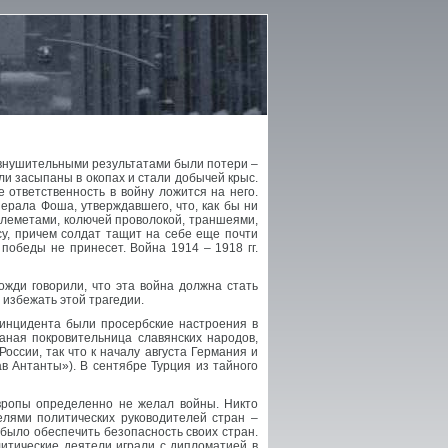
и внушительными результатами были потери –
ли засыпаны в окопах и стали добычей крыс.
 ответственность в войну ложится на него.
ерала Фоша, утверждавшего, что, как бы ни
улеметами, колючей проволокой, траншеями,
у, причем солдат тащит на себе еще почти
 победы не принесет. Война 1914 – 1918 гг.
ожди говорили, что эта война должна стать
 избежать этой трагедии.
 инцидента были просербские настроения в
аная покровительница славянских народов,
ссии, так что к началу августа Германия и
в Антанты»). В сентябре Турция из тайного
Европы определенно не желал войны. Никто
лями политических руководителей стран –
 было обеспечить безопасность своих стран.
итические деятели играли с дипломатией в