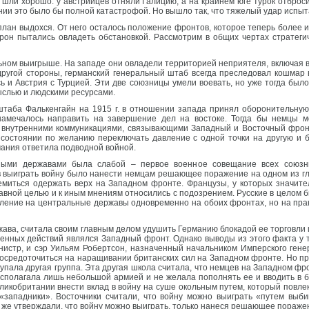
х шли хорошо: у австрийцев отняли Галицию, а на крайнем юге турок отброс
ии это было бы полной катастрофой. Но вышло так, что тяжелый удар испыт
 план выдохся. От него осталось положение фронтов, которое теперь более
рон пытались овладеть обстановкой. Рассмотрим в общих чертах стратегич
ельном выигрыше. На западе они овладели территорией неприятеля, включ
другой стороны, германский генеральный штаб всегда преследовал кошмар 
сь и Австрия с Турцией. Эти две союзницы умели воевать, но уже тогда был
ыслью и людскими ресурсами.
 штаба Фалькенгайн на 1915 г. в отношении запада принял оборонительну
намечалось направить на завершение дел на востоке. Тогда бы немцы м
я внутренними коммуникациями, связывающими Западный и Восточный фрон
состоянии по желанию переключать давление с одной точки на другую и б
мания ответила подводной войной.
ными державами была слабой – первое военное совещание всех союзник
 выиграть войну было нанести немцам решающее поражение на одном из гла
емиться одержать верх на Западном фронте. Французы, у которых значите
лавной целью и к иным мнениям относились с подозрением. Русские в целом 
вление на центральные державы одновременно на обоих фронтах, но на пра
ава, считала своим главным делом удушить Германию блокадой ее торговли 
оенных действий являлся Западный фронт. Однако выводы из этого факта у 
истр, и сэр Уильям Робертсон, назначенный начальником Имперского генера
сосредоточиться на наращивании британских сил на Западном фронте. Но пр
упала другая группа. Эта другая школа считала, что немцев на Западном фр
асполагала лишь небольшой армией и не желала пополнять ее и вводить в 
ликобритании внести вклад в войну на суше окольным путем, который повл
 «западники». Восточники считали, что войну можно выиграть «путем выби
же утверждали, что войну можно выиграть, только нанеся решающее пораже