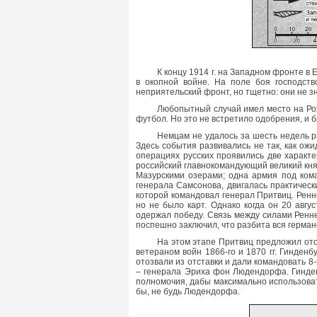
К концу 1914 г. на Западном фронте в
в окопной войне. На поле боя господст
неприятельский фронт, но тщетно: они не з
Любопытный случай имел место на Рож
футбол. Но это не встретило одобрения, и 
Немцам не удалось за шесть недель р
Здесь события развивались не так, как ож
операциях русских проявились две характ
российский главнокомандующий великий кня
Мазурскими озерами; одна армия под кома
генерала Самсонова, двигалась практичес
которой командовал генерал Притвиц. Ренн
но не было карт. Однако когда он 20 авг
одержал победу. Связь между силами Ренн
поспешно заключил, что разбита вся герман
На этом этапе Притвиц предложил ото
ветераном войн 1866-го и 1870 гг. Гинденб
отозвали из отставки и дали командовать 
– генерала Эриха фон Людендорфа. Гинден
полномочия, дабы максимально использоват
бы, не будь Людендорфа.