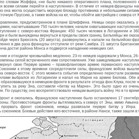
, по словам Жоффра, «не было никакого оперативного плана, положенного 
и всеми силами перейти в наступление». В отличие от немцев французы на
но она могла осуществить морскую блокаду противника и небольшими силам
точную Пруссию, а также войска на юг, чтобы обойти австрийцев с севера от 
правлении, предусмотренном в плане Шлиффена. Немцы скоро оказались у 
 армии, насчитывавшие 750 тысяч человек, начали охватывающее наступление
тупление с северо-востока Франции: 450 тысяч человек в Лотарингии и 36
ери и были вынуждены вернуться в пределы своих границ. Бельгийцы же ока
йдя через Брюссель (20 августа), развернулись и напали на бельгийско-фр
енно в два раза французы отступили от реки Самбра. 21 августа Британски
нча достиг района Монса и подвергся нападению немецких сил.
ие и отходили чрезвычайно медленно. 23-го немцев задержали у Монса, 26-го
ломлены силой встреченного ими сопротивления. Уже замедлившие наступле
вернул свою Первую армию – правофланговую армию германского наступле
 Союзники к этому времени сосредоточили силы, французские войска вышл
 на северо-восток. С этого момента события определенно перестали развива
лами выбрался из Лотарингии и напал на Марне на армию Бюлова. Обе ар
, образовавшуюся в немецком фронте в результате отхода фон Клука, после 
упить за реку Эна, составили «битву на Марне». Это было одно из очень 
 По существу, оно воспрепятствовало немцам выиграть войну. Но в то время,
ронт и окопались. Французское наступление было остановлено 17 сентября
роны. Противостоящие фронты вытягивались к северу от Эны, мимо Амьена и
 прорвать фронт союзников, немцы развязали первую битву у Ипра.
союзников. Боевые действия юго-восточнее, в районе Нанси, также зашли в 