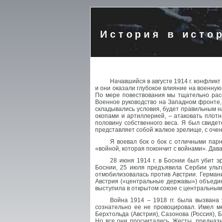
История в исто
Начавшийся в августе 1914 г. конфлик
и они оказали глубокое влияние на военную
По мере повествования мы тщательно рассм
Военное руководство на Западном фронте, 
складывались условия, будет правильным н
окопами и артиллерией, – атаковать плот
половину собственного веса. Я был свидете
представляет собой жалкое зрелище, с очен
Я воевал бок о бок с отличными парн
«войной, которая покончит с войнами». Дав
28 июня 1914 г. в Боснии был убит 
Боснии, 25 июля предъявила Сербии ульт
отмобилизовалась против Австрии. Герман
Австрия («центральные державы») объедин
выступила в открытом союзе с центральным
Война 1914 – 1918 гг. была вызвана
сознательно ее не провоцировал. Имел м
Берхтольда (Австрия), Сазонова (Россия), 
Но все они просчитались. Жесты, предназ