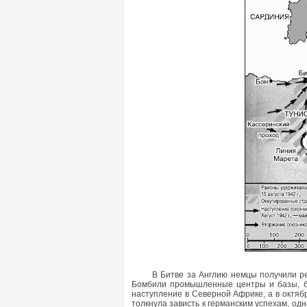
В Битве за Англию немцы получили р
Бомбили промышленные центры и базы, бри
наступление в Северной Африке, а в октяб
толкнула зависть к германским успехам, о