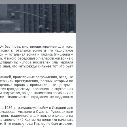
Он был прав: мир, продиктованный для того,
отовки к тотальной войне и что нацистское
, – тотальная война и тактика блицкрига –
. Я много беседовал о гитлеровской войне с
дотвратить: «Злоба носителей зла черпала
 знал, что четырежды сильнее тот, кто бьет
траншей, проволочные заграждения, осадные
овершили преступления, равных которым по
ищенные города и промышленные центры –
твия гражданскому населению на внутренних
ым подсчетам, общее количество погибших от
ми. Человеческие страдания не поддаются
в 1936 г. гражданскую войну в Испании для
ннексировал Австрию и Судеты. Руководители
 цены надежного и длительного мира, и на
сстановлении? Как могли политики начинать
м. В те первые годы Гитлер не был дураком,