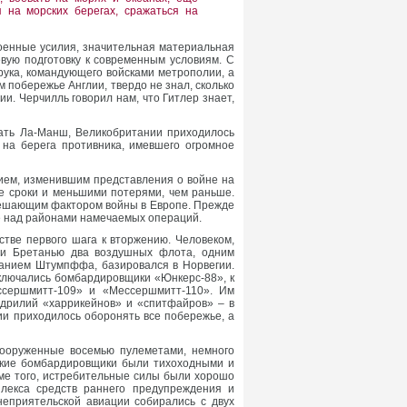
 на морских берегах, сражаться на
оенные усилия, значительная материальная
вую подготовку к современным условиям. С
рука, командующего войсками метрополии, а
 побережье Англии, твердо не знал, сколько
. Черчилль говорил нам, что Гитлер знает,
овать Ла-Манш, Великобритании приходилось
на берега противника, имевшего огромное
жием, изменившим представления о войне на
ие сроки и меньшими потерями, чем раньше.
решающим фактором войны в Европе. Прежде
хе над районами намечаемых операций.
стве первого шага к вторжению. Человеком,
 и Бретанью два воздушных флота, одним
ванием Штумпффа, базировался в Норвегии.
ключались бомбардировщики «Юнкерс-88», к
ссершмитт-109» и «Мессершмитт-110». Им
адрилий «харрикейнов» и «спитфайров» – в
и приходилось оборонять все побережье, а
ооруженные восемью пулеметами, немного
ецкие бомбардировщики были тихоходными и
оме того, истребительные силы были хорошо
плекса средств раннего предупреждения и
неприятельской авиации собирались с двух