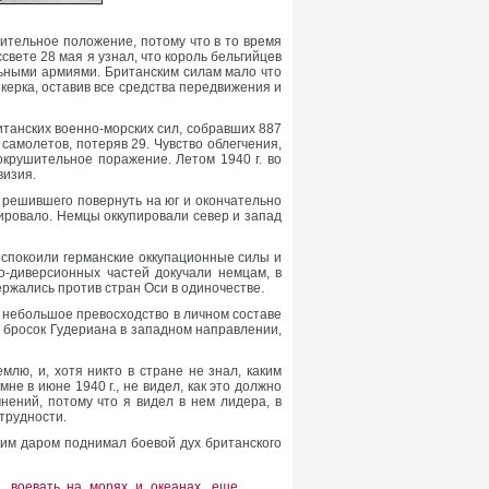
нительное положение, потому что в то время
свете 28 мая я узнал, что король бельгийцев
льными армиями. Британским силам мало что
керка, оставив все средства передвижения и
итанских военно-морских сил, собравших 887
самолетов, потеряв 29. Чувство облегчения,
окрушительное поражение. Летом 1940 г. во
визия.
 решившего повернуть на юг и окончательно
ировало. Немцы оккупировали север и запад
спокоили германские оккупационные силы и
-диверсионных частей докучали немцам, в
ержались против стран Оси в одиночестве.
 небольшое превосходство в личном составе
о бросок Гудериана в западном направлении,
лю, и, хотя никто в стране не знал, каким
не в июне 1940 г., не видел, как это должно
нений, потому что я видел в нем лидера, в
трудности.
ким даром поднимал боевой дух британского
, воевать на морях и океанах, еще