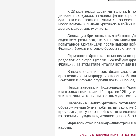
К 23 мая немцы достигли Булони. В по
дивизия находилась на левом фланге франко-
сдал всю свою армию немцам. Я про себя п
могло помочь. К 4 июня британские войска 
другую материальную часть.
Эвакуация британских сил с берегов Д
судов всех размеров, это было большим до
испытанное британцами после вывода войс
Франции бросили столько боевой техники, ч
Германские бронетанковые силы не пр
разделаться с французами. Боевой дух фра
Франции. На этом этапе Италия вступила в 
В последовавшие годы французское д
организовывали маршруты спасения бежав
Британии и Африке служили части «Свободно
Немцы завоевали Нидерланды и Франци
и материальной части: 146 против 126 див
явились замечательным военным достижен
Население Великобритании готовилось
образом немцы будут побиты, ни у кого не б
произойти, но у него не было ни малейше
котором мы нуждались, человека, способно
Черчилль стал премьер-министром в м
народа:
«Мы не расслабимся и не пер