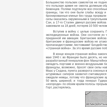
Большинство польских самолетов не подня
что польская армия не смогла должным обр
беженцев. Поляки подтянули все способные
границы, так что они были слабы всюду и
бронированные клинья без труда прорвали 
силы оказались окруженными в треугольник
Сан, а 17-го Сталин двинул русские войск
завоевали за 18 дней, потеряв 10 500 чело
Вступив в войну с целью сохранить
экспедиционные войска. Они состояли из 
приданной им авиации. Британские войска
британские и французские войска не атак
пропагандистскими листовками! Бездейств
«странная война». За это время русские по
В конце концов странная война закон
маю 1940 г. во Франции было десять, но н
разработанный генералом фон Манштейном.
овладеть портами и военно-воздушными ба
французы, возможно, бросят свои силы на
Маас у Седана, пункта разворота союзных в
штурмовых саперов захватил считавшуюся 
ожидали немцы, потому что французские 
50 миль шириной, и тогда генерал Гудер
«изгороди» по обоим краям полосы прорыва
Горт, растерялись.