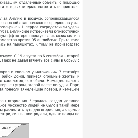
руживавшим отдаленные объекты с помощью
ти которых входило встретить неприятеля,
у за Англию в воздухе, сопровождавшуюся
основной этап начался в середине августа.
ессельринг и Шперрле сосредоточили удары
густа английские истребители юго-восточной
тумпфф потерял шестую часть своих сил и в
амолетов против 95 английских. Британские
ись на парашютах. К тому же производство
оздухе. С 19 августа по 6 сентября – второй
 Парк не давал втянуть все силы в борьбу с
оворил о «полном уничтожении». 7 сентября
 район доков, принеся огромные жертвы и
е самолетов, чем сбили. Немецкие налеты
овершен утром, второй после полудня. Парк,
га понесли тяжелейшие потери, а немецкие
лан вторжения. Черчилль воздал должное
акое множество людей не было в такой мере
ы расчистить путь для вторжения, а с целью
ентри, сильно пострадали, однако немцы не