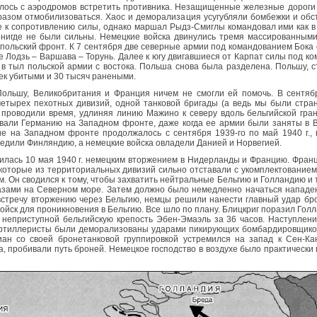
лось с аэродромов встретить противника. Незащищенные железные дороги 
азом отмобилизоваться. Хаос и деморализация усугубляли бомбежки и обст
 к сопротивлению силы, однако маршал Рыдз-Смиглы командовал ими как в в
 нигде не были сильны. Немецкие войска двинулись тремя массированными 
польский фронт. К 7 сентября две северные армии под командованием Бока 
е Лодзь – Варшава – Торунь. Далее к югу двигавшиеся от Карпат силы под 
а в тыл польской армии с востока. Польша снова была разделена. Польшу,
век убитыми и 30 тысяч ранеными.
 Польшу, Великобритания и Франция ничем не смогли ей помочь. В сентя
четырех пехотных дивизий, одной танковой бригады (а ведь мы были стран
 проводили время, удлиняя линию Мажино к северу вдоль бельгийской гр
овали Германию на Западном фронте, даже когда ее армии были заняты в В
ие на Западном фронте продолжалось с сентября 1939-го по май 1940 г.,
бедили Финляндию, а немецкие войска овладели Данией и Норвегией.
чилась 10 мая 1940 г. немецким вторжением в Нидерланды и Францию. Франц
екоторые из территориальных дивизий сильно отставали с укомплектованием
 Он сводился к тому, чтобы захватить нейтральные Бельгию и Голландию и
зами на Северном море. Затем должно было немедленно начаться нападен
встречу вторжению через Бельгию, немцы решили нанести главный удар бр
ойск для проникновения в Бельгию. Все шло по плану. Блицкриг поразил Гол
неприступной бельгийскую крепость Эбен-Эмаэль за 36 часов. Наступлен
артиллеристы были деморализованы ударами пикирующих бомбардировщиков
иан со своей бронетанковой группировкой устремился на запад к Сен-Ка
, пробивали путь броней. Немецкое господство в воздухе было практическ