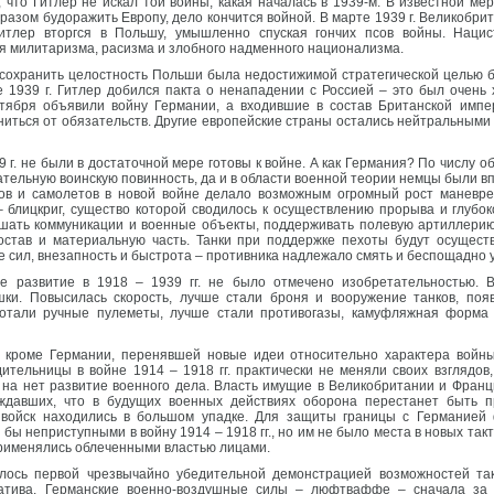
 что Гитлер не искал той войны, какая началась в 1939-м. В известной мер
 образом будоражить Европу, дело кончится войной. В марте 1939 г. Великоб
итлер вторгся в Польшу, умышленно спуская гончих псов войны. Наци
я милитаризма, расизма и злобного надменного национализма.
сохранить целостность Польши была недостижимой стратегической целью б
те 1939 г. Гитлер добился пакта о ненападении с Россией – это был очен
нтября объявили войну Германии, а входившие в состав Британской импе
ться от обязательств. Другие европейские страны остались нейтральными 
 г. не были в достаточной мере готовы к войне. А как Германия? По числу о
зательную воинскую повинность, да и в области военной теории немцы были вп
ов и самолетов в новой войне делало возможным огромный рост маневре
– блицкриг, существо которой сводилось к осуществлению прорыва и глубо
ушать коммуникации и военные объекты, поддерживать полевую артиллерию
став и материальную часть. Танки при поддержке пехоты будут осуществ
 сил, внезапность и быстрота – противника надлежало смять и беспощадно 
ое развитие в 1918 – 1939 гг. не было отмечено изобретательностью. 
шки. Повысилась скорость, лучше стали броня и вооружение танков, поя
ботали ручные пулеметы, лучше стали противогазы, камуфляжная форма
, кроме Германии, перенявшей новые идеи относительно характера войны
ительницы в войне 1914 – 1918 гг. практически не меняли своих взглядов
на нет развитие военного дела. Власть имущие в Великобритании и Франц
рждавших, что в будущих военных действиях оборона перестанет быть п
а войск находились в большом упадке. Для защиты границы с Германие
ы неприступными в войну 1914 – 1918 гг., но им не было места в новых такт
применялись облеченными властью лицами.
лось первой чрезвычайно убедительной демонстрацией возможностей так
атива. Германские военно-воздушные силы – люфтваффе – сначала за 