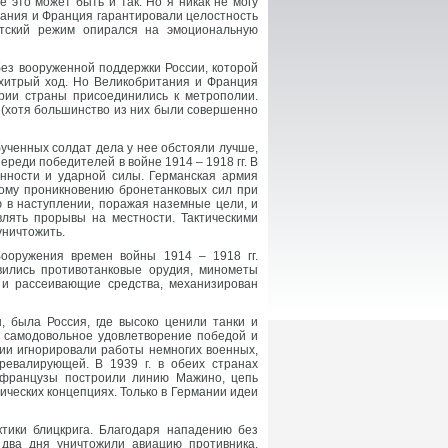
е это может быть и так. Но я никак не могу
ритания и Франция гарантировали целостность
стский режим опирался на эмоциональную
ез вооруженной поддержки России, которой
ь хитрый ход. Но Великобритания и Франция
рии страны присоединились к метрополии.
(хотя большинство из них были совершенно
бученных солдат дела у нее обстояли лучше,
ереди победителей в войне 1914 – 1918 гг. В
нности и ударной силы. Германская армия
кому проникновению бронетанковых сил при
 в наступлении, поражая наземные цели, и
лять прорывы на местности. Тактическими
уничтожить.
Вооружения времен войны 1914 – 1918 гг.
вились противотанковые орудия, минометы
 и рассеивающие средства, механизирован
, была Россия, где высоко ценили танки и
, самодовольное удовлетворение победой и
ии игнорировали работы немногих военных,
ревалирующей. В 1939 г. в обеих странах
й французы построили линию Мажино, цепь
ических концепциях. Только в Германии идеи
тики блицкрига. Благодаря нападению без
два дня уничтожили авиацию противника.