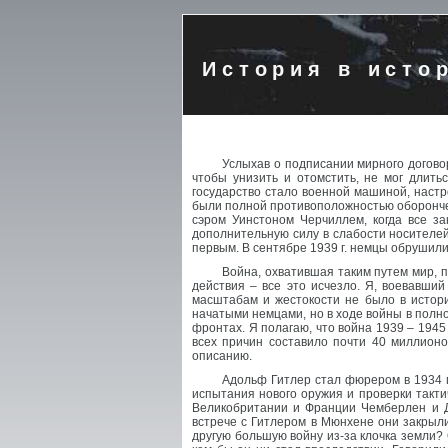
История в исто
Услыхав о подписании мирного договор
чтобы унизить и отомстить, не мог длить
государство стало военной машиной, настр
были полной противоположностью оборончес
сэром Уинстоном Черчиллем, когда все з
дополнительную силу в слабости носителей 
первым. В сентябре 1939 г. немцы обрушилис
Война, охватившая таким путем мир, 
действия – все это исчезло. Я, воевавши
масштабам и жестокости не было в исто
начатыми немцами, но в ходе войны в пол
фронтах. Я полагаю, что война 1939 – 194
всех причин составило почти 40 миллион
описанию.
Адольф Гитлер стал фюрером в 1934 г
испытания нового оружия и проверки тактич
Великобритании и Франции Чемберлен и Да
встрече с Гитлером в Мюнхене они закрыли
другую большую войну из-за клочка земли?