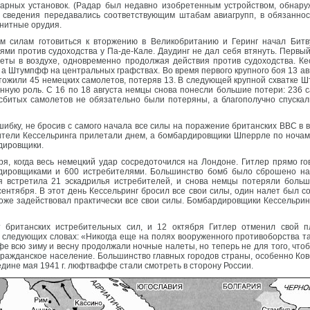
арных установок. (Радар был недавно изобретенным устройством, обна
 сведения передавались соответствующим штабам авиагрупп, в обязаннос
енитные орудия.
м силам готовиться к вторжению в Великобританию и Геринг начал Битв
и против судоходства у Па-де-Кале. Даудинг не дал себя втянуть. Первый 
еты в воздухе, одновременно продолжая действия против судоходства. К
, а Штумпфф на центральных графствах. Во время первого крупного боя 13 ав
ожили 45 немецких самолетов, потеряв 13. В следующей крупной схватке Ш
ную роль. С 16 по 18 августа немцы снова понесли большие потери: 236 с
сбитых самолетов не обязательно были потеряны, а благополучно спускал
шибку, не бросив с самого начала все силы на поражение британских ВВС в в
бители Кессельринга прилетали днем, а бомбардировщики Шперрле по ночам.
дировщики.
ря, когда весь немецкий удар сосредоточился на Лондоне. Гитлер прямо г
дировщиками и 600 истребителями. Большинство бомб было сброшено на
я встретила 21 эскадрилья истребителей, и снова немцы потеряли больш
сентября. В этот день Кессельринг бросил все свои силы, один налет был с
оже задействовал практически все свои силы. Бомбардировщики Кессельрин
британских истребительных сил, и 12 октября Гитлер отменил свой п
 следующих словах: «Никогда еще на полях вооруженного противоборства т
е всю зиму и весну продолжали ночные налеты, но теперь не для того, чтоб
ражданское население. Большинство главных городов страны, особенно Ков
редине мая 1941 г. люфтваффе стали смотреть в сторону России.