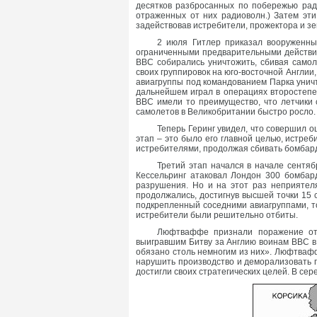
десятков разбросанных по побережью рад
отраженных от них радиоволн.) Затем эти
задействовав истребители, прожектора и з
2 июля Гитлер приказал вооруженны
ограниченными предварительными действиям
ВВС собирались уничтожить, сбивая самол
своих группировок на юго-восточной Англии
авиагруппы под командованием Парка уничт
дальнейшем играл в операциях второстепен
ВВС имели то преимущество, что летчики 
самолетов в Великобритании быстро росло.
Теперь Геринг увидел, что совершил о
этап – это было его главной целью, истре
истребителями, продолжая сбивать бомбар
Третий этап начался в начале сентяб
Кессельринг атаковал Лондон 300 бомбар
разрушения. Но и на этот раз неприятел
продолжались, достигнув высшей точки 15 
подкрепленный соседними авиагруппами, т
истребители были решительно отбиты.
Люфтваффе признали поражение от 
выигравшим Битву за Англию воинам ВВС в
обязано столь немногим из них». Люфтвафф
нарушить производство и деморализовать г
достигли своих стратегических целей. В се