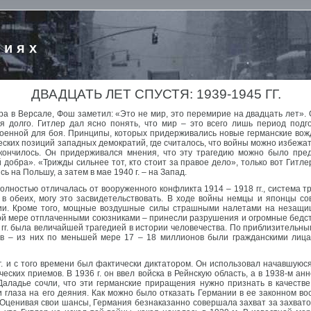
риях
ДВАДЦАТЬ ЛЕТ СПУСТЯ: 1939-1945 ГГ.
а в Версале, Фош заметил: «Это не мир, это перемирие на двадцать лет». 
ся долго. Гитлер дал ясно понять, что мир – это всего лишь период подг
оенной для боя. Принципы, которых придерживались новые германские вожди
ких позиций западных демократий, где считалось, что войны можно избежать
акончилось. Он придерживался мнения, что эту трагедию можно было пре
добра». «Трижды сильнее тот, кто стоит за правое дело», только вот Гитлер
ь на Польшу, а затем в мае 1940 г. – на Запад.
полностью отличалась от вооруженного конфликта 1914 – 1918 гг., система 
й в обеих, могу это засвидетельствовать. В ходе войны немцы и японцы с
рии. Кроме того, мощные воздушные силы страшными налетами на незащ
ной мере отплаченными союзниками – принесли разрушения и огромные бедс
5 гг. была величайшей трагедией в истории человечества. По приблизительн
ов – из них по меньшей мере 17 – 18 миллионов были гражданскими лица
. и с того времени был фактически диктатором. Он использовал начавшуюся 
еских приемов. В 1936 г. он ввел войска в Рейнскую область, а в 1938-м а
ладье сочли, что эти германские приращения нужно признать в качестве
 глаза на его деяния. Как можно было отказать Германии в ее законном во
 Оценивая свои шансы, Германия безнаказанно совершала захват за захвато