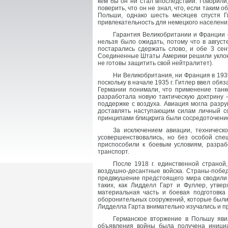
кем бы он ни стал впоследствии. Говорили,
поверить, что он не знал, что, если таким
Польши, однако шесть месяцев спустя Г
привлекательность для немецкого населени
Гарантия Великобритании и Франции 
нельзя было ожидать, потому что в авгус
постарались сдержать слово, и обе 3 се
Соединенные Штаты Америки решили уклони
не готовы защитить свой нейтралитет).
Ни Великобритания, ни Франция в 1939
поскольку в начале 1935 г. Гитлер ввел обя
Германии понимали, что применение танк
разработала новую тактическую доктрину 
поддержке с воздуха. Авиация могла разр
доставлять наступающим силам личный со
принципами блицкрига были сосредоточение
За исключением авиации, техническ
усовершенствовались, но без особой спе
приспособили к боевым условиям, разра
транспорт.
После 1918 г. единственной страной
воздушно-десантные войска. Страны-побед
предвкушение предстоящего мира сводили 
таких, как Лидделл Гарт и Фуллер, утве
материальная часть и боевая подготовк
оборонительных сооружений, которые были б
Лидделла Гарта внимательно изучались и 
Германское вторжение в Польшу яви
объявления войны была получена иници