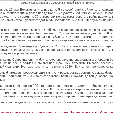
Германская кампания в Северо-Западной Европе. 1940 г.
лночь 27 мая Бельгия капитулировала. Я со своей дивизией попал в затруд
английских сил, а левее нас до моря был участок бельгийской армии. На рас
одумал, что в середине XX в. королям негоже командовать в войну национа
и 120 тысяч французских солдат были эвакуированы с личным оружием из Дюн
юнкерка продолжалась девять дней, было спасено 338 тысяч человек. Для бр
стижением. А также для Королевских ВВС, которые за четыре дня сбили 887 
к, смягчило удар, но от правды не уйдешь: британская армия потерпела с
то в Англии более или менее прилично оснащенной оставалась всего одна ди
еследовали британцев до Дюнкерка. Это было сделано по приказу Гитлера,
нцузов был сломлен, и 16 июня французское правительство Петэна капитул
войну на стороне Германии.
вижение Сопротивления и британское управление специальных операций бе
ших из плена солдат и сбитых над Францией летчиков. Вылазки десантно
й Франции». Но надо признать, что в июне 1940 г. Британия и ее империя д
ю благодаря превосходящим тактике и руководству, у союзников даже было
изий. План Манштейна и тактика танковой войны с начала до конца, особенн
ием.
 к вторжению, почти 900 лет нога захватчика не ступала на британскую зем
ыло мысли о том, чтобы сдаться. В то время даже Черчилль, как он говорил м
го сомнения относительно конечного результата. У меня тоже не было сом
го сплотить потерпевшую поражение страну и провести ее через дальнейшие 
ае, и после дюнкеркской катастрофы он собственным мужеством и ораторс
естанем действовать. Будем идти до конца. Будем воевать во Франции