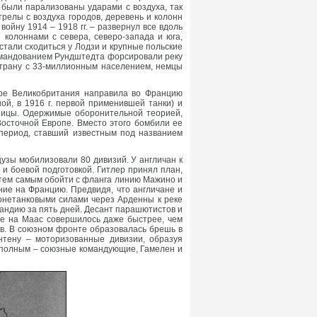
были парализованы ударами с воздуха, так
релы с воздуха городов, деревень и колонн
ойну 1914 – 1918 гг. – развернул все вдоль
колоннами с севера, северо-запада и юга,
стали сходиться у Лодзи и крупные польские
командованием Рундштедта форсировали реку
 страну с 33-миллионным населением, немцы
бре Великобритания направила во Францию
ой, в 1916 г. первой применившей танки) и
аницы. Одержимые оборонительной теорией,
осточной Европе. Вместо этого бомбили ее
 период, ставший известным под названием
узы мобилизовали 80 дивизий. У англичан к
 и боевой подготовкой. Гитлер принял план,
 тем самым обойти с фланга линию Мажино и
ие на Францию. Предвидя, что англичане и
онетанковыми силами через Арденны к реке
ландию за пять дней. Десант парашютистов и
ие на Маас совершилось даже быстрее, чем
. В союзном фронте образовалась брешь в
нтену – моторизованные дивизии, образуя
и полным – союзные командующие, Гамелен и