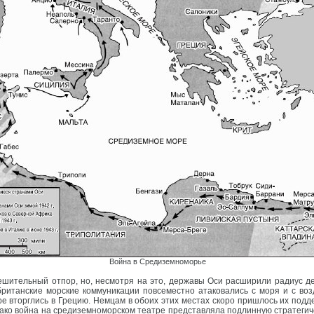
Война в Средиземноморье
ешительный отпор, но, несмотря на это, державы Оси расширили радиус де
танские морские коммуникации повсеместно атаковались с моря и с возд
ре вторглись в Грецию. Немцам в обоих этих местах скоро пришлось их подд
днако война на средиземноморском театре представляла подлинную стратегич