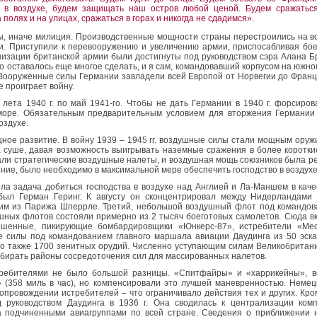
 в воздухе, будем защищать наш остров любой ценой. Будем сражаться
полях и на улицах, сражаться в горах и никогда не сдадимся».
ы, иначе милиция. Производственные мощности страны перестроились на в
. Приступили к перевооружению и увеличению армии, приспосабливая бое
низации британской армии были достигнуты под руководством сэра Алана Б
 оставалось еще многое сделать, и я сам, командовавший корпусом на южном
Вооруженные силы Германии завладели всей Европой от Норвегии до Франции
 проиграет войну.
 лета 1940 г. по май 1941-го. Чтобы не дать Германии в 1940 г. форсир
море. Обязательным предварительным условием для вторжения Германии 
оздухе.
щное развитие. В войну 1939 – 1945 гг. воздушные силы стали мощным ору
на суше, давая возможность выигрывать наземные сражения в более коротк
али стратегические воздушные налеты, и воздушная мощь союзников была 
ение, было необходимо в максимальной мере обеспечить господство в возду
а задача добиться господства в воздухе над Англией и Ла-Маншем в каче
был Герман Геринг. К августу он сконцентрировал между Нидерландами
угим из Парижа Шперрле. Третий, небольшой воздушный флот под командо
шных флотов состояли примерно из 2 тысяч боеготовых самолетов. Сюда в
ршенные, пикирующие бомбардировщики «Юнкерс-87», истребители «Ме
е силы под командованием главного маршала авиации Даудинга из 50 эск
о также 1700 зенитных орудий. Численно уступающим силам Великобритани
бирать районы сосредоточения сил для массированных налетов.
требителями не было большой разницы. «Спитфайры» и «харрикейны», в
» (358 миль в час), но компенсировали это лучшей маневренностью. Нем
опровождении истребителей – что ограничивало действия тех и других. Кр
 руководством Даудинга в 1936 г. Она сводилась к централизации ком
ва подчиненными авиагруппами по всей стране. Сведения о приближении 