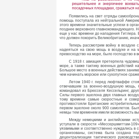
решительнее и энергичнее воевать
посадочных площадках, сражаться на 
Появились на свет отряды самооброн
помощь поступала из нейтральной Америки
этого времени значительные успехи в орга
позднее верховного главнокомандующего. Но
еще у нас времени до нападения Гитлера. 
что должен покорить Великобританию, иначе
Теперь рассмотрим войну в воздухе с
надеяться на свою мощь в воздухе и на 
превосходство на море, было господство в в
С 1918 г. авиация претерпела чудови
море, а также тактику военных действий 
Большое место в военных действиях заним
чем начинать морское или сухопутное сраж
Летом 1940 г. перед люфтваффе стоял
отвечавшим за военно-воздушную мощь, 
командовал из Брюсселя Кессельринг, др
Силы первого эшелона двух главных возду
тому времени самые скоростные и сове
противостояли Британские истребительны
первом эшелоне около 900 самолетов. Был
немцы тем временем имели возможность вы
Между немецкими и английскими ис
уступали в скорости «Мессершмиттам-109
уязвимыми и соответственно нуждались в с
организованы, система была создана под
децентрализации тактического руководст