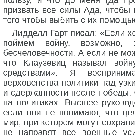
пользу, и что до меня (да пр
призвать все силы Ада, чтобы 
того чтобы выбить с их помощью
Лидделл Гарт писал: «Если х
поймем войну, возможно, 
бесчеловечности. А если не мо
что Клаузевиц называл войн
средствами». Я восприни
верховенства политики над узк
и сдержанности после победы. 
на политиках. Высшее руководс
если они не понимают, что ц
мир, при котором могут сохрани
не направят все военные ус