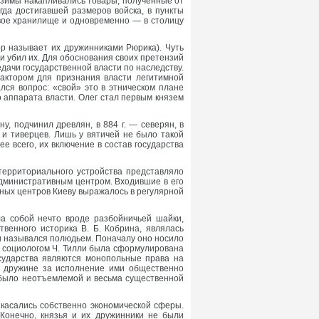
е зимы накапливались товары, полученные от
да достигавшей размеров войска, в пункты
овое хранилище и одновременно — в столицу
р называет их дружинниками Рюрика). Чуть
и убил их. Для обоснования своих претензий
едачи государственной власти по наследству.
актором для признания власти легитимной
лся вопрос: «свой» это в этническом плане
о аппарата власти. Олег стал первым князем
у, подчинил древлян, в 884 г. — северян, в
в и тиверцев. Лишь у вятичей не было такой
е всего, их включение в состав государства
территориального устройства представляло
дминистративным центром. Входившие в его
ных центров Киеву выражалось в регулярной
а собой нечто вроде разбойничьей шайки,
венного историка В. Б. Кобрина, являлась
и назывался полюдьем. Поначалу оно носило
им социологом Ч. Тилли была сформулирована
осударства являются монопольные права на
о дружине за исполнение ими общественно
 было неотъемлемой и весьма существенной
 касались собственно экономической сферы.
 Конечно, князья и их дружинники не были