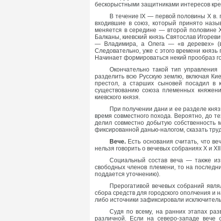
бескорыстными защитниками интересов крес
В течение IX — первой половины X в. 
входившие в союз, который принято назы
меняется в середине — второй половине X
Балканы, киевский князь Святослав Игореви
— Владимира, а Олега — «в деревех» (в
Следовательно, уже с этого времени князь
Начинает формироваться некий прообраз гос
Окончательно такой тип управления
разделить всю Русскую землю, включая Кие
престол, а старших сыновей посадил в 
существованию союза племенных княжений
киевского князя.
При получении дани и ее разделе княз
время совместного похода. Вероятно, до т
делил совместно добытую собственность м
фиксированной данью-налогом, сказать труд
Вече.
Есть основания считать, что в
нельзя говорить о вечевых собраниях X и XII
Социальный состав веча — также из
свободных членов племени, то на последни
поддается уточнению).
Прерогативой вечевых собраний являл
сбора средств для городского ополчения и 
либо источники зафиксировали исключитель
Судя по всему, на ранних этапах ра
различной. Если на северо-западе вече с