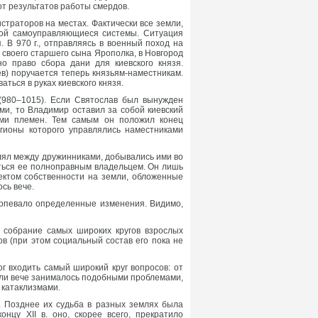
т результатов работы смердов.
страторов на местах. Фактически все земли,
обой самоуправляющиеся системы. Ситуация
 В 970 г., отправляясь в военный поход на
в своего старшего сына Ярополка, в Новгород
о право сбора дани для киевского князя.
ев) поручается теперь князьям-наместникам.
ться в руках киевского князя.
(980–1015). Если Святослав был вынужден
ми, то Владимир оставил за собой киевский
рами племен. Тем самым он положил конец
гионы которого управлялись наместниками
елял между дружинниками, добывались ими во
таться ее полноправным владельцем. Он лишь
ектом собственности на земли, обложенные
сь вече.
ерпевало определенные изменения. Видимо,
 собрание самых широких кругов взрослых
в (при этом социальный состав его пока не
г входить самый широкий круг вопросов: от
а ли вече занималось подобными проблемами,
 катаклизмами.
. Позднее их судьба в разных землях была
нцу XII в. оно, скорее всего, прекратило