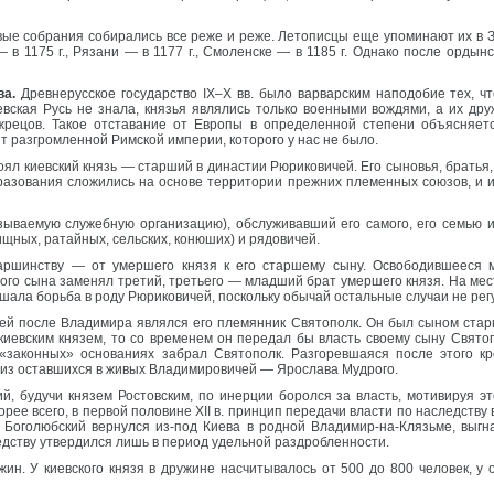
ые собрания собирались все реже и реже. Летописцы еще упоминают их в Зв
 — в 1175 г., Рязани — в 1177 г., Смоленске — в 1185 г. Однако после орды
ва.
Древнерусское государство IX–X вв. было варварским наподобие тех, что
ская Русь не знала, князья являлись только военными вождями, а их др
жрецов. Такое отставание от Европы в определенной степени объясняетс
т разгромленной Римской империи, которого у нас не было.
оял киевский князь — старший в династии Рюриковичей. Его сыновья, брать
разования сложились на основе территории прежних племенных союзов, и и
зываемую служебную организацию), обслуживавший его самого, его семью 
щных, ратайных, сельских, конюших) и рядовичей.
аршинству — от умершего князя к его старшему сыну. Освободившееся 
ого сына заменял третий, третьего — младший брат умершего князя. На мес
ешала борьба в роду Рюриковичей, поскольку обычай остальные случаи не рег
ей после Владимира являлся его племянник Святополк. Он был сыном старш
киевским князем, то со временем он передал бы власть своему сыну Свято
 «законных» основаниях забрал Святополк. Разгоревшаяся после этого к
из оставшихся в живых Владимировичей — Ярослава Мудрого.
ий, будучи князем Ростовским, по инерции боролся за власть, мотивируя э
рее всего, в первой половине XII в. принцип передачи власти по наследству
Боголюбский вернулся из-под Киева в родной Владимир-на-Клязьме, выгна
едству утвердился лишь в период удельной раздробленности.
ин. У киевского князя в дружине насчитывалось от 500 до 800 человек, у