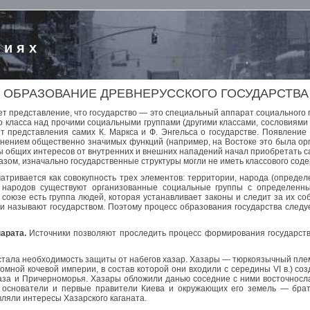
риях
ОБРАЗОВАНИЕ ДРЕВНЕРУССКОГО ГОСУДАРСТВА
т представление, что государство — это специальный аппарат социального 
 класса над прочими социальными группами (другими классами, сословиями и
т представления самих К. Маркса и Ф. Энгельса о государстве. Появление
лнением общественно значимых функций (например, на Востоке это была ор
ты общих интересов от внутренних и внешних нападений начал приобретать 
разом, изначально государственные структуры могли не иметь классового сод
атривается как совокупность трех элементов: территории, народа (опред
х народов существуют организованные социальные группы с определенн
 союзе есть группа людей, которая устанавливает законы и следит за их со
 и называют государством. Поэтому процесс образования государства следу
арата.
Источники позволяют проследить процесс формирования государстве
 стала необходимость защиты от набегов хазар. Хазары — тюркоязычный плем
громной кочевой империи, в состав которой они входили с середины VI в.) со
аза и Причерноморья. Хазары обложили данью соседние с ними восточносла
е основатели и первые правители Киева и окружающих его земель — брат
ляли интересы Хазарского каганата.