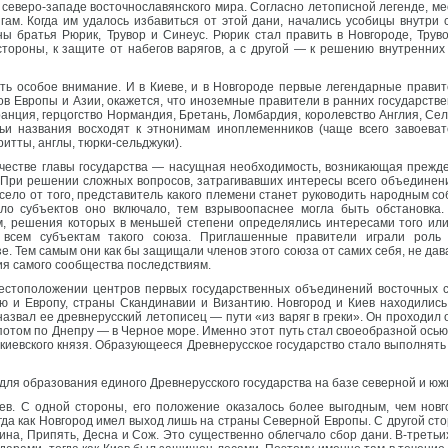
северо-западе восточнославянского мира. Согласно летописной легенде, ме
ягам. Когда им удалось избавиться от этой дани, начались усобицы внутр
ны братья Рюрик, Трувор и Синеус. Рюрик стал править в Новгороде, Трув
стороны, к защите от набегов варягов, а с другой — к решению внутренни
ь особое внимание. И в Киеве, и в Новгороде первые легендарные правит
ов Европы и Азии, окажется, что иноземные правители в ранних государств
ранция, герцогство Нормандия, Бретань, Ломбардия, королевство Англия, Се
ьи названия восходят к этнонимам иноплеменников (чаще всего завоевате
итты, англы, тюрки-сельджуки).
ачестве главы государства — насущная необходимость, возникающая прежде
 При решении сложных вопросов, затрагивавших интересы всего объединени
ло от того, представитель какого племени станет руководить народным со
о субъектов оно включало, тем взрывоопаснее могла быть обстановка. 
 решения которых в меньшей степени определялись интересами того или 
всем субъектам такого союза. Приглашенные правители играли роль с
е. Тем самым они как бы защищали членов этого союза от самих себя, не да
я самого сообщества последствиям.
естоположении центров первых государственных объединений восточных 
ю и Европу, страны Скандинавии и Византию. Новгород и Киев находились
азвал ее древнерусский летописец — пути «из варяг в греки». Он проходил о
 потом по Днепру — в Черное море. Именно этот путь стал своеобразной осью
ю киевского князя. Образующееся Древнерусское государство стало выполнят
для образования единого Древнерусского государства на базе северной и юж
ев. С одной стороны, его положение оказалось более выгодным, чем новг
огда как Новгород имел выход лишь на страны Северной Европы. С другой с
ина, Припять, Десна и Сож. Это существенно облегчало сбор дани. В-третьих