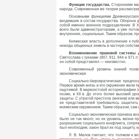
Функции государства.
Сторонники мар
народа. Современная же теория рассматрив
Основными функциями Древнерусского
входившие в состав государства. Оборона д
собой именно военное подразделение. В X–
всего были администраторами, а уже пото
внутренние, социальные. Таким образом, п
Княжеская власть в дополнение к пуб
некогда общинных земель в частную собстве
Возникновение правовой системы 
Святослава с греками (907, 911, 944 и 971 г
он собой представлял — неизвестно.
Современный уровень знаний позво
экономическая.
Социально-бюрократическая предпосы
Первое время князь и его окружение жили пр
ощутимой. В марксистской историографии э
позже, в XII в. До этого более высокий 
защиты. С утратой престола (князем) или м
ее представителей требовалось защитить
княжеским окружением. Таким образом, сам 
Социально-экономическая причина воз
было не так много, но их уровень жизни 
разрешение социального конфликта, сопряж
был необходим, закон брал их под защиту, к
Л. В. Милов считает, что толчком к 