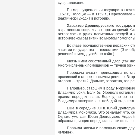
существование.
По мере укрепления государства вечев
1157 г., Полоцке — в 1159 г., Переяславле
фактически уходит в историю.
Характер Древнерусского государст
выраженных социальных противоречий Киев
оставалось в руках племенных вождей и 
историческом развитии во многом помог опы
Во главе государственной иерархии ст
частями государства — волостями. (Эти об
решений и междоусобных войн.)
Князь имел собственный двор (так на
многочисленных помощников — тиунов (огни
Передача власти происходила по ст
правивший в менее значимом регионе. Втор
второго — третий. Дальше, вероятно, все р
Например, старшим в роду Рюрикович
Владимир убил. Если бы Ярополк остался 
правил передал власть Борису, но ее на
Владимира завершилась победой старшего 
Еще в середине XII в. Юрий Долгорук
Владимира Мономаха. Это означает, что, ско
Однако уже сын Юрия Долгорукого Андрей 
образом, принцип передачи власти по насл
Правили князья с помощью своих друж
человек).