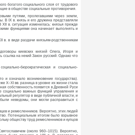
ого богатого социального слоя от трудового
ющие в обществе социальные противоречия.
говыми путями, пролегавшими через земли,
. В IX в. князь и его дружина представляли
XII в. ситуация изменилась: князья прежде
скими функциями она начинает выполнять и
I в. в виде раздачи князьям-родственникам
оговоры киевских князей Олега, Игоря и
ть ссылка на некий Закон русский. Однако что
социально-бюрократическая и социально-
о и означало возникновение государства).
же X–XI вв. разница в уровне их жизни стала
ная собственность появится в Древней Руси
ие социально важных функций управления и
льный регулятор в виде публичной власти, и
 были неведомы, они могли расправиться с
цев и ремесленников. Вероятно, этих людей
ство. Потенциальным итогом было взрывное
ольку обществу труд ремесленников и купцов
Святославичем (около 960–1015). Вероятно,