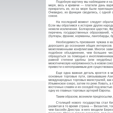
Подобную картину мы наблюдаем и на 
меря, весь и кривичи — платили дань вар
прекратить их, из-за моря были приглаше
Очевидно, их функции сводились, с одной 
союзе.
На последний момент следует обратит
Если мы обратимся к истории других народ
нежели исключение. Болгарское царство, Ф
перечень государственных образований, ч
(булгары, франки, норманны, лангобарды, бр
Необходимость призвания чужака в к
доросшего до осознания общих интересов.
межплеменными конфликтами. Многое зависе
подобное объединение, чем большее числ
обращаться за помощью к иноплеменникам,
равной степени удобны (или неудобны) 
межэтническую напряженность в новом союз
привести к непоправимым для существовани
Еще одна важная деталь кроется в м
основные торговые пути, связывавшие Ази
международных торговых магистралей, как н
Ильменское озеро, затем по реке Ловать, а
восточных славян и их соседей под власть
одну из главных торговых артерий Европы.
Таким образом, возникли предпосылки 
Столицей нового государства стал Ки
развитая в то время страна — Византия, т
чем бассейн Днестра: в него входили Берез