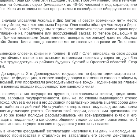
ударами, тогда как Киев был защищен лесами. Поэтому именно там в течени
еся на больших лодках (вмещавших до 40–50 человек) и под охраной, иног
X вв. Киев из столицы полян превратился в своеобразное общерусское опт
м сначала управляли Аскольд и Дир (автор «Повести временных лет» Несто
генту Игоря, малолетнего сына Рюрика. Олег якобы обманул Аскольда и Дира 
сын Рюрика. В этой легенде мы впервые сталкиваемся с признанием права пер
глашение на правление или вооруженный захват, то теперь решающим ф
 Причем киевлянами (если, конечно, доверять летописцу) даже не обсужда
ой». Захват Киева скандинавами не мог не сказаться на развитии Полянског
менские словене, кривичи и поляне. В 883 г. Олег, опираясь на свою дружин
 в устойчивых связях с остальными племенами возникла у хорватов, дулебо
сь в труднодоступных районах будущих Курской и Орловской областей. Скоре
ем.
До середины X в. Древнерусское государство по форме административно-
 и даже не федерацию, а скорее конфедерацию племенных союзов с общим а
ономией. Ими продолжали руководить местные вожди. Подчинение же племен
 в военных походах под руководством киевского князя.
 формирования государства дружина, возглавляемая князем, представлял
ова, зародыш государственности. Дань же, по словам выдающегося отечест
оход. Объезд князем и его дружиной подвластных земель в целях сбора дан
 от набегов за добычей. Не случайно четверть века тому назад американск
институализации рэкета. Согласно этой теории, основными признаками г
В то же время полюдье рассматривалось как вознаграждение князю и ег
защиты подданных) и как форма общения людей со своим правителем, что
ранних этапах существования государства у восточных славян.
 в качестве феодальной эксплуатации населения. Ни дань, ни полюдье не
оцесс производства и старались не затрагивать его своими действиями.