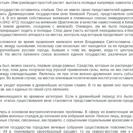
тьян. Ими руководил простой расчет: выплата полюдья напрямую зависела о
государство оставалось слабым. Оно не имело своих представителей-админи
вать Древнерусским государством (или Киевской Русью), представляли с
 в. В это время собственные княжения в племенных союзах ликвидируются.
ч (942–972) посадил на княжение (фактически в качестве наместников) в Кие
 землю древлян, соседнюю с киевской). Очевидно, им же было передан
 прекращает ходить в полюдье. Сбор дани (часть которой передавалась в Ки
ударственного аппарата на местах, контроль над которым продолжает остава
 сложился во время правления киевского князя Владимира Святославича 
в, между сыновьями, поскольку сам несколько лет находился за ее предела
крупнейшие русские города, бывшие к тому же, видимо, когда-то цент
. На месте прежнего союза возникло единое государство, различные ре
ь был, можно сказать, первым среди равных. Средства, которые он распред
ех пор, пока дань получали под угрозой применения силы, князь не мог счи
ежду совладельцами. Являлась ли при этом военно-дружинная знать субъ
но. Во всяком случае, на местах ключевым политическим институтом оставало
ече уходит корнями в древнейшую историю славян. В то же время оно прет
 вв. как о единых по своей сути явлениях.
меняющаяся во времени категория. Если в древнейший период это было
х этапах существования вече становится представительным органом городо
ись в основном внутриполитические проблемы. В сферу их компетенции мо
найма военных отрядов до изгнания или избрания князя. Неясно лишь, всегд
ные случаи, связанные, как правило, с серьезными социальными кризисами и
звития государства городские вечевые собрания существовали повсеместно
 XII в. переживало своеобразный расцвет, то на северо-востоке уже к ко