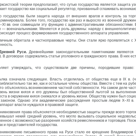
ксистской теории предполагают, что сутью государства является защита узк
ает государство как социальный регулятор, призванный сглаживать возника
 государства были защита народа от внешних врагов и контроль за тор
оминировала. Более того, государство как раз и выросло из военной дружины
XI вв. они совмещали эту функцию с административными обязанностями. В 
м — военачальниками. Меняется и роль дружины: наряду с внешнеполитиче
роисходит процесс формирования государственного аппарата управления.
личным обретала и частноправовые черты. Они стали ярко проявляться с XI
нность.
Древней Руси.
Древнейшими законодательными памятниками являются д
г.). В договорах содержались статьи уголовного и гражданского права. В них ес
ляет утверждать, что существовали две причины, породившие право: 
лка означала следующее. Власть отделилась от общества еще в IX в. (чт
иблизительно так же, как и остальные члены общества. Вместе с тем на рубе
то объяснялось возникновением частной собственности. На самом деле част
уровень жизни князя и его дружины был общественной льготой за выполнен
еста в окружении князя снижался и уровень жизни. Обществу нужен был социа
 законом. Однако эти академические рассуждения простым людям X–XI в.
аппарат власти нуждался в правовой защите.
никновения права объясняется необходимостью защиты прежде всего торгов
превышал некий средний уровень, что могло вызывать социальное недоволь
енное с возможностью разорения хозяйств ремесленников и торговцев. Поск
ак и представителей государства.
возникновению письменного права на Руси стало ее крещение Владимиром 