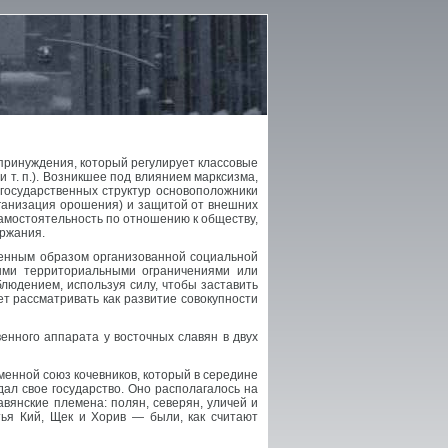
принуждения, который регулирует классовые
 т. п.). Возникшее под влиянием марксизма,
 государственных структур основоположники
ганизация орошения) и защитой от внешних
самостоятельность по отношению к обществу,
ержания.
еленным образом организованной социальной
ыми территориальными ограничениями или
блюдением, используя силу, чтобы заставить
ет рассматривать как развитие совокупности
нного аппарата у восточных славян в двух
енной союз кочевников, который в середине
здал свое государство. Оно располагалось на
вянские племена: полян, северян, уличей и
ья Кий, Щек и Хорив — были, как считают