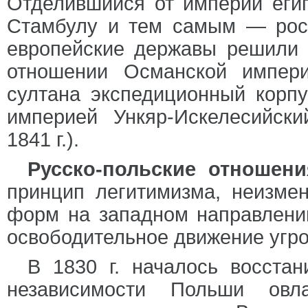
Отделившийся от империи еги
Стамбулу и тем самым — росс
европейские державы решили 
отношении Османской импер
султана экспедиционный корпу
империей Ункяр-Искелесийск
1841 г.).
Русско-польские отношени
принцип легитимизма, неизме
форм на западном направлении
освободительное движение угр
В 1830 г. началось восста
независимости Польши овл