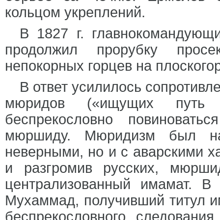
кольцом укреплений.
В 1827 г. главнокомандующ
продолжил прорубку просек
непокорных горцев на плоскогор
В ответ усилилось сопротивле
мюридов («ищущих путь
беспрекословно повиноватьс
мюршиду. Мюридизм был на
неверными, но и с аварскими х
и разгромив русских, мюрши
централизованный имамат. В 
Мухаммад, получивший титул и
беспрекословного следования