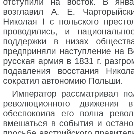
отступили на восток. В янва
возглавил А. Е. Чарторыйск
Николая I с польского прест
проводились, и национальн
поддержки в низах обществ
предприняли наступление на Во
русская армия в 1831 г. разгр
подавления восстания Никол
сократил автономию Польши.
Император рассматривал по
революционного движения
обеспокоила его волна рево
вмешаться в события и остано
просьбе австрийского правитель