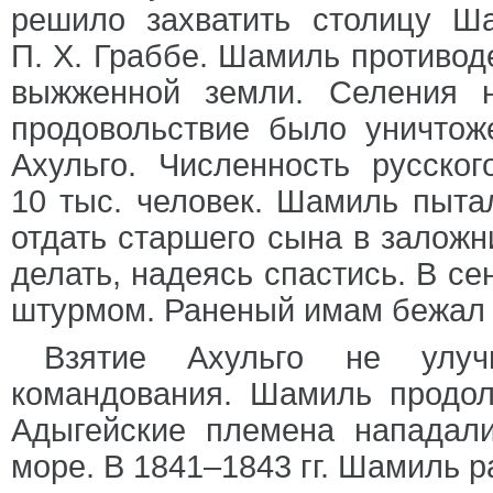
решило захватить столицу Ш
П. Х. Граббе. Шамиль противод
выжженной земли. Селения н
продовольствие было уничтож
Ахульго. Численность русског
10 тыс. человек. Шамиль пыта
отдать старшего сына в заложни
делать, надеясь спастись. В се
штурмом. Раненый имам бежал 
Взятие Ахульго не улуч
командования. Шамиль продол
Адыгейские племена нападал
море. В 1841–1843 гг. Шамиль 