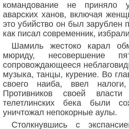
командование не приняло у
аварских ханов, включая женщи
это убийство он был зарублен п
как писал современник, избра
Шамиль жестоко карал обм
мюриду, несовершение п
сопровождающееся неблаговид
музыка, танцы, курение. Во гл
своего наиба, ввел налоги
Противников своей власт
телетлинских бека были с
уничтожал непокорные аулы.
Столкнувшись с экспансие