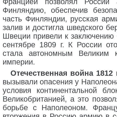
Францией позволял России 
Финляндию, обеспечив безопа
часть Финляндии, русская арм
залив и достигла шведского бе
Швеции привели к заключению 
сентябре 1809 г. К России от
стала автономным Великим 
империи.
Отечественная война 1812 г
вызывали опасения у Наполеона
условия континентальной бл
Великобританией, а это позвол
борьбе с Наполеоном. Францу
вторжения в Россию армию в со