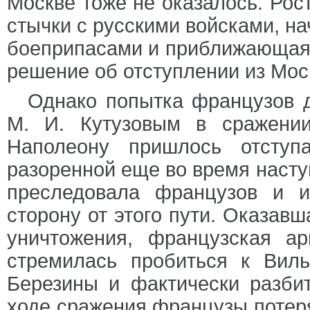
Москве тоже не оказалось. Рос
стычки с русскими войсками, н
боеприпасами и приближающаяс
решение об отступлении из Моск
Однако попытка французов д
М. И. Кутузовым в сражени
Наполеону пришлось отступ
разоренной еще во время насту
преследовала французов и и
сторону от этого пути. Оказавш
уничтожения, французская а
стремилась пробиться к Виль
Березины и фактически разби
ходе сражения французы потерял