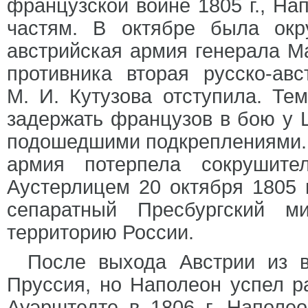
французской войне 1805 г., На
частям. В октябре была окр
австрийская армия генерала М
противника вторая русско-ав
М. И. Кутузова отступила. Те
задержать французов в бою у 
подошедшими подкреплениями. 
армия потерпела сокрушите
Аустерлицем 20 октября 1805 
сепаратный Пресбургский м
территорию России.
После выхода Австрии из 
Пруссия, но Наполеон успел р
Ауэрштедте в 1806 г. Наполе