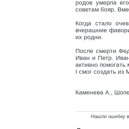
родов умерла ег
советам бояр. Вм
Когда стало оче
вчерашние фавори
их родни.
После смерти Фед
Иван и Петр. Ива
активно помогать 
I смог создать из
Каменева А., Шопе
Нашли ошибку в 