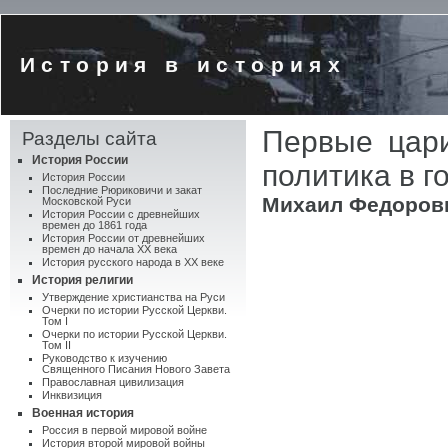
История в историях
Первые цари
Разделы сайта
История России
политика в г
История России
Последние Рюриковичи и закат
Михаил Федоров
Московской Руси
История России с древнейших
времен до 1861 года
История России от древнейших
времен до начала XX века
История русского народа в XX веке
История религии
Утверждение христианства на Руси
Очерки по истории Русской Церкви.
Том I
Очерки по истории Русской Церкви.
Том II
Руководство к изучению
Священного Писания Нового Завета
Православная цивилизация
Инквизиция
Военная история
Россия в первой мировой войне
История второй мировой войны