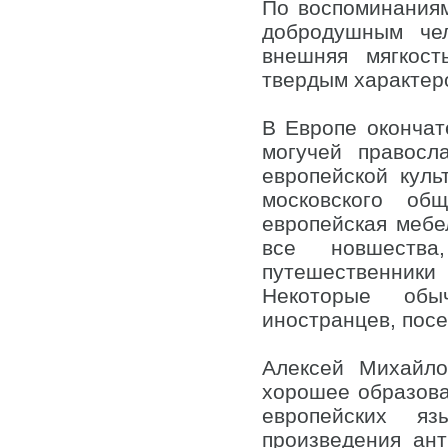
По воспоминаниям
добродушным че
внешняя мягкост
твердым характер
В Европе окончат
могучей правосл
европейской кул
московского об
европейская мебе
все новшеств
путешественники 
Некоторые обы
иностранцев, пос
Алексей Михайло
хорошее образова
европейских яз
произведения ан