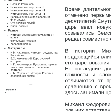
Первые Романовы
Исторические портреты - I
Время длительно
Исторические портреты - II
Исторические портреты - III
отмечено первыми
Великие русские полководцы и
флотоводцы
десятилетий Смуты
Сто великих людей
царь ввел нову
Иван Грозный
Разное
созывались Земс
Истоpия советского государства и
пpава
решал совместно 
Философия истории
Холодная война
Материалы
В истории Мих
Н.М. Карамзин. История государства
Российского
поддающийся влия
В.О. Ключевский. Курс русской
истории
его царствования
Н.И. Костомаров. Русская история в
жизнеописаниях ее главнейших
Но последние дв
деятелей
С.М. Соловьев. История России с
важности и сло
древнейших времен
отличаются от п
***
сравнению с вре
Реклама
здесь занимали це
Михаил Федорович
для них естестве