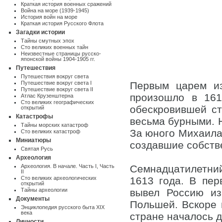
Краткая история военных сражений
Война на море (1939-1945)
История войн на море
Краткая история Русского Флота
Загадки истории
Тайны смутных эпох
Сто великих военных тайн
Неизвестные страницы русско-
японской войны 1904-1905 гг.
Путешествия
Путешествия вокруг света
Путешествие вокруг света I
Первым царем и
Путешествие вокруг света II
произошло в 161
Атлас Крузенштерна
Cто великих географических
обескровившей с
открытий
Катастрофы
весьма бурными. Н
Тайны морских катастроф
За юного Михаила
Сто великих катастроф
Миниатюры
создавшие собств
Святая Русь
Археология
Археология. В начале. Часть I
,
Часть
Семнадцатилетни
II
Сто великих археологических
1613 года. В пе
открытий
Тайны археологии
вывел Россию из
Документы
Польшей. Вскоре 
Энциклопедия русского быта XIX
века
стране началось 
Личности