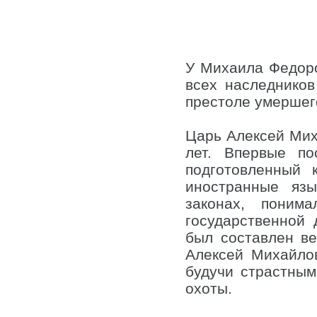
У Михаила Федоро
всех наследнико
престоле умершег
Царь Алексей Миха
лет. Впервые по
подготовленный 
иностранные яз
законах, поним
государственной 
был составлен ве
Алексей Михайлов
будучи страстным
охоты.