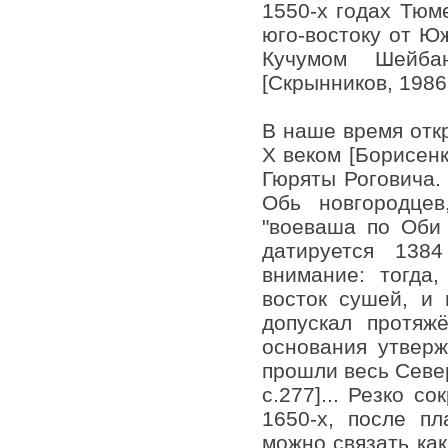
1550-х годах Тюме
юго-востоку от Ю
Кучумом Шейба
[Скрынников, 1986, 
В наше время отк
Х веком [Борисенк
Гюряты Роговича. 
Обь новгородце
"воеваша по Оби 
датируется 1384
внимание: тогда
восток сушей, и
допускал протяж
основания утверж
прошли весь Север
с.277]... Резко 
1650-х, после пл
можно связать как