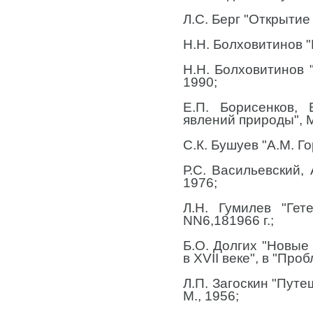
Л.С. Берг "Открытие
Н.Н. Болховитинов "
Н.Н. Болховитинов 
1990;
Е.П. Борисенков, 
явлений природы", М
С.К. Бушуев "А.М. Го
Р.С. Васильевский,
1976;
Л.Н. Гумилев "Гет
NN6,181966 г.;
Б.О. Долгих "Новые
в ХVII веке", в "Проб
Л.П. Загоскин "Путе
М., 1956;