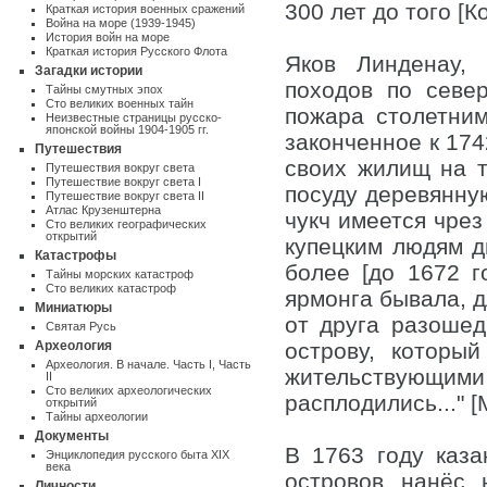
300 лет до того [К
Краткая история военных сражений
Война на море (1939-1945)
История войн на море
Краткая история Русского Флота
Яков Линденау, 
Загадки истории
походов по севе
Тайны смутных эпох
Сто великих военных тайн
пожара столетним
Неизвестные страницы русско-
японской войны 1904-1905 гг.
законченное к 1742
Путешествия
своих жилищ на т
Путешествия вокруг света
Путешествие вокруг света I
посуду деревянную
Путешествие вокруг света II
Атлас Крузенштерна
чукч имеется чрез
Cто великих географических
открытий
купецким людям д
Катастрофы
более [до 1672 г
Тайны морских катастроф
Сто великих катастроф
ярмонга бывала, д
Миниатюры
от друга разошед
Святая Русь
Археология
острову, которы
Археология. В начале. Часть I
,
Часть
жительствующими
II
Сто великих археологических
расплодились..." [
открытий
Тайны археологии
Документы
В 1763 году каз
Энциклопедия русского быта XIX
века
островов нанёс 
Личности