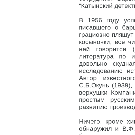
"Катынский детекти
В 1956 году усп
писавшего о бар
грациозно пляшут
косыночки, все чи
ней говорится (
литература по 
довольно скудна
исследованию ист
Автор известно
С.Б.Окунь (1939)
верхушки Компан
простым русским
развитию произво
Ничего, кроме хи
обнаружил и В.Ф