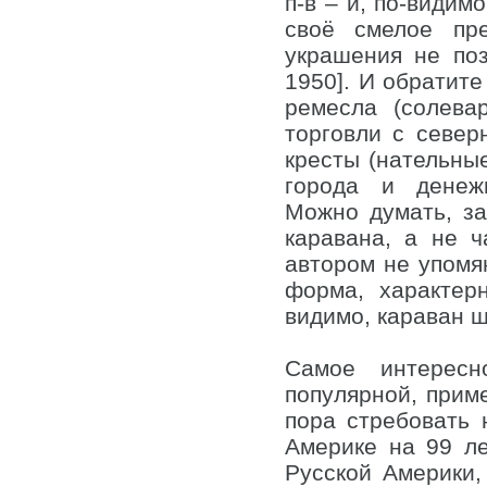
п-в – и, по-видим
своё смелое пре
украшения не поз
1950]. И обратит
ремесла (солева
торговли с северн
кресты (нательные
города и денеж
Можно думать, за
каравана, а не ч
автором не упомя
форма, характерн
видимо, караван 
Самое интересн
популярной, приме
пора стребовать 
Америке на 99 ле
Русской Америки,