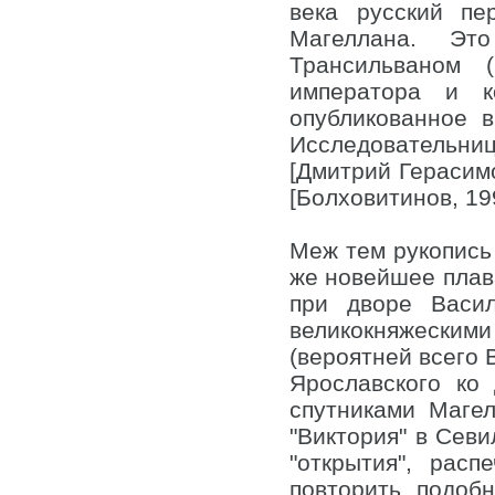
века русский пе
Магеллана. Эт
Трансильваном (
императора и к
опубликованное в
Исследовательни
[Дмитрий Герасимо
[Болховитинов, 19
Меж тем рукопись 
же новейшее плава
при дворе Васил
великокняжеским
(вероятней всего 
Ярославского ко
спутниками Маге
"Виктория" в Севил
"открытия", рас
повторить подоб