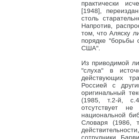
практически исч
[1948], переизда
столь старатель
Напротив, распро
том, что Аляску л
порядке "борьбы 
США".
Из приводимой л
"слуха" в исто
действующих тра
Россией с други
оригинальный тек
(1985, т.2-й, с
отсутствует не
национальной биб
Словаря (1986, 
действительности
сотрудники Барв