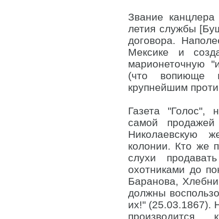
Звание канцлера 
летия службы [Бу
договора. Наполе
Мексике и созд
марионеточную "
(что вопиюще 
крупнейшим проти
Газета "Голос",
самой продажей
Николаевскую ж
колонии. Кто же 
слухи продават
охотниками до по
Баранова, Хлебни
должны воспользо
их!" (25.03.1867).
производится,