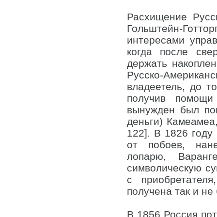
Расхищение Русс
Гольштейн-Готто
интересами управ
когда после све
держать накоплен
Русско-Американс
владеетель, до т
получив помощи 
вынужден был по
деньги) Камеамеа,
122]. В 1826 год
от побоев, нан
лопарю, Варанг
символическую су
с приобретателя
получена так и не 
В 1856 Россия пот