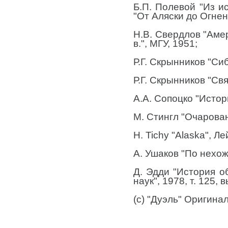
Б.П. Полевой "Из и
"От Аляски до Огнен
Н.В. Свердлов "Амер
в.", МГУ, 1951;
Р.Г. Скрынников "Си
Р.Г. Скрынников "Свя
А.А. Сопоцко "Истор
М. Стингл "Очарован
H. Tichy "Alaska", Ле
А. Ушаков "По нехож
Д. Эдди "История о
наук", 1978, т. 125, 
(с) "Дуэль" Оригина