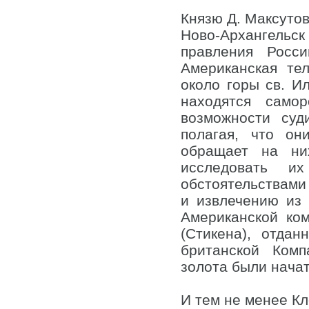
Князю Д. Максуто
Ново-Архангель
правления Росси
Американская те
около горы св. И
находятся само
возможности суд
полагая, что он
обращает на ни
исследовать и
обстоятельствами
и извлечению из 
Американской ком
(Стикена), отда
британской Комп
золота были начат
И тем не менее Кл