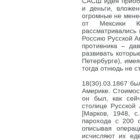
САСШ идея приобр
и деньги, вложе
огромные не менее
от Мексики Юг
рассматривались 
Россию Русской А
противника – да
развивать которы
Петербурге), име
тогда отнюдь не с
18(30).03.1867 бы
Америке. Стоимос
он был, как сейч
столице Русской 
[Марков, 1948, с
парохода с 200 
описывая операц
исчисляют их едв