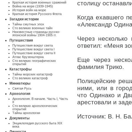
столицу останавли
Краткая история военных сражений
Война на море (1939-1945)
История войн на море
Краткая история Русского Флота
Когда ехавшего пе
Загадки истории
«Александр Одина
Тайны смутных эпох
Сто великих военных тайн
Неизвестные страницы русско-
японской войны 1904-1905 гг.
Через несколько
Путешествия
ответил: «Меня зо
Путешествия вокруг света
Путешествие вокруг света I
Путешествие вокруг света II
Атлас Крузенштерна
Еще через неско
Cто великих географических
открытий
фамилия Трико.
Катастрофы
Тайны морских катастроф
Сто великих катастроф
Полицейские реши
Миниатюры
ними, или в горо
Святая Русь
Археология
что Одинако и Два
Археология. В начале. Часть I
,
Часть
арестовали и заде
II
Сто великих археологических
открытий
Тайны археологии
Источник: В. Н. 
Документы
Энциклопедия русского быта XIX
века
Личности