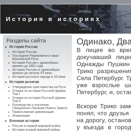
История в историях
Одинако, Два
Разделы сайта
История России
В лицее во вре
История России
докучавший лице
Последние Рюриковичи и закат
Московской Руси
Однажды Пушкин 
История России с древнейших
времен до 1861 года
Трико разрешени
История России от древнейших
времен до начала XX века
Села Петербург. Т
История русского народа в XX веке
История религии
уже взрослые ш
Утверждение христианства на Руси
Петербург, и, ост
Очерки по истории Русской Церкви.
Том I
Очерки по истории Русской Церкви.
Том II
Вскоре Трико зам
Руководство к изучению
Священного Писания Нового Завета
понял, что друзья
Православная цивилизация
Инквизиция
на дорогу, остано
Военная история
у въезда в горо
Россия в первой мировой войне
История второй мировой войны