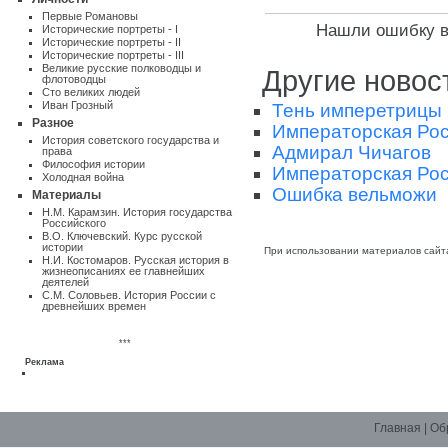
Первые Романовы
Нашли ошибку в 
Исторические портреты - I
Исторические портреты - II
Исторические портреты - III
Великие русские полководцы и
Другие новос
флотоводцы
Сто великих людей
Иван Грозный
Тень имперетрицы (
Разное
Императорская Росс
Истоpия советского государства и
Адмирал Чичагов
пpава
Философия истории
Императорская Росс
Холодная война
Ошибка вельможи
Материалы
Н.М. Карамзин. История государства
Российского
В.О. Ключевский. Курс русской
истории
При использовании материалов сайт
Н.И. Костомаров. Русская история в
жизнеописаниях ее главнейших
деятелей
С.М. Соловьев. История России с
древнейших времен
***
Реклама
Главная
|
Об