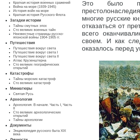
Это было пр
Краткая история военных сражений
Война на море (1939-1945)
престолонаследи
История войн на море
Краткая история Русского Флота
многие русские к
Загадки истории
отказаться от пре
Тайны смутных эпох
Сто великих военных тайн
всего оканчивали
Неизвестные страницы русско-
японской войны 1904-1905 гг.
своем. И как сле
Путешествия
оказалось перед у
Путешествия вокруг света
Путешествие вокруг света I
Путешествие вокруг света II
Атлас Крузенштерна
Cто великих географических
открытий
Катастрофы
Тайны морских катастроф
Сто великих катастроф
Миниатюры
Святая Русь
Археология
Археология. В начале. Часть I
,
Часть
II
Сто великих археологических
открытий
Тайны археологии
Документы
Энциклопедия русского быта XIX
века
Личности