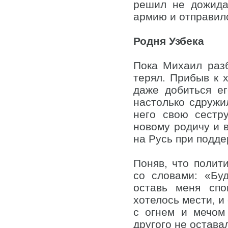
решил не дожида
армию и отправил
Родня Узбека
Пока Михаил раз
терял. Прибыв к х
даже добиться е
настолько сдружи
него свою сестр
новому родичу и в
на Русь при подде
Поняв, что полит
со словами: «Буд
оставь меня сп
хотелось мести, и
с огнем и мечом
другого не остава