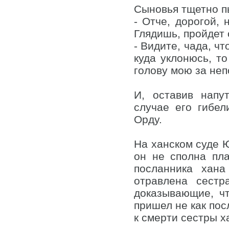
Сыновья тщетно п
- Отче, дорогой, 
Глядишь, пройдет 
- Видите, чада, чт
куда уклонюсь, т
голову мою за не
И, оставив напу
случае его гибел
Орду.
На ханском суде Ю
он не сполна пл
посланника хан
отравлена сестр
доказывающие, чт
пришел не как пос
к смерти сестры х