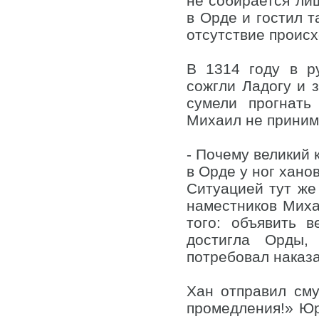
не собирается ли
в Орде и гостил т
отсутствие проис
В 1314 году в р
сожгли Ладогу и 
сумели прогнать
Михаил не приним
- Почему великий 
в Орде у ног хано
Ситуацией тут же
наместников Миха
того: объявить 
достигла Орды,
потребовал наказ
Хан отправил сму
промедления!» Юр