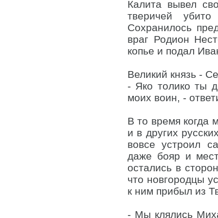
Калита вывел сво
тверичей убито
Сохранилось пред
враг Родион Нест
копье и подал Ива
Великий князь - Се
- Яко толико ты д
моих воин, - ответ
В то время когда 
и в других русски
вовсе устроил с
даже бояр и мест
остались в сторон
что новгородцы ус
к ним прибыл из Т
- Мы клялись Миха