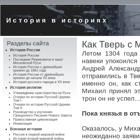
История в историях
Как Тверь с 
Разделы сайта
История России
Летом 1304 года
История России
навеки упокоился
Последние Рюриковичи и закат
Московской Руси
Андрей Александ
История России с древнейших
времен до 1861 года
отправились в Тве
История России от древнейших
времен до начала XX века
именно он, как с
История русского народа в XX веке
История религии
Михаил принял эт
Утверждение христианства на Руси
трон он не успел...
Очерки по истории Русской Церкви.
Том I
Очерки по истории Русской Церкви.
Том II
Пока князья в от
Руководство к изучению
Священного Писания Нового Завета
Православная цивилизация
Инквизиция
Оказалось, у Миха
Военная история
неожиданно заяви
Россия в первой мировой войне
История второй мировой войны