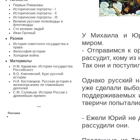
Первые Романовы
Исторические портреты - I
Исторические портреты - II
Исторические портреты - III
Великие русские полководцы и
флотоводцы
Сто великих людей
Иван Грозный
У Михаила и Юр
Разное
миром.
Истоpия советского государства и
пpава
- Отправимся к ор
Философия истории
Холодная война
рассудит, кому из 
Материалы
Так они и поступи
Н.М. Карамзин. История государства
Российского
В.О. Ключевский. Курс русской
истории
Однако русский 
Н.И. Костомаров. Русская история в
жизнеописаниях ее главнейших
уже сделали выбо
деятелей
С.М. Соловьев. История России с
поддерживаемых 
древнейших времен
тверичи попыталис
***
Реклама
- Ежели Юрий не д
рассудили они.