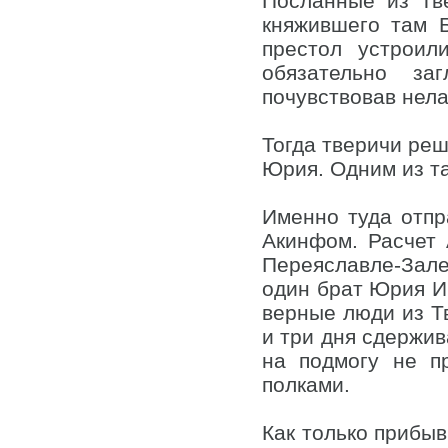
Посланные из Тв
княжившего там 
престол устроил
обязательно з
почувствовав нела
Тогда тверичи реш
Юрия. Одним из т
Именно туда отпр
Акинфом. Расчет
Переяславле-Зал
один брат Юрия Ив
верные люди из Тв
и три дня сдержив
на подмогу не п
полками.
Как только прибы