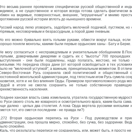
Это весьма раннее проявление специфически русской общественной и инди
видимое, а не существенное и которая всегда готова сделать фактически 
обмен на видимые, поверхностные, внешние, "игрушечные" и мнимо прест
протяжении русской истории вплоть до нынешнего времени.
Русский народ легко уговорить, задобрить мелочной подачкой, пустяком, но 
упрямым, несговорчивым и безрассудным, а порой даже гневным.
Но его можно буквально взять голыми руками, обвести вокруг пальца, если 
хорошо поняли монголы, какими были первые ордынские ханы - Бату и Берке.
Не могу согласиться с несправедливым и унизительным обобщением В.Похл
глупыми, доверчивыми дикарями и судить их с "высоты" 700 прошедших
выступления - они были подавлены, надо полагать, жестоко, не только
князьями. Но передача сбора дани (от которой освободиться в тех условия
было не "мелочной уступкой", а важным, принципиальным моментом. В отличи
Северо-Восточная Русь сохранила свой политический и общественный с
постоянной монгольской администрации, под тягостным игом Русь сумела сох
развития, хотя и не без влияния Орды. Примером противоположного рода мо
Ордой в итоге не смогла сохранить не только собственную правящую
преемственность населения.
Позднее ханская власть сама измельчала, утратила государственную мудрос
из Руси своего столь же коварного и осмотрительного врага, каким была сама. 
еще далеко - целых два столетия. А пока Орда вертела русскими князьями и
смется тот, кто смется последним - не правда ли?)
1272 Вторая ордынская перепись на Руси - Под руководством и прис
администрации, она прошла мирно, спокойно, без сучка, без задоринки. Вед
было спокойно.
Жаль, что результаты переписи не сохранились, или, может быть, я просто не