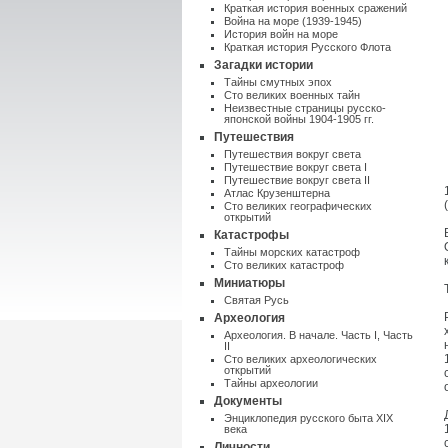
Краткая история военных сражений
Война на море (1939-1945)
История войн на море
Краткая история Русского Флота
Загадки истории
Тайны смутных эпох
Сто великих военных тайн
Неизвестные страницы русско-
японской войны 1904-1905 гг.
Путешествия
Путешествия вокруг света
Путешествие вокруг света I
Путешествие вокруг света II
Атлас Крузенштерна
Cто великих географических
открытий
Катастрофы
Тайны морских катастроф
Сто великих катастроф
Миниатюры
Святая Русь
Археология
Археология. В начале. Часть I
,
Часть
II
Сто великих археологических
открытий
Тайны археологии
Документы
Энциклопедия русского быта XIX
века
Личности