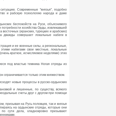
ситуацию. Современные "князья", подобно
ство и рабскую психологию народа и даже
дынских беспокойств на Руси, объяснимого
ие потребности хозяйства Орды, извлекавшей
 восточных (иранских, турецких и арабских)
рда дважды совершает локальные набеги в
страция и ее военные силы, а региональные,
этими набегами свои местные, локальные
(очень краткое, исчисляемое неделями) этих
иеся под властью темника Ногая отряды из
он ограничивается только этим княжеством.
роисходят новые процессы в русско-ордынских
ановкой и лишенные, по существу, всякого
феодальные счеты друг с другом при помощи
гом, призывая на Русь половцев, так и князья
, опираясь на ордынские отряды, которые они
., по сути дела, хладнокровно призывают
венниками.