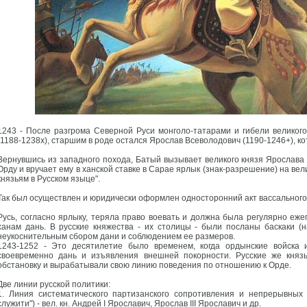
1243 - После разгрома Северной Руси монголо-татарами и гибели великог
(1188-1238х), старшим в роде остался Ярослав Всеволодович (1190-1246+), ко
Вернувшись из западного похода, Батый вызывает великого князя Ярослава 
Орду и вручает ему в ханской ставке в Сарае ярлык (знак-разрешение) на вел
князьям в Русском языце".
Так был осуществлен и юридически оформлен односторонний акт вассального
Русь, согласно ярлыку, теряла право воевать и должна была регулярно еже
ханам дань. В русские княжества - их столицы - были посланы баскаки (
неукоснительным сбором дани и соблюдением ее размеров.
1243-1252 - Это десятилетие было временем, когда ордынские войска 
своевременно дань и изъявления внешней покорности. Русские же княз
обстановку и вырабатывали свою линию поведения по отношению к Орде.
Две линии русской политики:
1. Линия систематического партизанского сопротивления и непрерывных "
служити") - вел. кн. Андрей I Ярославич, Ярослав III Ярославич и др.