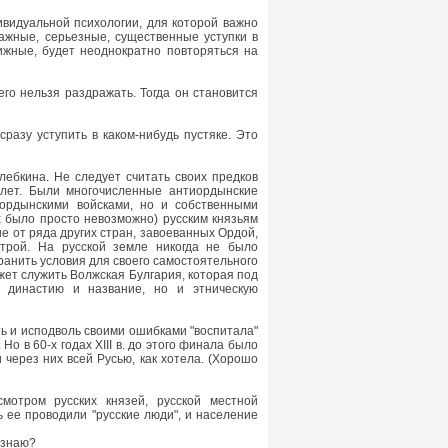
видуальной психологии, для которой важно
важные, серьезные, существенные уступки в
ижные, будет неоднократно повторяться на
его нельзя раздражать. Тогда он становится
сразу уступить в каком-нибудь пустяке. Это
ебкина. Не следует считать своих предков
 лет. Были многочисленные антиордынские
 ордынскими войсками, но и собственными
х было просто невозможно) русским князьям
е от ряда других стран, завоеванных Ордой,
трой. На русской земле никогда не было
ранить условия для своего самостоятельного
жет служить Волжская Булгария, которая под
 династию и название, но и этническую
ть и исподволь своими ошибками "воспитала"
Но в 60-х годах XIII в. до этого финала было
 через них всей Русью, как хотела. (Хорошо
мотром русских князей, русской местной
ь ее проводили "русские люди", и население
 знаю?