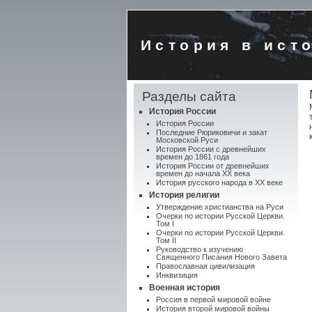
История в ист
Разделы сайта
История России
История России
Последние Рюриковичи и закат
Московской Руси
История России с древнейших
времен до 1861 года
История России от древнейших
времен до начала XX века
История русского народа в XX веке
История религии
Утверждение христианства на Руси
Очерки по истории Русской Церкви.
Том I
Очерки по истории Русской Церкви.
Том II
Руководство к изучению
Священного Писания Нового Завета
Православная цивилизация
Инквизиция
Военная история
Россия в первой мировой войне
История второй мировой войны