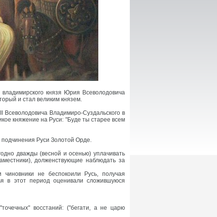
о владимирского князя Юрия Всеволодовича
торый и стал великим князем.
II Всеволодовича Владимиро-Суздальского в
икое княжение на Руси: "Буде ты старее всем
 подчинения Руси Золотой Орде.
годно дважды (весной и осенью) уплачивать
наместники), долженствующие наблюдать за
и чиновники не беспокоили Русь, получая
ья в этот период оценивали сложившуюся
точечных" восстаний: ("бегати, а не царю