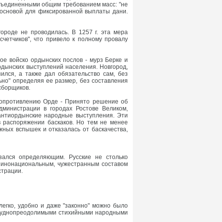
бъединенными общим требованием масс: "не
ь основой для фиксированной выплаты дани.
ороде не проводилась. В 1257 г. эта мера
счетчиков", что привело к полному провалу
ое войско ордынских послов - мурз Берке и
рдынских выступлений населения. Новгород,
пился, а также дал обязательство сам, без
ьно" определяя ее размер, без составления
сборщиков.
сопротивлению Орде - Принято решение об
дминистрации в городах Ростове Великом,
 антиордынские народные выступления. Эти
 распоряжении баскаков. Но тем не менее
жных вспышек и отказалась от баскачества,
зался определяющим. Русские не столько
 инонациональным, чужестранным составом
страции.
 легко, удобно и даже "законно" можно было
с труднопреодолимыми стихийными народными