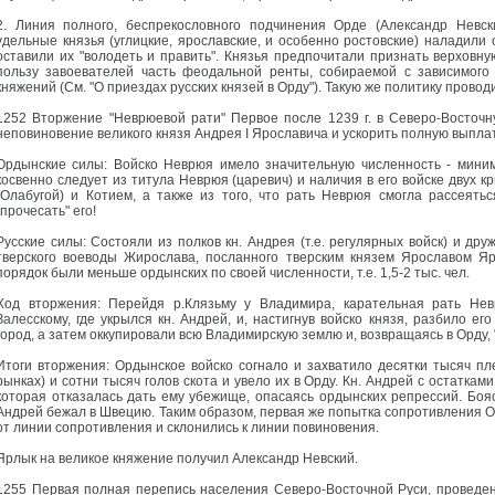
2. Линия полного, беспрекословного подчинения Орде (Александр Невск
удельные князья (углицкие, ярославские, и особенно ростовские) наладили
оставили их "володеть и править". Князья предпочитали признать верховну
пользу завоевателей часть феодальной ренты, собираемой с зависимого 
княжений (См. "О приездах русских князей в Орду"). Такую же политику прово
1252 Вторжение "Неврюевой рати" Первое после 1239 г. в Северо-Восточн
неповиновение великого князя Андрея I Ярославича и ускорить полную выплат
Ордынские силы: Войско Неврюя имело значительную численность - миниму
косвенно следует из титула Неврюя (царевич) и наличия в его войске двух к
(Олабугой) и Котием, а также из того, что рать Неврюя смогла рассеять
"прочесать" его!
Русские силы: Состояли из полков кн. Андрея (т.е. регулярных войск) и др
тверского воеводы Жирослава, посланного тверским князем Ярославом Я
порядок были меньше ордынских по своей численности, т.е. 1,5-2 тыс. чел.
Ход вторжения: Перейдя р.Клязьму у Владимира, карательная рать Не
Залесскому, где укрылся кн. Андрей, и, настигнув войско князя, разбило е
город, а затем оккупировали всю Владимирскую землю и, возвращаясь в Орду, 
Итоги вторжения: Ордынское войско согнало и захватило десятки тысяч пл
рынках) и сотни тысяч голов скота и увело их в Орду. Кн. Андрей с остатка
которая отказалась дать ему убежище, опасаясь ордынских репрессий. Боясь
Андрей бежал в Швецию. Таким образом, первая же попытка сопротивления О
от линии сопротивления и склонились к линии повиновения.
Ярлык на великое княжение получил Александр Невский.
1255 Первая полная перепись населения Северо-Восточной Руси, проведе