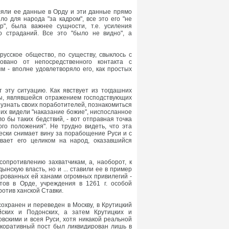
вляли ее данные в Орду и эти данные прямо
о для народа "за кадром", все это его "не
р", была важнее сущности, т.е. усиления
о страданий. Все это "было не видно", а
русское общество, по существу, свыклось с
овано от непосредственного контакта с
 - вполне удовлетворяло его, как простых
 эту ситуацию. Как явствует из тогдашних
ры, являвшейся отражением господствующих
 узнать своих поработителей, познакомиться
 них видели "наказание божие", ниспосланное
о бы таких бедствий, - вот отправная точка
го положения". Не трудно видеть, что эта
чески снимает вину за порабощение Руси и с
ывает его целиком на народ, оказавшийся
сопротивлению захватчикам, а, наоборот, к
ынскую власть, но и ... ставили ее в пример
арованных ей ханами огромных привилегий -
тов в Орде, учреждения в 1261 г. особой
отив ханской Ставки.
охранен и переведен в Москву, в Крутицкий
йских и Подонских, а затем Крутицких и
вскими и всея Руси, хотя никакой реальной
екоративный пост был ликвидирован лишь в