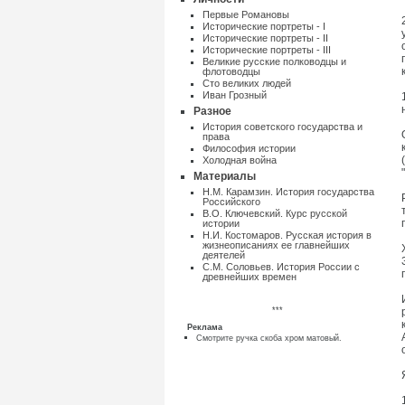
Первые Романовы
Исторические портреты - I
Исторические портреты - II
Исторические портреты - III
Великие русские полководцы и
флотоводцы
Сто великих людей
Иван Грозный
Разное
Истоpия советского государства и
пpава
Философия истории
Холодная война
Материалы
Н.М. Карамзин. История государства
Российского
В.О. Ключевский. Курс русской
истории
Н.И. Костомаров. Русская история в
жизнеописаниях ее главнейших
деятелей
С.М. Соловьев. История России с
древнейших времен
***
Реклама
Смотрите ручка скоба хром матовый.