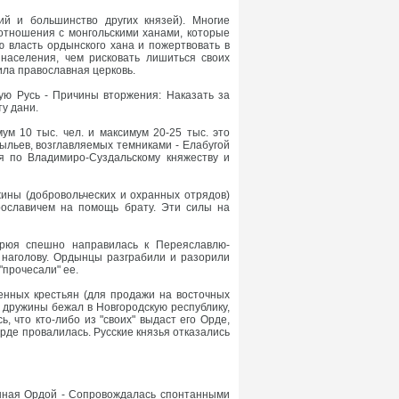
ий и большинство других князей). Многие
 отношения с монгольскими ханами, которые
ю власть ордынского хана и пожертвовать в
населения, чем рисковать лишиться своих
дила православная церковь.
ую Русь - Причины вторжения: Наказать за
у дани.
м 10 тыс. чел. и максимум 20-25 тыс. это
рыльев, возглавляемых темниками - Елабугой
ся по Владимиро-Суздальскому княжеству и
ужины (добровольческих и охранных отрядов)
рославичем на помощь брату. Эти силы на
врюя спешно направилась к Переяславлю-
го наголову. Ордынцы разграбили и разорили
"прочесали" ее.
енных крестьян (для продажи на восточных
ми дружины бежал в Новгородскую республику,
, что кто-либо из "своих" выдаст его Орде,
рде провалилась. Русские князья отказались
нная Ордой - Сопровождалась спонтанными