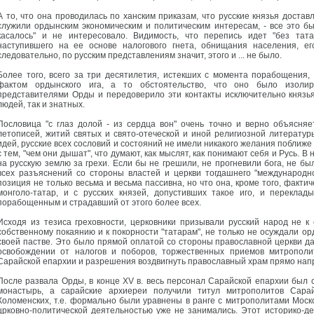
А то, что она проводилась по ханским приказам, что русские князья доста
служили ордынским экономическим и политическим интересам, - все это был
касалось" и не интересовало. Видимость, что перепись идет "без тата
наступившего на ее основе налогового гнета, обнищания населения, ег
следовательно, по русским представлениям значит, этого и ... не было.
Более того, всего за три десятилетия, истекших с момента порабощения, 
фактом ордынского ига, а то обстоятельство, что оно было изолир
представителями Орды и передоверило эти контакты исключительно князьям
людей, так и знатных.
Пословица "с глаз долой - из сердца вон" очень точно и верно объясняет
летописей, житий святых и свято-отеческой и иной религиозной литерату
идей, русские всех сословий и состояний не имели никакого желания поближе
с тем, "чем они дышат", что думают, как мыслят, как понимают себя и Русь. В
на русскую землю за грехи. Если бы не грешили, не прогневили бога, не был
всех разъяснений со стороны властей и церкви тогдашнего "международно
позиция не только весьма и весьма пассивна, но что она, кроме того, факти
монголо-татар, и с русских князей, допустивших такое иго, и переклад
порабощенным и страдавший от этого более всех.
Исходя из тезиса греховности, церковники призывали русский народ не к 
собственному покаянию и к покорности "татарам", не только не осуждали орд
своей пастве. Это было прямой оплатой со стороны православной церкви д
освобождении от налогов и поборов, торжественных приемов митрополи
Сарайской епархии и разрешения воздвигнуть православный храм прямо напр
После развала Орды, в конце XV в. весь персонал Сарайской епархии был с
монастырь, а сарайские архиереи получили титул митрополитов Сара
Коломенских, т.е. формально были уравнены в ранге с митрополитами Моско
црковно-политической деятельностью уже не занимались. Этот историко-д