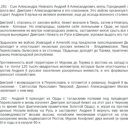
1281 - Сын Александра Невского Андрей II Александрович, князь Городецкий,
брата вел. Дмитрия I Александровича и его союзников. Это войско организуе
отдает Андрею II ярлык на великое княжение, еще до исхода военного столкн
Дмитрий I, спасаясь от ханских войск, бежит вначале в Тверь, затем в Новгор
земле - Копорье. Но новгородцы, заявляя себя лояльными к Орде, не проп
расположением ее внутри новгородских земель, заставляют князя срыть все
концов вынуждают Дмитрия I бежать из Руси в Швецию, угрожая выдать его та
Ордынское же войско (Кавгадай и Алчегей) под предлогом преследования Дм
проходит и опустошает несколько русских княжеств - Владимирское, Тверс
Переяславль-Залесское и их столицы. Ордынцы доходят до Торжка, практиче
границ Новгородской республики.
Протяженность всей территории от Мурома до Торжка (с востока на запад) со
км, т.е. почти 120 тысяч квадратных километров, которые были опустошены
против Андрея II русское население разоренных княжеств, и его формальн
приносит спокойствия.
Дмитрий I возвращается в Переяславль и готовится к реваншу, Андрей II в
союзники - Святослав Ярославич Тверской, Даниил Александрович Моско
заключают с ним мир.
1282 - Андрей II приходит из Орды с татарскими полками под предводит
Переяславля и вновь изгоняет Дмитрия, который бежит на этот раз к Черном
в то время был фактическим правителем Золотой Орды), и, играя на против
данные Ногаем войска на Русь и заставляет Андрея II вернуть ему вели
справедливости" весьма высока: ногайским чиновникам отдается на отку
разорению вновь подвергаются Ростов, Муром. Конфликт двух князей (и при
80-е годы и в начале 90-х.