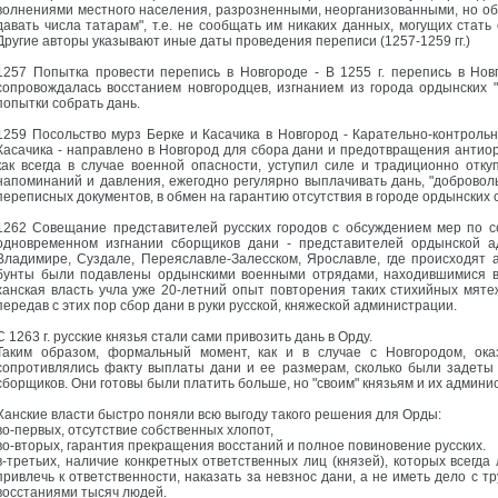
волнениями местного населения, разрозненными, неорганизованными, но о
давать числа татарам", т.е. не сообщать им никаких данных, могущих стат
Другие авторы указывают иные даты проведения переписи (1257-1259 гг.)
1257 Попытка провести перепись в Новгороде - В 1255 г. перепись в Новг
сопровождалась восстанием новгородцев, изгнанием из города ордынских "
попытки собрать дань.
1259 Посольство мурз Берке и Касачика в Новгород - Карательно-контрольн
Касачика - направлено в Новгород для сбора дани и предотвращения антио
как всегда в случае военной опасности, уступил силе и традиционно отку
напоминаний и давления, ежегодно регулярно выплачивать дань, "добровол
переписных документов, в обмен на гарантию отсутствия в городе ордынских 
1262 Совещание представителей русских городов с обсуждением мер по 
одновременном изгнании сборщиков дани - представителей ордынской а
Владимире, Суздале, Переяславле-Залесском, Ярославле, где происходят
бунты были подавлены ордынскими военными отрядами, находившимися в
ханская власть учла уже 20-летний опыт повторения таких стихийных мяте
передав с этих пор сбор дани в руки русской, княжеской администрации.
С 1263 г. русские князья стали сами привозить дань в Орду.
Таким образом, формальный момент, как и в случае с Новгородом, ока
сопротивлялись факту выплаты дани и ее размерам, сколько были задеты
сборщиков. Они готовы были платить больше, но "своим" князьям и их админи
Ханские власти быстро поняли всю выгоду такого решения для Орды:
во-первых, отсутствие собственных хлопот,
во-вторых, гарантия прекращения восстаний и полное повиновение русских.
в-третьих, наличие конкретных ответственных лиц (князей), которых всегда
привлечь к ответственности, наказать за невзнос дани, а не иметь дело 
восстаниями тысяч людей.