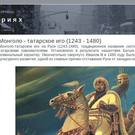
ориях
Монголо - татарское иго (1243 - 1480)
Монголо-татарское иго на Руси (1243-1480), традиционное название сист
татарскими завоевателями. Установлено в результате нашествия Батыя
номинальный характер. Окончательно свергнуто Иваном III в 1480 году. Был
культурного развития, одной из главных причин отставания Руси от западно-е