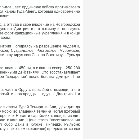
 приглашает ордынское войско против своего
тся ханом Туда-Менгу, который одновременно
овения.
од, а оттуда в свое владение на Новгородской
ускают Дмитрия в его вотчину и, пользуясь
 ее фортификационные укрепления и в конце
тарам.
итрия I, опираясь на разрешение Андрея II,
кое, Суздальское, Ростовское, Муромское,
ски оккупируя всю Северо-Восточную Русь до
ставляла 450 км, а с юга на север - 250-280
 военными действиями. Это восстанавливает
ое "воцарение" после бегства Дмитрия I не
ыезжает в Орду с просьбой о помощи, а его
вский и новгородцы - едут к Дмитрию I и
ельством Турай-Темира и Али, доходит до
у морю, во владения темника Ногая (который
оречиях Ногая и сарайских ханов, приводит
кое княжение. Цена этого "восстановления
п сбор дани в Курске, Липецке, Рыльске;
мкнувших к ним союзников) продолжается все