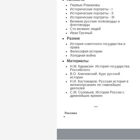
Первые Романовы
Исторические портреты - I
Исторические портреты - II
Исторические портреты - III
Великие русские полководцы и
флотоводцы
Сто великих людей
Иван Грозный
Разное
Истоpия советского государства и
пpава
Философия истории
Холодная война
Материалы
Н.М. Карамзин. История государства
Российского
В.О. Ключевский. Курс русской
истории
Н.И. Костомаров. Русская история в
жизнеописаниях ее главнейших
деятелей
С.М. Соловьев. История России с
древнейших времен
***
Реклама