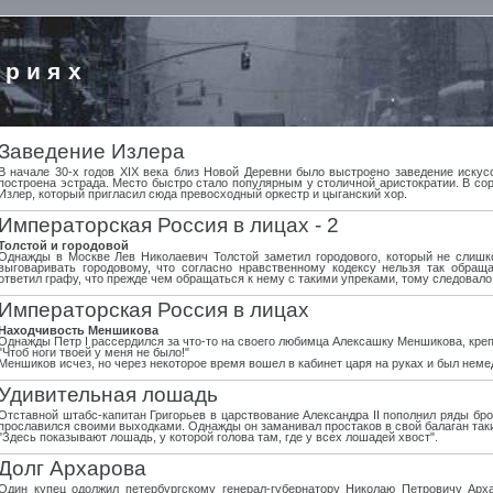
ориях
Заведение Излера
В начале 30-х годов XIX века близ Новой Деревни было выстроено заведение иску
построена эстрада. Место быстро стало популярным у столичной аристократии. В сор
Излер, который пригласил сюда превосходный оркестр и цыганский хор.
Императорская Россия в лицах - 2
Толстой и городовой
Однажды в Москве Лев Николаевич Толстой заметил городового, который не слишко
выговаривать городовому, что согласно нравственному кодексу нельзя так обращ
ответил графу, что прежде чем обращаться к нему с такими упреками, тому следовало
Императорская Россия в лицах
Находчивость Меншикова
Однажды Петр I рассердился за что-то на своего любимца Алексашку Меншикова, крепк
"Чтоб ноги твоей у меня не было!"
Меншиков исчез, но через некоторое время вошел в кабинет царя на руках и был нем
Удивительная лошадь
Отставной штабс-капитан Григорьев в царствование Александра II пополнил ряды бр
прославился своими выходками. Однажды он заманивал простаков в свой балаган та
"Здесь показывают лошадь, у которой голова там, где у всех лошадей хвост".
Долг Архарова
Один купец одолжил петербургскому генерал-губернатору Николаю Петровичу Арха