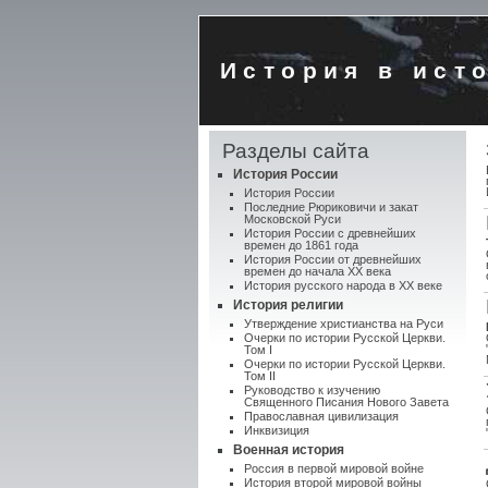
История в ист
Разделы сайта
История России
История России
Последние Рюриковичи и закат
Московской Руси
История России с древнейших
времен до 1861 года
История России от древнейших
времен до начала XX века
История русского народа в XX веке
История религии
Утверждение христианства на Руси
Очерки по истории Русской Церкви.
Том I
Очерки по истории Русской Церкви.
Том II
Руководство к изучению
Священного Писания Нового Завета
Православная цивилизация
Инквизиция
Военная история
Россия в первой мировой войне
История второй мировой войны