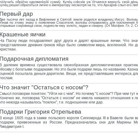
получить обратно одолженную сумму. Купец совсем уж отчаялся вернуть свои день
купец решил обратиться лично к императору несмотря на то, что Архаров слыл его л
Первый дар
Две тысячи лет назад в Вифлееме в Святой земле родился младенец Иисус. Волхвы в
Узнав по этому знаку о появлении Спасителя, волхвы отправились для поклонения 
открывши сокровища свои, поднесли ему золото, ладан и смирну. (От Матфея. Гл. 2. Ст
Крашеные яички
На Пасху люди поздравляют друг друга и дарят крашеные яички. Что зна
представлении древних греков яйцо было символом мира, вселенной. Но д
христиан.
Подарочная дипломатия
В далекие времена существовала своеобразная дипломатическая практик
Москву с богатыми подарками. Но это были подарки лишь по названию. Казна
оценкой посылала деньги дарителю. Вещи, не представлявшие интереса для
послам.
Что значит "Остаться с носом"?
Смысл поговорки понятен: "Уйти ни с чем". Но почему "с носом"? При чем тут 
Конечно же, поговорка "Остаться с носом" не имела никакого отношения к л
что некогда называлось "поклон", т.е. подношение или дар.
Подарки Григория Отрепьева
В конце 1605 года в замке польского короля Сигизмунда III в Вавеле были
подарки, привезенные из России. Предназначались они для Марины Мн
Лжедмитрия I.