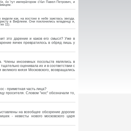
ги, но тут императором стал Павел Петрович, и
юбимцем.
идели как, на востоке в небе зажглась звезда.
Христу в Вифлеем. Они поклонились младенцу и,
их 11).
чит это дарение и каков его смысл? Уже в
арение яичек превратилось в обряд лишь у
а. Члены иноземных посольств являлись в
 тщательно оценивала их и в соответствии с
 великого князя Московского, возвращались
нос - приметная часть лица?
ицу просителя. Словом "нос" обозначали то,
 выставлены на всеобщее обозрение дорогие
ишек - невесты нового московского царя