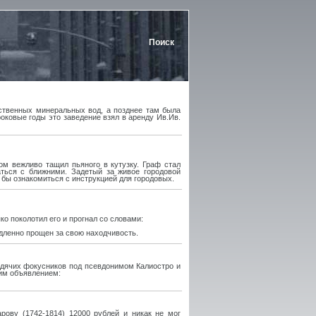
Поиск
сственных минеральных вод, а позднее там была
оковые годы это заведение взял в аренду Ив.Ив.
м вежливо тащил пьяного в кутузку. Граф стал
аться с ближними. Задетый за живое городовой
 бы ознакомиться с инструкцией для городовых.
о поколотил его и прогнал со словами:
едленно прощен за свою находчивость.
одячих фокусников под псевдонимом Калиостро и
ким объявлением:
рову (1742-1814) 12000 рублей и никак не мог