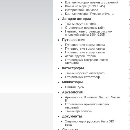
Краткая история военных сражений
Война на море (1939-1945)
История войн на море
Краткая история Русского Флота
Загадки истории
Тайны смутных эпох
Сто великих военных тайн
Неизвестные страницы русско-
японской войны 1904-1905 гг.
Путешествия
Путешествия вокруг света
Путешествие вокруг света I
Путешествие вокруг света II
Атлас Крузенштерна
Cто великих географических
открытий
Катастрофы
Тайны морских катастроф
Сто великих катастроф
Миниатюры
Святая Русь
Археология
Археология. В начале. Часть I
,
Часть
II
Сто великих археологических
открытий
Тайны археологии
Документы
Энциклопедия русского быта XIX
века
Личности