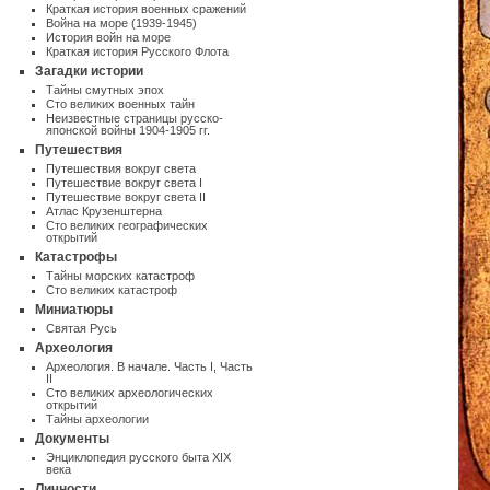
Краткая история военных сражений
Война на море (1939-1945)
История войн на море
Краткая история Русского Флота
Загадки истории
Тайны смутных эпох
Сто великих военных тайн
Неизвестные страницы русско-
японской войны 1904-1905 гг.
Путешествия
Путешествия вокруг света
Путешествие вокруг света I
Путешествие вокруг света II
Атлас Крузенштерна
Cто великих географических
открытий
Катастрофы
Тайны морских катастроф
Сто великих катастроф
Миниатюры
Святая Русь
Археология
Археология. В начале. Часть I
,
Часть
II
Сто великих археологических
открытий
Тайны археологии
Документы
Энциклопедия русского быта XIX
века
Личности