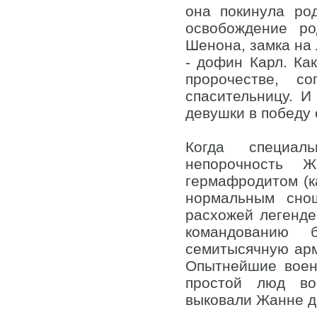
она покинула ро
освобождение р
Шенона, замка на 
- дофин Карл. Ка
пророчестве, с
спасительницу. И
девушки в победу 
Когда специаль
непорочность 
гермафродитом (к
нормальным сно
расхожей легенде
командованию 
семитысячную ар
Опытнейшие воен
простой люд во
выковали Жанне д