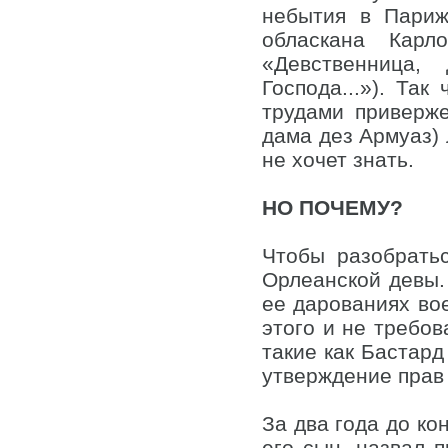
небытия в Париж
обласкана Карл
«Девственница,
Господа...»). Так
трудами приверж
дама дез Армуаз) 
не хочет знать.
НО ПОЧЕМУ?
Чтобы разобрать
Орлеанской девы.
ее дарованиях во
этого и не требов
такие как Бастар
утверждение прав
За два года до кон
его сын, назвал 