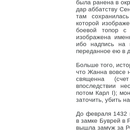
была ранена в окр
дар аббатству Сен
там сохранилас
которой изображе
боевой топор с
изображена имен
ибо надпись на 
переданное ею в д
Больше того, исто
что Жанна вовсе н
священна (сче
впоследствии не
потом Карл I); мо
заточить, убить на
До февраля 1432 
в замке Буврей в 
вышла замуж за Ро