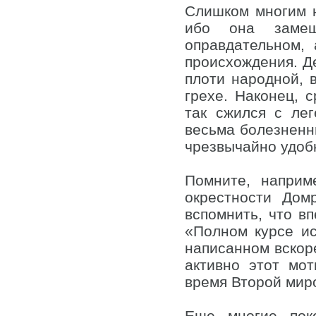
Слишком многим н
ибо она замеш
оправдательном,
происхождения. Д
плоти народной, в
грехе. Наконец, 
так сжился с ле
весьма болезненн
чрезвычайно удоб
Помните, наприм
окрестности Дом
вспомнить, что в
«Полном курсе и
написанном вскоре
активно этот мо
время Второй миро
Еще многие пок