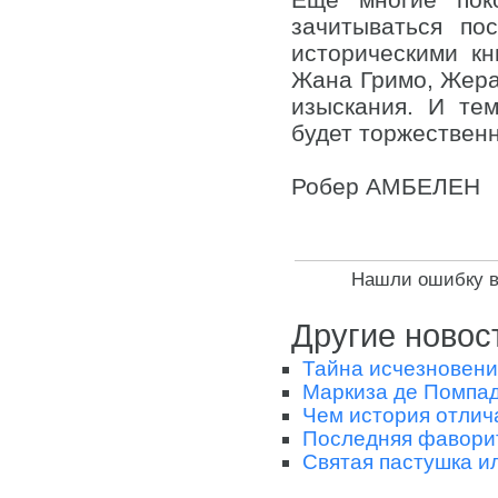
зачитываться по
историческими к
Жана Гримо, Жера
изыскания. И те
будет торжествен
Робер АМБЕЛЕН
Нашли ошибку в 
Другие новос
Тайна исчезновени
Маркиза де Помпа
Чем история от­лич
Последняя фаворит
Святая пастушка и