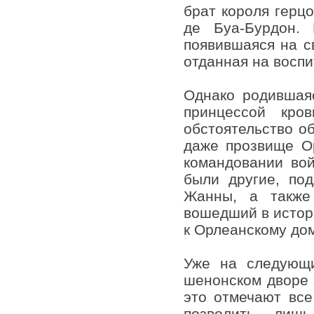
брат короля герц
де Буа-Бурдон.
появившаяся на с
отданная на воспи
Однако родившая
принцессой кро
обстоятельство о
даже прозвище Ор
командовании вой
были другие, по
Жанны, а также
вошедший в истор
к Орлеанскому до
Уже на следующи
шенонском дворе
это отмечают все
позволить лиш