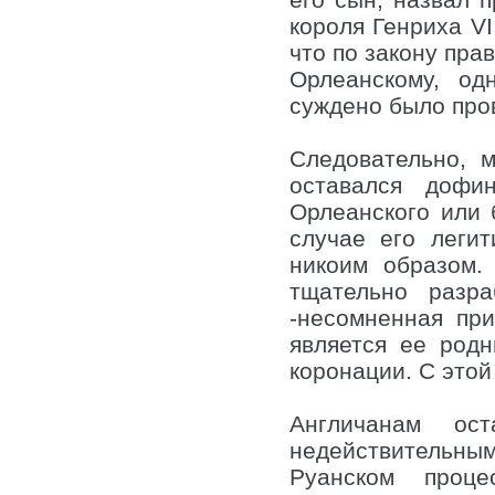
короля Генриха V
что по закону пра
Орлеанскому, од
суждено было про
Следовательно, 
оставался доф
Орлеанского или 
случае его леги
никоим образом.
тщательно разр
-несомненная при
является ее род
коронации. С этой
Англичанам ос
недействительны
Руанском проце