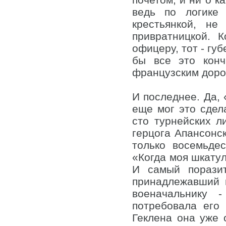
ведь по логике
крестьянкой, н
привратницкой. 
офицеру, тот - губ
бы все это кон
французским доро
И последнее. Да,
еще мог это сдела
сто турнейских л
герцога Апансонс
только восемьде
«Когда моя шкатул
И самый поразит
принадлежавший 
военачальнику 
потребовала его
Геклена она уже 