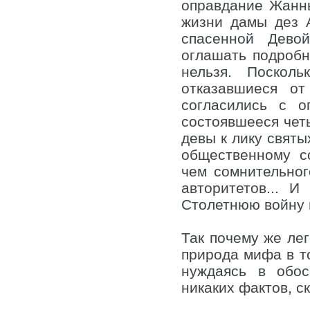
оправдание Жанны
жизни дамы дез А
спасенной Девой
оглашать подробн
нельзя. Поскол
отказавшиеся от
согласились с 
состоявшееся чет
девы к лику святы
общественному с
чем сомнительног
авторитетов... 
Столетнюю войну 
Так почему же лег
природа мифа в то
нуждаясь в обос
никаких фактов, с