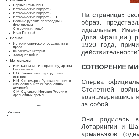
Первые Романовы
Исторические портреты - I
Исторические портреты - II
На страницах св
Исторические портреты - III
образ, представ
Великие русские полководцы и
флотоводцы
идеальным. Имен
Сто великих людей
Иван Грозный
Дева Франции!) 
Разное
1920 года, прич
Истоpия советского государства и
пpава
действительности
Философия истории
Холодная война
Материалы
СОТВОРЕНИЕ М
Н.М. Карамзин. История государства
Российского
В.О. Ключевский. Курс русской
истории
Сперва официаль
Н.И. Костомаров. Русская история в
жизнеописаниях ее главнейших
деятелей
Столетней войн
С.М. Соловьев. История России с
древнейших времен
вознамерившись и
за собой.
***
Реклама
Она родилась в
Лотарингии и Ша
арманьяков (од