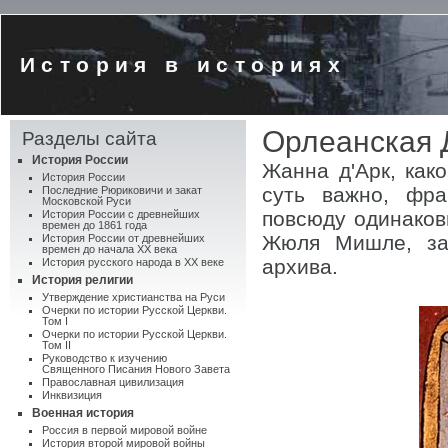
История в историях
Орлеанская 
Разделы сайта
История России
Жанна д'Арк, как
История России
суть важно, фра
Последние Рюриковичи и закат
Московской Руси
повсюду одинаков
История России с древнейших
времен до 1861 года
Жюля Мишле, зан
История России от древнейших
времен до начала XX века
архива.
История русского народа в XX веке
История религии
Утверждение христианства на Руси
Очерки по истории Русской Церкви.
Том I
Очерки по истории Русской Церкви.
Том II
Руководство к изучению
Священного Писания Нового Завета
Православная цивилизация
Инквизиция
Военная история
Россия в первой мировой войне
История второй мировой войны