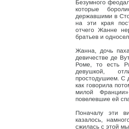
Безумного феодаль
которые бороли
державшими в Сто
на эти края пос
отчего Жанне не
братьев и односел
Жанна, дочь паха
девичестве де Ву
Роме, то есть Р
девушкой, от
простодушием. С д
как говорила пото
милой Франции»
повелевшие ей спа
Поначалу эти ви
казалось, намно
сжилась с этой мы