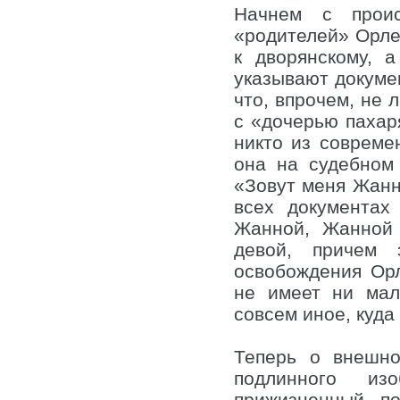
Начнем с прои
«родителей» Орле
к дворянскому, а
указывают докуме
что, впрочем, не 
с «дочерью пахаря
никто из совреме
она на судебном
«Зовут меня Жанн
всех документах
Жанной, Жанной 
девой, причем 
освобождения Ор
не имеет ни мал
совсем иное, куда
Теперь о внешно
подлинного из
прижизненный по