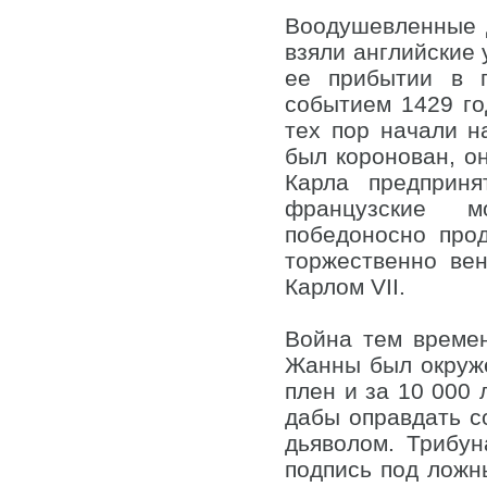
Воодушевленные 
взяли английские 
ее прибытии в 
событием 1429 го
тех пор начали н
был коронован, о
Карла предприня
французские м
победоносно про
торжественно ве
Карлом VII.
Война тем време
Жанны был окруже
плен и за 10 000 
дабы оправдать с
дьяволом. Трибу
подпись под ложн