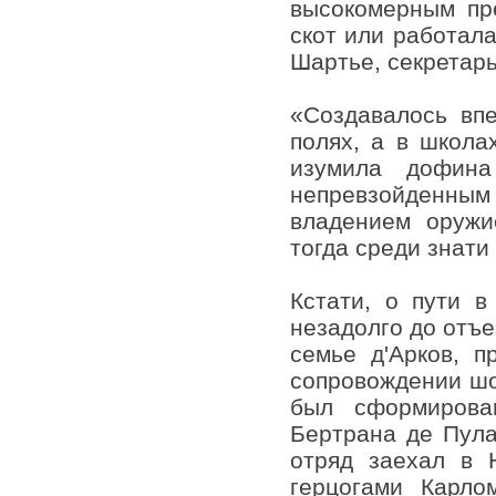
высокомерным пр
скот или работала
Шартье, секретарь 
«Создавалось вп
полях, а в школа
изумила дофина
непревзойденны
владением оружи
тогда среди знати (
Кстати, о пути в
незадолго до отъе
семье д'Арков, 
сопровождении шо
был сформирова
Бертрана де Пула
отряд заехал в 
герцогами Карло