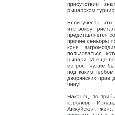
присутствии зн
рыцарском турнире
Если учесть, что
что вокруг риста
представляется с
прочие сеньоры пр
коня взгромозди
пользоваться ко
рыцари. И еще во
ее рост чужие бы
под каким гербом
дворянских прав д
чину!
Наконец, по приб
королевы - Иоланд
Анжуйская, жена
почетом, и ни о к