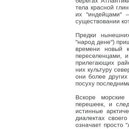
берегах Атлантик
тела красной глин
их "индейцами" 
существовании кот
Предки нынешних
"народ дене") при
времени новый к
переселенцами, и
прилегающих рай
них культуру севе
они более других
посуху последним
Вскоре морские
перешеек, и сле
истинные арктич
диалектах своег
означает просто 