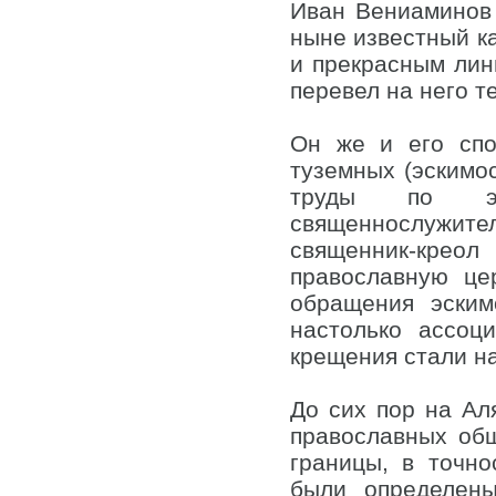
Иван Вениаминов 
ныне известный ка
и прекрасным лин
перевел на него т
Он же и его спо
туземных (эскимос
труды по этн
священнослужит
священник-кре
православную це
обращения эским
настолько ассоц
крещения стали на
До сих пор на Ал
православных общ
границы, в точн
были определен