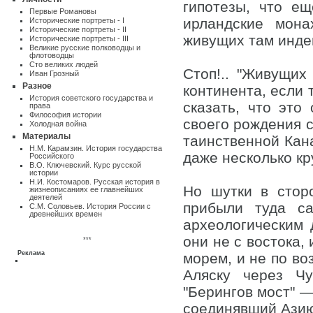
гипотезы, что е
Первые Романовы
ирландские мона
Исторические портреты - I
Исторические портреты - II
живущих там индей
Исторические портреты - III
Великие русские полководцы и
флотоводцы
Сто великих людей
Стоп!.. "Живущих
Иван Грозный
Разное
континента, если 
Истоpия советского государства и
сказать, что это
пpава
Философия истории
своего рождения с
Холодная война
Материалы
таинственной Кан
Н.М. Карамзин. История государства
даже несколько кр
Российского
В.О. Ключевский. Курс русской
истории
Н.И. Костомаров. Русская история в
Но шутки в стор
жизнеописаниях ее главнейших
деятелей
прибыли туда с
С.М. Соловьев. История России с
древнейших времен
археологическим 
они не с востока,
***
Реклама
морем, и не по во
Аляску через Чу
"Берингов мост" 
соединявший Азию