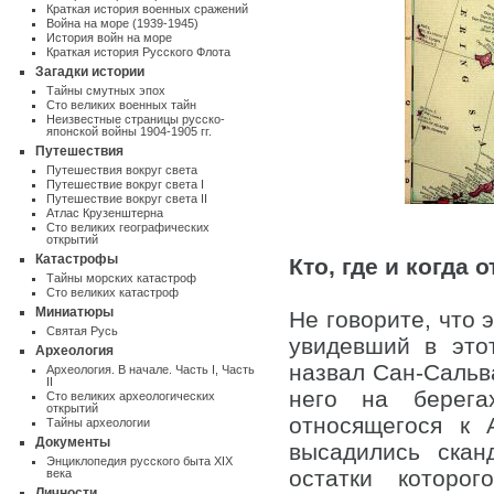
Краткая история военных сражений
Война на море (1939-1945)
История войн на море
Краткая история Русского Флота
Загадки истории
Тайны смутных эпох
Сто великих военных тайн
Неизвестные страницы русско-
японской войны 1904-1905 гг.
Путешествия
Путешествия вокруг света
Путешествие вокруг света I
Путешествие вокруг света II
Атлас Крузенштерна
Cто великих географических
открытий
Катастрофы
Кто, где и когда
Тайны морских катастроф
Сто великих катастроф
Миниатюры
Не говорите, что 
Святая Русь
увидевший в это
Археология
назвал Сан-Сальва
Археология. В начале. Часть I
,
Часть
II
него на берега
Сто великих археологических
открытий
относящегося к
Тайны археологии
Документы
высадились скан
Энциклопедия русского быта XIX
остатки которо
века
Личности