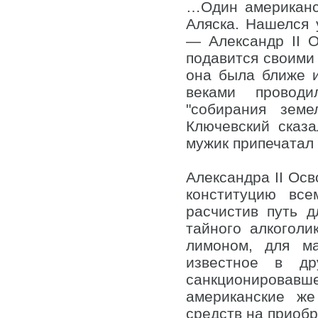
…Один американс
Аляска. Нашелся 
— Александр II О
подавится своими
она была ближе и
веками проводи
"собирания зем
Ключевский сказа
мужик припечатал 
Александра II Осв
конституцию все
расчистив путь д
тайного алкоголик
лимоном, для м
известное в дру
санкционировавш
американские ж
средств на приобр