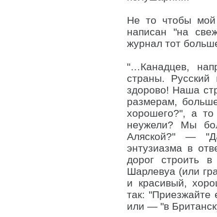
Не то чтобы мой
написан "на све
журнал тот больше
"…Канадцев, на
страны. Русский 
здорово! Наша ст
размерам, больше
хорошего?", а то
неужели? Мы бо
Аляской?" — "Д
энтузиазма в отв
дорог строить в
Шарлевуа (или гра
и красивый, хор
так: "Приезжайте 
или — "в Британс