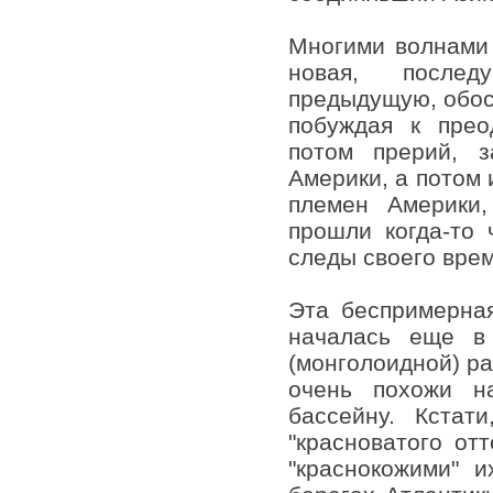
Многими волнами 
новая, послед
предыдущую, обосн
побуждая к прео
потом прерий, 
Америки, а потом 
племен Америки
прошли когда-то
следы своего вре
Эта беспримерна
началась еще в 
(монголоидной) р
очень похожи н
бассейну. Кстат
"красноватого от
"краснокожими" 