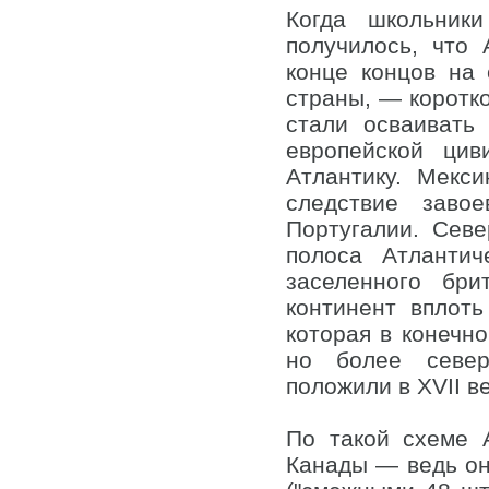
Когда школьник
получилось, что 
конце концов на
страны, — коротко
стали осваивать
европейской цив
Атлантику. Мекс
следствие заво
Португалии. Севе
полоса Атлантич
заселенного бри
континент вплот
которая в конечно
но более север
положили в XVII 
По такой схеме 
Канады — ведь он