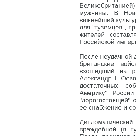
Великобританией)
мужчины. В Ново
важнейший культур
для "туземцев", п
жителей составл
Российской импер
После неудачной 
британские вой
взошедший на р
Александр II Осв
достаточных соб
Америку" Росси
"дорогостоящей" 
ее снабжение и с
Дипломатический 
враждебной (в т