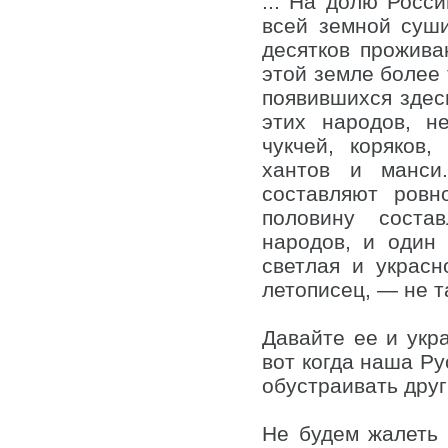
... На долю Росс
всей земной суши
десятков прожива
этой земле более 
появившихся здес
этих народов, н
чукчей, коряков,
хантов и манси
составляют ровн
половину соста
народов, и один
светлая и украсн
летописец, — не т
Давайте ее и укр
вот когда наша Р
обустраивать друг
Не будем жалеть 