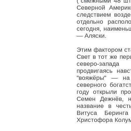
("смежными 48 шта
Северной Америк
следствием возде
отдельно распол
сегодня, наимень
— Аляски.
Этим фактором ст
Свет в тот же пер
северо-запада 
продвигаясь навс
"вояжёры" — на
северного богат
году открыли пр
Семен Дежнёв, н
название в чест
Витуса Беринга
Христофора Колум