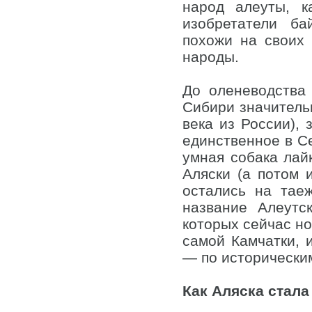
народ алеуты, к
изобретатели ба
похожи на своих 
народы.
До оленеводства
Сибири значительн
века из России),
единственное в С
умная собака лай
Аляски (а потом 
остались на тае
название Алеутс
которых сейчас но
самой Камчатки, 
— по историческим
Как Аляска стала