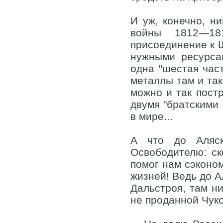
И уж, конечно, ни
войны 1812—18
присоединение к 
нужными ресурса
одна "шестая част
металлы там и так
можно и так постр
двумя "братскими
в мире...
А что до Аляск
Освободителю: ск
помог нам сэконом
жизней! Ведь до А
Дальстроя, там н
не проданной Чуко