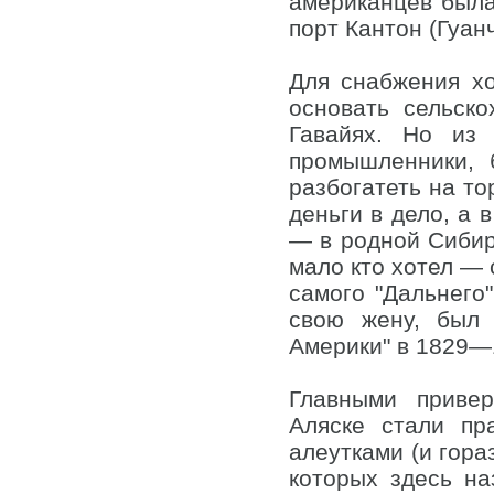
американцев была
порт Кантон (Гуанч
Для снабжения х
основать сельск
Гавайях. Но из 
промышленники, 
разбогатеть на то
деньги в дело, а 
— в родной Сибири
мало кто хотел — 
самого "Дальнего"
свою жену, был 
Америки" в 1829—
Главными приве
Аляске стали пр
алеутками (и гор
которых здесь на