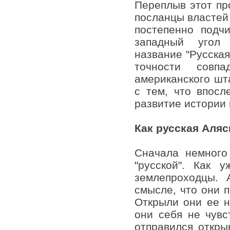
Переплыв этот про
посланцы властей
постепенно подч
западный угол 
название "Русская
точности совп
американского шта
с тем, что впос
развитие истории
Как русская Аляс
Сначала немного
"русской". Как 
землепроходцы.
смысле, что они 
Открыли они ее н
они себя не чувс
отправился откры