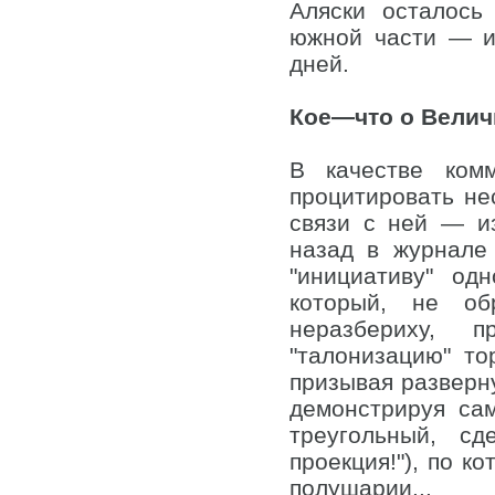
Аляски осталось
южной части — и
дней.
Кое—что о Велич
В качестве ком
процитировать нес
связи с ней — из
назад в журнале
"инициативу" од
который, не об
неразбериху, 
"талонизацию" то
призывая разверну
демонстрируя са
треугольный, с
проекция!"), по к
полушарии...