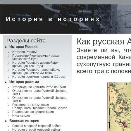
История в историях
Как русская 
Разделы сайта
История России
Знаете ли вы, ч
История России
современной Кан
Последние Рюриковичи и закат
Московской Руси
сухопутную грани
История России с древнейших
времен до 1861 года
всего три с поло
История России от древнейших
времен до начала XX века
История русского народа в XX веке
История религии
Утверждение христианства на Руси
Очерки по истории Русской Церкви.
Том I
Очерки по истории Русской Церкви.
Том II
Руководство к изучению
Священного Писания Нового Завета
Православная цивилизация
Инквизиция
Военная история
Россия в первой мировой войне
История второй мировой войны