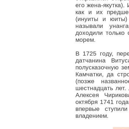
его жена-якутка).
как и их предше
(инуиты и юиты)
называли унанг
доходили только 
морем.
В 1725 году, пер
датчанина Виту
полусказочную зе
Камчатки, да стр
(позже названн
шестнадцать лет.
Алексея Чирико
октября 1741 год
впервые ступил
владением.