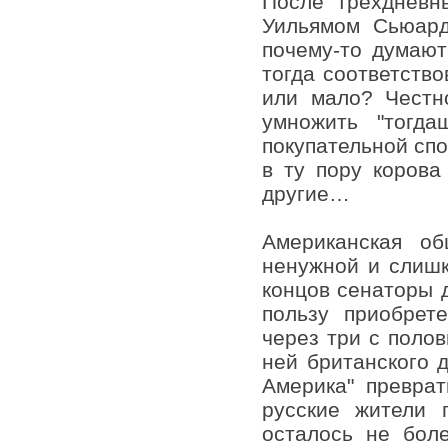
После трехдневн
Уильямом Сьюард
почему-то думают
тогда соответство
или мало? Честн
умножить "тогда
покупательной спо
в ту пору корова
другие…
Американская об
ненужной и слишк
концов сенаторы д
пользу приобрет
через три с поло
ней британского
Америка" превра
русские жители 
осталось не боле