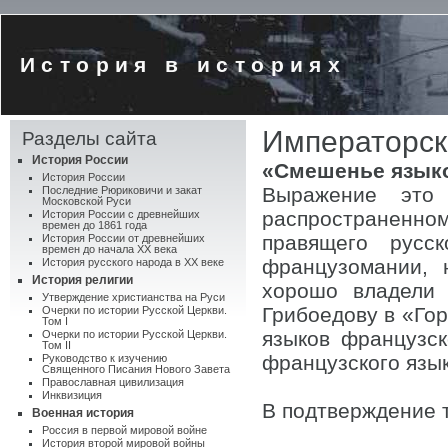
История в историях
Императорска
Разделы сайта
История России
«Смешенье язык
История России
Выражение это
Последние Рюриковичи и закат
Московской Руси
распространенн
История России с древнейших
времен до 1861 года
правящего русс
История России от древнейших
времен до начала XX века
французомании, 
История русского народа в XX веке
История религии
хорошо владели 
Утверждение христианства на Руси
Грибоедову в «Гор
Очерки по истории Русской Церкви.
Том I
языков французс
Очерки по истории Русской Церкви.
Том II
французского язык
Руководство к изучению
Священного Писания Нового Завета
Православная цивилизация
Инквизиция
В подтверждение 
Военная история
Россия в первой мировой войне
История второй мировой войны