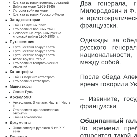
Два генерала, 
Краткая история военных сражений
Война на море (1939-1945)
Милорадович и Ф. 
История войн на море
Краткая история Русского Флота
в аристократичес
Загадки истории
французски.
Тайны смутных эпох
Сто великих военных тайн
Неизвестные страницы русско-
японской войны 1904-1905 гг.
Однажды за обед
Путешествия
русского генер
Путешествия вокруг света
Путешествие вокруг света I
национальности,
Путешествие вокруг света II
Атлас Крузенштерна
между собой.
Cто великих географических
открытий
Катастрофы
После обеда Алек
Тайны морских катастроф
Сто великих катастроф
время говорили У
Миниатюры
Святая Русь
Археология
– Извините, гос
Археология. В начале. Часть I
,
Часть
французски.
II
Сто великих археологических
открытий
Тайны археологии
Общипанный гал
Документы
Ко времени пре
Энциклопедия русского быта XIX
века
относится такой а
Личности