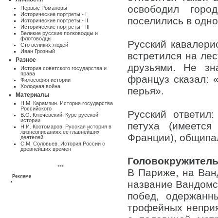
освободил горо
Первые Романовы
Исторические портреты - I
поселились в одно
Исторические портреты - II
Исторические портреты - III
Великие русские полководцы и
флотоводцы
Русский кавалери
Сто великих людей
Иван Грозный
встретился на ле
Разное
друзьями. Не зн
Истоpия советского государства и
пpава
француз сказал: 
Философия истории
Холодная война
перья».
Материалы
Н.М. Карамзин. История государства
Российского
Русский ответил
В.О. Ключевский. Курс русской
истории
петуха (имеетс
Н.И. Костомаров. Русская история в
жизнеописаниях ее главнейших
Франции), общипал
деятелей
С.М. Соловьев. История России с
древнейших времен
Головокружитель
***
В Париже, на Ван
Реклама
название Вандомск
побед, одержанн
трофейных неприя