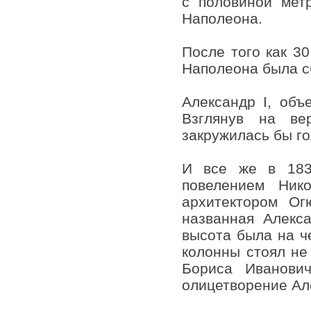
с половиной мет
Наполеона.
После того как 3
Наполеона была с
Александр I, об
Взглянув на ве
закружилась бы го
И все же в 1830
повелением Ник
архитектором Ог
названная Алекс
высота была на ч
колонны стоял не 
Бориса Иванович
олицетворение Але