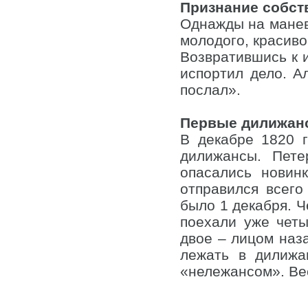
Признание собст
Однажды на манев
молодого, красиво
Возвратившись к и
испортил дело. Ал
послал».
Первые дилижан
В декабре 1820 
дилижансы. Пет
опасались новин
отправился всег
было 1 декабря. Ч
поехали уже четы
двое – лицом наза
лежать в дилижа
«нележансом». Вес