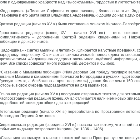
воле и одновременно храбрости над «высокоумием», гордостью и лютостью та
«Задонщина» («Писание Софония старца рязанца, благослови отче. Зад
Ивановича и его брата князя Владимира Андреевича.») дошла до нас в двух р
Краткая редакция (начало XV в.) была составлена монахом Кирилло-Белозёр
Пространная редакция (конец XV – начало XVI вв.) – пять списков
компилятивность – дополнение Краткой редакции сведениями из Нико
побоище» и др. источников.
«Задонщина» - синтез былины и летописи. Опирается на устные предания, с
народному творчеству. Отличается стилистической непоследовательностью
прозаическими. «Задонщина» содержит очень мало надёжной информации, о
веру. Все списки содержат много искажений, дефектов и ошибок.
«Сказание о Мамаевом побоище» («Как даровал Бог победу государю велик
поганым Мамаем и как молением Пречистой Богородицы и русских чудотворце
Русскую землю, а безбожных агарян посрамил») дошло более чем в 160 спи
которые, в свою очередь подразделяются на ряд вариантов.
Основная редакция (начало XV в.) послужила отправным текстом для остальных
Распространённая редакция (конец XV в.) отличается наличием новых эпизодо
подробностей, эпизодов общих для всех редакций.
Летописная редакция (начало XVI в.) переработана по Пространной летопи
Вологодско-Пермской летописи.
Киприановская редакция (середина XVI в.) названа так потому, что в ней н
событиях выдвинут митрополит Киприан (ок. 1336 – 1406).
«Сказание» использует в качестве сюжетной канвы Пространную летописную