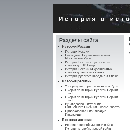
История в ист
Разделы сайта
История России
История России
Последние Рюриковичи и закат
Московской Руси
История России с древнейших
времен до 1861 года
История России от древнейших
времен до начала XX века
История русского народа в XX веке
История религии
Утверждение христианства на Руси
Очерки по истории Русской Церкви.
Том I
Очерки по истории Русской Церкви.
Том II
Руководство к изучению
Священного Писания Нового Завета
Православная цивилизация
Инквизиция
Военная история
Россия в первой мировой войне
История второй мировой войны