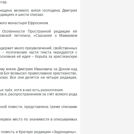
тар.
онщина великого князя господина Дмитрия
едакциях и шести списках.
ского монастыря Ефросином.
. Особенности Пространной редакции её
новской летописи, «Сказания о Мамаевом
одержит много преувеличений, свойственных
 – поэтические части текста чередуются с
сновная её идея – борьба за христианскую
ому князю Дмитрию Ивановичу за Доном над
в Бог возвысил православное христианство,
сках. Все они делятся на четыре редакции,
 трёх, хотя в них есть разночтения.
в и, распространением за счёт всякого рода
сной повести, представлена тремя списками
а первое место по значимости в описываемых
 повесть и Краткую редакцию «Задонщины».