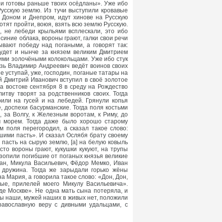
ои готовы раньше твоих осёдланы». Уже ибо
Русскую землю. Из тучи выступили кровавые
у Доном и Днепром, идут хинове на Русскую
отят пройти, воюя, взять всю землю Русскую.
и, не лебеди крыльями всплескали, это ибо
иние облака, вороны грают, галки свои речи
зывают победу над погаными, а говорят так:
будет и нынче за князем великим Дмитрием
оими золочёными колокольцами. Уже ибо стук
князь Владимир Андреевич ведёт воинов своих
е уступай, уже, господин, поганые татары на
й Дмитрий Иванович вступил в своё золотое
на востоке сентября 8 в среду на Рождество
литву творят за родственников своих. Тогда
или на гусей и на лебедей. Грянули копья
, доспехи басурманские. Тогда поля костьми
 за Волгу, к Железным воротам, к Риму, до
ым морем. Тогда даже было хорошо старому
 поля перегородил, а сказал такое слово:
шими пасть». И сказал Ослябя брату своему
 пасть на сырую землю, [а] на белую ковыль
асто вороны грают, кукушки кукуют, на трупы
озопили погибшие от поганых князья великие
ан, Микула Васильевич, Фёдор Мемко, Иван
 дружина. Тогда же зарыдали горько жёны
 Мария, а говорила такое слово: «Дон, Дон,
ые, прилелей моего Микулу Васильевича».
е Москве». Не одна мать сына потеряла, и
цы наши, мужей наших в живых нет, положили
равославную веру с дивными удальцами, с