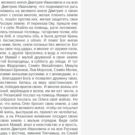
а великого князя Дмитрия Ивановича и на всю
у Дмитрию Ивановичу, что поднимается рать
неваясь на великого князя Дмитрия о своих
ступил с силою многою, желая пленить землю
го, пошёл против них, желая защитить свои
Русскую землю. И переехав Оку, пришли ему
т к себе Ягайло на помощь, рати литовские.
ались поганые половцы, татарские полки, ибо
на бой, и сошлись оба, и была долгая брань
о бесчисленно у обоих. И помог Бог князю
ними, били, секли поганых без милости. Бог
ы свои под удары, и многие от оружия пали,
или, а другие бросились в воду и потонули.
жал Мамай с малой дружиной в свою землю
той Богородицы, в субботу до обеда. И тут
Иван Фёдорович, Семён Михайлович, Микула
Михаил Бренков, Лев Морозов, Семён Мелик,
чими князьями русскими, и с воеводами, и с
, благодарил Бога и похвалил дружину свою,
жественно билась за веру христианскую. И
м, победив врагов своих. И многие воины его
оней, верблюдов и волов, им же нет числа, и
Олег Рязанский послал на помощь Мамаю своё
 собрался послать на Олега своё войско. Но
и, что князь Олег бросил свою землю, а сам
ре просили великого князя, чтобы не посылал
ий князь, выслушав их, принял их челобитье,
лю, а на Рязанское княжение посадил своих
 свою землю с малым отрядом. Видя себя
лся Мамай, впал в неистовство и в ярость,
о князя Дмитрия Ивановича и на всю Русскую
 царь с востока, именем Токтамыш, из Синей