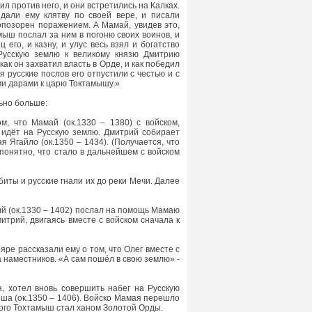
л против него, и они встретились на Калках.
дали ему клятву по своей вере, и писали
опозорен поражением. А Мамай, увидев это,
ыш послал за ним в погоню своих воинов, и
го, и казну, и улус весь взял и богатство
Русскую землю к великому князю Дмитрию
как он захватил власть в Орде, и как победил
я русские послов его отпустили с честью и с
ми дарами к царю Токтамышу.»
ьно больше:
, что Мамай (ок.1330 – 1380) с войском,
, идёт на Русскую землю. Дмитрий собирает
я Ягайло (ок.1350 – 1434). (Получается, что
епонятно, что стало в дальнейшем с войском
иты и русские гнали их до реки Мечи. Далее
ий (ок.1330 – 1402) послал на помощь Мамаю
митрий, двигаясь вместе с войском сначала к
ре рассказали ему о том, что Олег вместе с
а наместников. «А сам пошёл в свою землю» -
, хотел вновь совершить набег на Русскую
ша (ок.1350 – 1406). Войско Мамая перешло
того Тохтамыш стал ханом Золотой Орды.