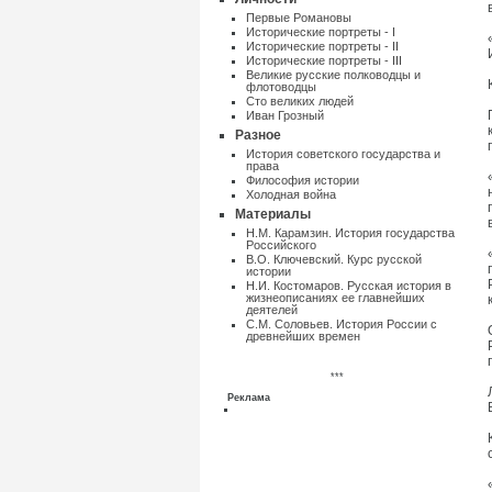
Первые Романовы
Исторические портреты - I
Исторические портреты - II
Исторические портреты - III
Великие русские полководцы и
флотоводцы
Сто великих людей
Иван Грозный
Разное
Истоpия советского государства и
пpава
Философия истории
Холодная война
Материалы
Н.М. Карамзин. История государства
Российского
В.О. Ключевский. Курс русской
истории
Н.И. Костомаров. Русская история в
жизнеописаниях ее главнейших
деятелей
С.М. Соловьев. История России с
древнейших времен
***
Реклама