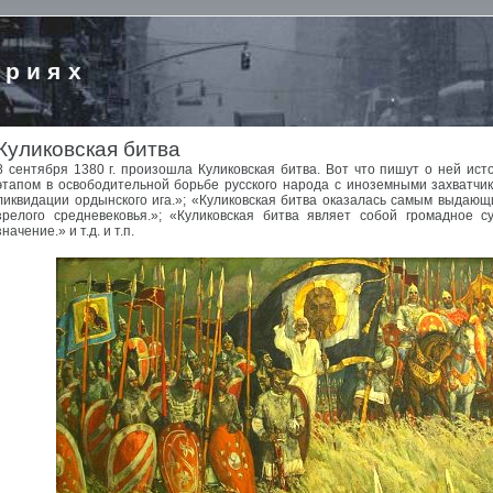
ориях
Куликовская битва
8 сентября 1380 г. произошла Куликовская битва. Вот что пишут о ней ис
этапом в освободительной борьбе русского народа с иноземными захватчик
ликвидации ордынского ига.»; «Куликовская битва оказалась самым выда
зрелого средневековья.»; «Куликовская битва являет собой громадное 
значение.» и т.д. и т.п.