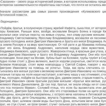
«Сказание» - своего рода исторический роман, в котором использованы преда
интересах занимательности обработаны настолько, что почти не осталось ме
Вначале рассмотрим два самых ранних произведения «Куликовского ц
Летописной повести.
«Задонщина»:
«Пойдём, братья, в полуночную страну, жребий Иафета, сына Ноя, от которог
горы Киевские. Раньше всех, взойдя, восхвалим Вещего Бояна в городе Ки
возлагал свои златые персты на живые струны, пел славу русским князьям:
Владимиру Святославовичу, Ярославу Владимировичу, восхваляя их песнями 
русского господина князя Дмитрия Ивановича и брата его князя Владимира Ан
за землю Русскую и за веру христианскую. От той рати и до Мамаева побои
брат его князь Владимир Андреевич, наполнив сердца свои мужеством, 
Владимира Киевского, царя русского. Жаворонок птица, в красные дни утеха, 
князю Дмитрию Ивановичу и брату его Владимиру Андреевичу. Они ибо поле
половецкие. Кони ржут на Москве, бубны бьют на Коломне, трубы трубят в Сер
Чудно полки стоят у Дона великого, вьются хоругви узорчатые, светятся кал
Великом Новгороде, стоят мужи новгородцы у Святой Софии, говорят с жал
Дмитрию Ивановичу на помощь не успеть». Тогда, как орлы слетались со 
съехались все князья русские к великому князю Дмитрию Ивановичу на помощь,
поганые татары на поля наши наступают, а вотчину нашу у нас отнимают, сто
И мы, господин, пойдём за быструю реку Дон, удивим земли, старым повесть, 
Дмитрий Иванович своим братьям русским князьям: «Братья мои милые, рус
великого Ивана Данииловича. До сих пор, братья, не знали обиды ни от сокол
того пса поганого Мамая». Соловей птица, что если бы высвистала этих дв
Полоцкого, Дмитрия Брянского. Они ибо что сторожевые полки на щите рож
выращены, концом копья вскормлены, с острого меча напоены в Литовской з
«Мы два брата, дети Ольгердовы, внучата Гедеминовы, правнуки Скольдими
изопьём, брат, шлемом своим воды быстрого Дона, испытаем мечи свои бул
брат, не стук стучит, не гром гремит, стучит сильная рать великого князя Д