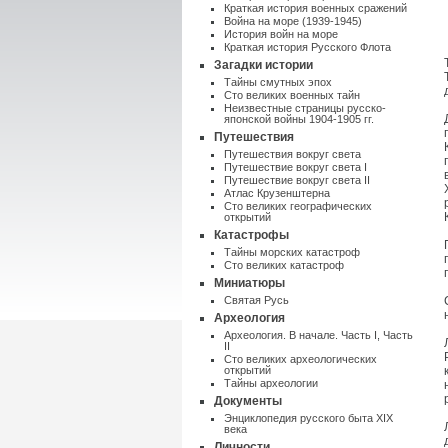
Краткая история военных сражений
Война на море (1939-1945)
История войн на море
Краткая история Русского Флота
Загадки истории
Тайны смутных эпох
Сто великих военных тайн
Неизвестные страницы русско-
японской войны 1904-1905 гг.
Путешествия
Путешествия вокруг света
Путешествие вокруг света I
Путешествие вокруг света II
Атлас Крузенштерна
Cто великих географических
открытий
Катастрофы
Тайны морских катастроф
Сто великих катастроф
Миниатюры
Святая Русь
Археология
Археология. В начале. Часть I
,
Часть
II
Сто великих археологических
открытий
Тайны археологии
Документы
Энциклопедия русского быта XIX
века
Личности