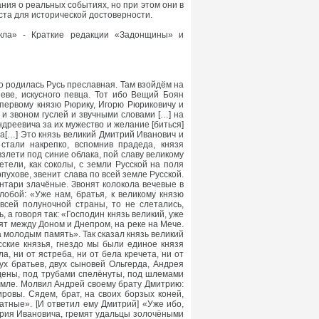
ния о реальных событиях, но при этом они в
ста для исторической достоверности.
икла» - Краткие редакции «Задонщины» и
о родилась Русь преславная. Там взойдём на
еве, искусного певца. Тот ибо Вещий Боян
 первому князю Рюрику, Игорю Рюриковичу и
и звоном гуслей и звучными словами […] на
дреевича за их мужество и желание [биться]
ща[…] Это князь великий Дмитрий Иванович и
стали накрепко, вспомнив прадеда, князя
взлети под синие облака, пой славу великому
тели, как соколы, с земли Русской на поля
пухове, звенит слава по всей земле Русской.
антари злачёные. Звонят колокола вечевые в
обой: «Уже нам, братья, к великому князю
всей полуночной страны, то не слетались,
 а говоря так: «Господин князь великий, уже
ят между Доном и Днепром, на реке на Мече.
а молодым память». Так сказал князь великий
ские князья, гнездо мы были единое князя
а, ни от ястреба, ни от бела кречета, ни от
ух братьев, двух сыновей Ольгерда, Андрея
дены, под трубами спелёнуты, под шлемами
емле. Молвил Андрей своему брату Дмитрию:
ровы. Сядем, брат, на своих борзых коней,
атные». [И ответил ему Дмитрий] «Уже ибо,
митрия Ивановича, гремят удальцы золочёными