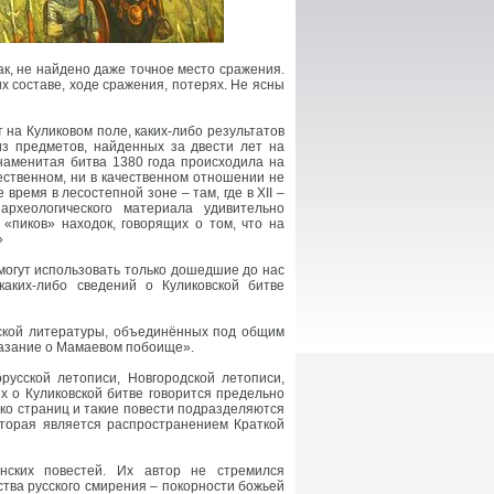
Так, не найдено даже точное место сражения.
х составе, ходе сражения, потерях. Не ясны
 на Куликовом поле, каких-либо результатов
из предметов, найденных за двести лет на
наменитая битва 1380 года происходила на
ественном, ни в качественном отношении не
время в лесостепной зоне – там, где в XII –
 археологического материала удивительно
 «пиков» находок, говорящих о том, что на
»
 могут использовать только дошедшие до нас
каких-либо сведений о Куликовской битве
сской литературы, объединённых под общим
казание о Мамаевом побоище».
русской летописи, Новгородской летописи,
их о Куликовской битве говорится предельно
лько страниц и такие повести подразделяются
которая является распространением Краткой
нских повестей. Их автор не стремился
ства русского смирения – покорности божьей