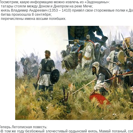
Посмотрим, какую информацию можно извлечь из «Задонщины»:
- татары стояли между Доном и Днепром на реке Мече;
- князь Владимир Андреевич (1353 – 1410) привёл свои сторожевые полки к До
- битва произошла 8 сентября;
- перечислены имена восьми погибших.
Теперь Летописная повесть:
«В том же году безбожный злочестивый ордынский князь, Мамай поганый, со