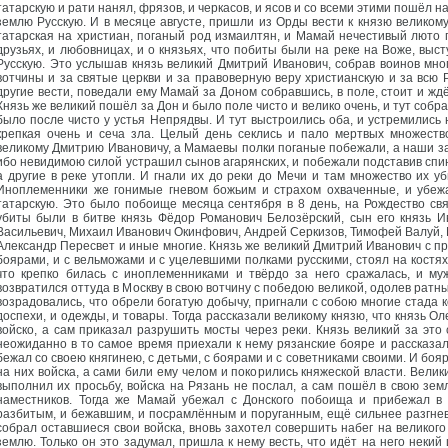
татарскую и рати нанял, фрязов, и черкасов, и ясов и со всеми этими пошёл н
землю Русскую. И в месяце августе, пришли из Орды вести к князю великом
татарская на христиан, поганый род измаилтян, и Мамай нечестивый люто г
друзьях, и любовницах, и о князьях, что побиты были на реке на Воже, вы
Русскую. Это услышав князь великий Дмитрий Иванович, собрав воинов мно
вотчины и за святые церкви и за правоверную веру христианскую и за всю 
другие вести, поведали ему Мамай за Доном собравшись, в поле, стоит и ждё
Князь же великий пошёл за Дон и было поле чисто и велико очень, и тут собр
было после чисто у устья Непрядвы. И тут выстроились оба, и устремились 
крепкая очень и сеча зла. Целый день секлись и пало мертвых множеств
великому Дмитрию Ивановичу, а Мамаевы полки поганые побежали, а наши за 
ибо невидимою силой устрашил сынов агарянских, и побежали подставив спин
а другие в реке утопли. И гнали их до реки до Мечи и там множество их уб
Иноплеменники же гонимые гневом божьим и страхом охваченные, и убе
татарскую. Это было побоище месяца сентября в 8 день, на Рождество свя
убиты были в битве князь Фёдор Романович Белозёрский, сын его князь 
Васильевич, Михаил Иванович Окинфович, Андрей Серкизов, Тимофей Валуй, 
Александр Пересвет и иные многие. Князь же великий Дмитрий Иванович с про
боярами, и с вельможами и с уцелевшими полками русскими, стоял на костях
что крепко билась с иноплеменниками и твёрдо за него сражалась, и му
возвратился оттуда в Москву в свою вотчину с победою великой, одолев ратны
возрадовались, что обрели богатую добычу, пригнали с собою многие стада к
доспехи, и одежды, и товары. Тогда рассказали великому князю, что князь 
войско, а сам приказал разрушить мосты через реки. Князь великий за это
неожиданно в то самое время приехали к нему рязанские бояре и рассказал
бежал со своею княгинею, с детьми, с боярами и с советниками своими. И боя
на них войска, а сами били ему челом и покорились княжеской власти. Велик
выполнил их просьбу, войска на Рязань не послал, а сам пошёл в свою зем
наместников. Тогда же Мамай убежал с Донского побоища и прибежал в
разбитым, и бежавшим, и посрамлённым и поруганным, ещё сильнее разгнева
собрал оставшиеся свои войска, вновь захотел совершить набег на великог
землю. Только он это задумал, пришла к нему весть, что идёт на него некий