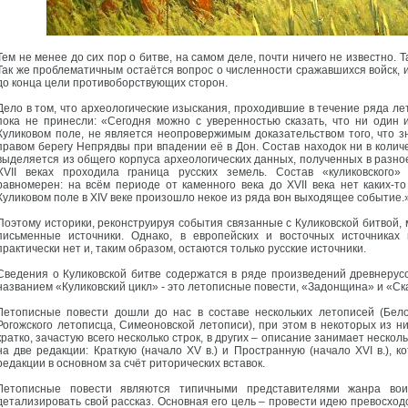
Тем не менее до сих пор о битве, на самом деле, почти ничего не известно. 
Так же проблематичным остаётся вопрос о численности сражавшихся войск, и
до конца цели противоборствующих сторон.
Дело в том, что археологические изыскания, проходившие в течение ряда лет
пока не принесли: «Сегодня можно с уверенностью сказать, что ни один 
Куликовом поле, не является неопровержимым доказательством того, что з
правом берегу Непрядвы при впадении её в Дон. Состав находок ни в колич
выделяется из общего корпуса археологических данных, полученных в разное 
XVII веках проходила граница русских земель. Состав «куликовского»
равномерен: на всём периоде от каменного века до XVII века нет каких-то
Куликовом поле в XIV веке произошло некое из ряда вон выходящее событие.
Поэтому историки, реконструируя события связанные с Куликовской битвой,
письменные источники. Однако, в европейских и восточных источниках 
практически нет и, таким образом, остаются только русские источники.
Сведения о Куликовской битве содержатся в ряде произведений древнеру
названием «Куликовский цикл» - это летописные повести, «Задонщина» и «С
Летописные повести дошли до нас в составе нескольких летописей (Бело
Рогожского летописца, Симеоновской летописи), при этом в некоторых из н
кратко, зачастую всего несколько строк, в других – описание занимает неско
на две редакции: Краткую (начало XV в.) и Пространную (начало XVI в.), 
редакции в основном за счёт риторических вставок.
Летописные повести являются типичными представителями жанра вои
детализировать свой рассказ. Основная его цель – провести идею превосход