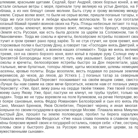
шлемами, красными щитами. Седлай, брат Андрей, своих борзых коней, а м
встали сильные ветры с моря, пригнали тучу великую на устье Днепра, на 
облака, а из них блещут синие молнии. Быть стуку и грому великому межд
землю. Серые волки воют, то были не серые волки, пришли поганые татары, х
Тогда же гуси гоготали и лебеди крыльями всплескали. То не гуси гоготал
поганый Мамай привёл воинов своих на Русь. Птицы небесные летают то под с
говорят, орлы клекочут, волки грозно воют, лисицы часто брешут, предска
«Земля есть Русская, как есть была доселе за царём за Соломоном, так 
Ивановичем». Тогда же соколы и кречеты, белозёрские ястребы позвонят св
стучит и гром гремит рано пред зарёю. То не стук стучит, ни гром гремит, 
сторожевые полки к быстрому Дону, а говорит так: «Господин князь Дмитрий, н
поля на наши наступают, а воинов наших отнимают». Тогда же князь велики
стремя, сел на своего борзого коня, взял копьё в правую руку. Солнце ему 
Пресвятой Богородицы ясно светит, путь ему указывает. Борис [и] Глеб мо
соколы и кречеты, белоозёрские ястребы быстро за Дон перелетали, удар
стальные, мечи булатные, топоры лёгкие, щиты московские, шлемы немецкие
засеяны, кровью политы. Воды возопили, весть подавая по разным землям,
черемисов, до чехов, до ляхов, до Устюга […] поганых татар за северн
помолодеть. Храбрый Пересвет поскакивает на своём вещем сивке, свистом
«Лучше бы нам самим на свои мечи броситься, нежели нам от поганых умер
Пересвету: «Уже, брат, вижу раны на сердце твоём тяжкие. Уже твоей голове
моему сыну Якову. Уже, брат, пастухи не кличут, не трубы трубят, только ч
падая». Тогда же не туры взревели на поле Куликовом, на речке Непрядве, в
и бояре сановные, князь Фёдор Романович Белозёрский и сын его князь Ив
Сано, Михаил Бренков, Яков Ослебятин, Пересвет чернец и иная многая
боярыни по своим государям в красном городе Москве. Плакала жена Микулина
быстрый Дон, прошёл ты землю половецкую, пробил ты берега харалужн
Плакала жена Иванова Феодосья: «Уже наша слава поникла в славном город
жёны боярские мужей своих и государей остались, говоря себе: «Уже, сестри
головы свои у быстрого Дона за Русскую землю, за святые церкви, за п
мужественными сынами».