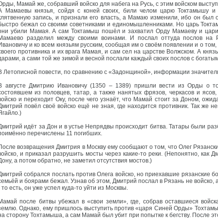
Орды, Мамай же, собравший войско для набега на Русь, с этим войском выступи
А Мамаевы князья, сойдя с коней своих, били челом царю Токтамышу и 
клятвенную запись, и признали его власть, а Мамаю изменили, ибо он был 
быстро бежал со своими советниками и единомышленниками. Но царь Токтам
они убили Мамая. А сам Токтамыш пошёл и захватил Орду Мамаеву и цариц е
Мамаево разделил между своими воинами. И послал оттуда послов на 
Ивановичу и ко всем князьям русским, сообщая им о своём появлении и о том, 
своего противника и их врага Мамая, и сам сел на царстве Волжском. А князь
дарами, а сами той же зимой и весной послали каждый своих послов с богаты
В Летописной повести, по сравнению с «Задонщиной», информации значител
В августе Дмитрию Ивановичу (1350 – 1389) пришли вести из Орды о том
состоявшем из половцев, татар, а также нанятых фрязов, черкасов и ясов
войско и переходит Оку, после чего узнаёт, что Мамай стоит за Доном, ожида
Дмитрий повёл своё войско ещё не зная, где находится противник. Так же н
Ягайло.)
Дмитрий идёт за Дон и в устье Непрядвы происходит битва. Татары были разб
поимённо перечислены 11 погибших.
После возвращения Дмитрия в Москву ему сообщают о том, что Олег Рязанск
войско, и приказал разрушить мосты через какие-то реки. (Непонятно, как Д
Дону, а потом обратно, не заметил отсутствия мостов.)
Дмитрий собрался послать против Олега войско, но приехавшие рязанские боя
семьёй и боярами бежал. Узнав об этом, Дмитрий послал в Рязань не войско, 
- то есть, он уже успел куда-то уйти из Москвы.
Мамай после битвы убежал в «свои земли», где, собрав оставшиеся войска
землю. Однако, ему пришлось выступить против «царя Синей Орды» Тохтамы
на сторону Тохтамыша, а сам Мамай был убит при попытке к бегству. После э